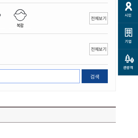
개
재정정보 공개
공공저작물
션
시민
통계정보
행정규제개혁
전체보기
소상공인 지원
복합
민방위/재난안전
시스템
행정규제개혁안내
고유가 피해지원금
민방위
규제신문고
군산사랑배달 배달의명수
기업
재난안전
전체보기
규제입증요청
카드수수료 지원
풍수해보험
사
규제정보포털
소상공인지원
재해예방
관광객
관련기관 안내
검색
군산시착한가격업소
시민대상보험
통계
영조물 배상보험
인 현황
군산시민 안전보험
군산시민 자전거보험
군산 상품
농업인안전보험 농가부담
 가이드북
금 지원사업