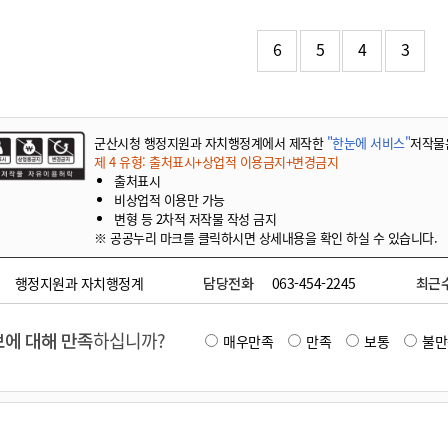
기부자 예우제
기부자 명예의 전당
6
5
4
3
기금사업
군산시 답례품
고향사랑기부제 소식
군산시청 행정지원과 자치행정계에서 제작한
"한눈에 서비스"
저작물
제 4 유형: 출처표시+상업적 이용금지+변경금지
출처표시
비상업적 이용만 가능
변형 등 2차적 저작물 작성 금지
※ 공공누리 마크를 클릭하시면 상세내용을 확인 하실 수 있습니다.
행정지원과 자치행정계
담당전화
063-454-2245
최근
에 대해 만족
하십니까?
매우만족
만족
보통
불만