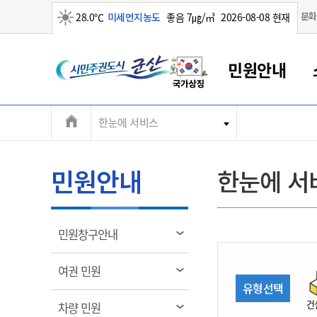
맑음
문화
28.0℃
미세먼지농도
좋음 7㎍/㎥
2026-08-08 현재
시
민원안내
민
전
한눈에 서비스
군산새만금
민원안내
소통참여
생활복지
경제산업
정보공개
군산소개
전북소개
주
군산에서 시작되는 새만금
전북특별자치도 소개
군산사랑상품권
민원창구안내
정보공개제도
복지/보건
시정알림
군산시 비전
체
권
민원이용안내
시정소식
인구정책
상품권 안내
제도안내
전북특별자치도란?
메
민원안내
한눈에 서
민원수수료
시험/채용
통합돌봄
상품권 공지사항
비공개대상정보
전북특별자치도 용어 Q&A
뉴
도
종합민원창구
보도자료
주민복지
상품권 Q&A
불복구제절차
자료실
시
아름다운 배려창구
행사안내
아동/청소년
상품권 이용규약
수수료
열
민원창구안내
홍보영상 게시판
토지정보민원창구
행사일정표
여성/가족
판매대행점 조회
정보공개서식
림
군
대표전화
대표전화
대표전화
대표전화
대표전화
대표전화
대표전화
대표전화
063-454-4000
063-454-4000
063-454-4000
063-454-4000
063-454-4000
063-454-4000
063-454-4000
063-454-4000
열
여권 민원
무인민원발급기
교육안내
노인복지
지류상품권 재고조회
림
유형선택
산
보건소식
장애인복지
부서 및 담당자 연락처
부서 및 담당자 연락처
부서 및 담당자 연락처
부서 및 담당자 연락처
부서 및 담당자 연락처
부서 및 담당자 연락처
부서 및 담당자 연락처
부서 및 담당자 연락처
건
열
차량 민원
고시공고
사회서비스(바우처)