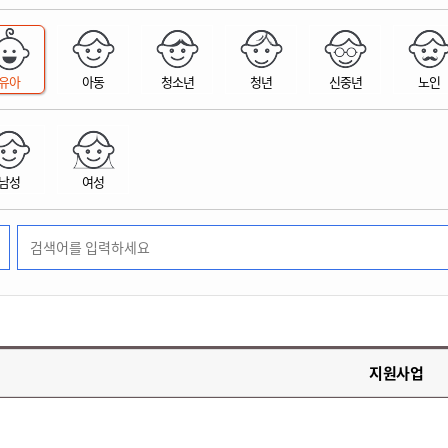
위원회 현황
공공데이터 개방
업무추진비공
군산시 무상교통
공부의 명수
정부24
위원회 명단공개
공공데이터 개방
예산/재정
법률정보
국민신문고
건설
부동산
에너지
유아
아동
청소년
청년
신중년
노인
환경
청소
위생
위원회 회의록 공개
공공데이터 수요조사
민원편람/서식
한눈에 서비스
전자가족관계등록
예산안내
조례규칙 입법예고
경제동향
도로/가로등
부동산 정보
태양광
환경선언문
청소정보
공중위생
재정공시
조례규칙 입법예고(구)
물가정보
자전거
주소/건축/지적/지리정보
가스/석유
인터넷등기소
환경기본정보
대형폐기물 배출신고
위생용품 제조업
결산보고서
법률정보 관련사이트
사회조사
조상땅찾기
국세청홈택스
남성
여성
화학물질 관리지도
공모사업
생활쓰레기 처리요령
식품위생
중기지방재정계획
사업체조
위택스
미세먼지 대응
음식물쓰레기 처리요령
문화 콘텐츠업
투자심사
통계연보
부동산통합민원
환경영향평가
폐기물 처리시설 현황
예산낭비신고
청년통계
체육
공공데이터포털
석면해체 건축물정보
보조금 부정수급 신고
주민등록
새올전자민원창구
체육시설 안내
환경오염업소 공개
공유재산
체류외국
군산시체육회
환경 관련사이트
재정용어사전
생활체육 공지
지원사업
군산시 고향사랑기부제
고향사랑기부제 소개
군산상품