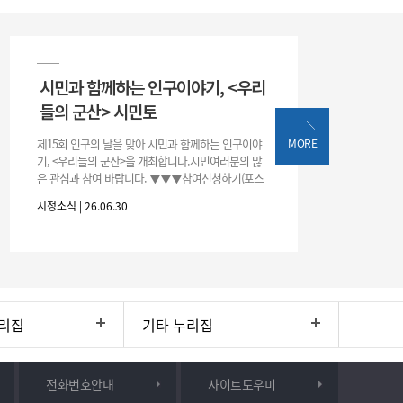
시민과 함께하는 인구이야기, <우리
들의 군산> 시민토
제15회 인구의 날을 맞아 시민과 함께하는 인구이야
MORE
기, <우리들의 군산>을 개최합니다.시민여러분의 많
은 관심과 참여 바랍니다. ▼▼▼참여신청하기(포스
터 하단 QR)▼▼▼
시정소식 | 26.06.30
리집
기타 누리집
전화번호안내
사이트도우미