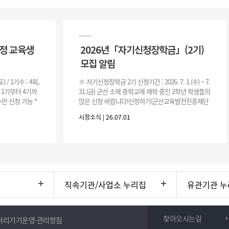
과정 교육생
2026년「자기신청장학금」(2기)
모집 알림
(토) / 1기수 : 4회,
※ 자기신청장학금 2기 신청기간 : 2026. 7. 1.(수) ~ 7.
은 1기부터 4기까
31.(금) 군산 소재 중학교에 재학 중인 2학년 학생들의
만 신청 가능 *
많은 신청 바랍니다!신청하기(군산교육발전진흥재단
홈페이지)☞ https://www.edugunsan.o
시정소식 | 26.07.01
직속기관/사업소 누리집
유관기관 누
찾아오시는길
처리기기운영·관리방침