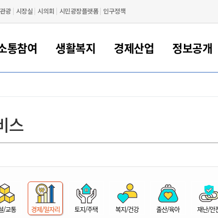
관광
시장실
시의회
시민광장플랫폼
인구정책
소통참여
생활복지
경제산업
정보공개
새만금 해양거점도시 군산
정보공개 목록/청구
시민참여서비스
여권 민원
기업지원
교육
군산시 소개
군산시 관할권 주요논리
각종 신고/민원
사전정보공표
일자리/창업
차량 민원
상하수도
시청안내
새만금 관할구역 결
주민등록/인감/가
교통안내
기업목록
인사운영
SNS소식
여권발급안내
시민광장플랫폼
교육지원
투자기업 인센티브
정보공개 목록/청구
군산 현황
차량등록사업소 안내
하수도 계획
군산시 명장
사전정보공표
청사종합안내
주민등록/인감/가
시내버스
일반기업 목록
2022년도 통계
조직도
비스
여권 서식
시장에게 바란다
평생교육
기업지원정책
군산의 역사
차량 신규/이전 등록
상수도시설
구인구직
수시공표
전화번호안내
각종서식
택시
사회적경제기업
2023년도 통계
업무
나의민원
학자금대출이자지원
경제 공지/서식
수상현황
저당권 설정/말소 등록
수질검사
청년뜰(청년센터/창업센터)
부서별 팩스번호
시외버스/고속버스
공장 검색
2024년도 통계
부서소
나도한마디
우리아이 꿈탐험 지원사업
기업애로해소SOS
자연지리특성
등록원부 열람/발급
상수도/하수도 요금
시청 오시는 길
철도/항공
2025년도 통계
부서별 
군산시사회적경제지원센터
칭찬합시다
시민정보화교육
강소연구개발특구
행정구역/행정지도
자동차 등록 서식
요금조회납부시스템
여객선
설문조사
부모학교예약시스템
자매결연/국제협력 도시
자동차 과태료 조회 및 납부
공공하수처리시설
교통 관련사이트
일자리 지원사업
자원봉사참여
군산어린이시청
군산의 상징
자동차 정기(종합)검사 기
주정차단속 문자알
일자리지원센터
설/교통
경제/일자리
토지/주택
복지/건강
출산/육아
재난/안
간조회 및 검사예약
스
전자민원창
적극행정
디지털배움터