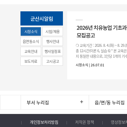
군산시알림
2026년 치유농업 기초
시정소식
시험/채용
모집공고
(municipal
읍면동소식
행사안내
❍ 교육기간 : 2026. 8. 4.(화) ~ 8. 29.
news)
총 12시간(이론 6, 실습 6) * 본 교육
교육안내
행사일정표
지 동일한 내용으로, 1인당 1개의 기수
보도자료
고시공고
기수별 교육 요일 및 시간
시정소식 | 26.07.01
부서 누리집
읍/면/동 누리집
개인정보처리방침
저작권 정책
영상정보