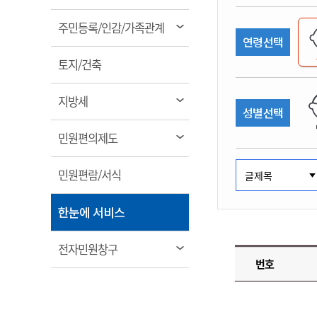
림
계약정보공개
전화번호안내
전화번호안내
전화번호안내
전화번호안내
전화번호안내
전화번호안내
전화번호안내
전화번호안내
군산시보
장사정보
열
주민등록/인감/가족관계
입찰/계약정보
연령선택
읍면동소식
주민복지 안내서
주요시책
림
수산업
찾아오시는길
찾아오시는길
찾아오시는길
찾아오시는길
찾아오시는길
찾아오시는길
찾아오시는길
찾아오시는길
용역과제
열
민원편의제도
토지/건축
웹진 열린군산
시정계획
어업현황
림
타기관소식
민원 1회방문 처리제
주요업무
수산물 안전정보
열
지방세
성별선택
어디서나 민원처리제
시정백서
림
군산수산물 소비촉진행사
상품권 구매 사용 및 관리
사전심사 청구제도
열
민원편의제도
군산 특화 수산물
림
민원인 후견인제
열
민원편람/서식
복합민원 상담예약제
림
폐업신고 원스톱서비스
열
한눈에 서비스
납세자 보호관제도
림
『안심상속』 원스톱 서비
열
전자민원창구
스
번호
림