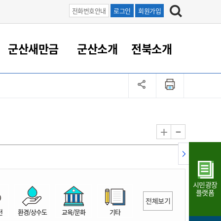
전화번호안내
로그인
회원가입
군산새만금
군산소개
전북소개
정 대응
족관계
부서/업무
RE100의 중심 새만금
도시/공원/주택
산업인프라
정책실명제
토지/건축
읍면동 안내
군산새만금 홍보 영상
조직운영6대지표
농업/축산업
도시재생
지방세
족관계
도시계획/지구단위계획
군산국가산업단지
정책실명제 안내
지방세
도시재생사업
민선8기 농업비전/발전방
공무원 정원
향
-
+
공원녹지
군산2국가산업단지
국민신청실명제안내
지방세환급금신청
도시재생(현장)지원센터
과장급이상 상위직 비율
농산물 유통
식
주택
새만금산업단지
정책실명제 중점관리 대상
지방세 상담챗봇
도시재생시설 현황
공무원 1인당 주민수
가축방역
자료실
자유무역지역
도시재생 공지/행사
현장공무원 비율
동물복지
지방산업단지
재정규모대비 인건비운영
시민광장
농공단지
실국본부수
플랫폼
전체보기
림 서비
산업단지 지도
내고장 알리미
전
환경/상수도
교육/문화
기타
구
항만/여객/공항/철도/컨벤