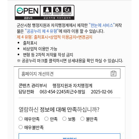
군산시청 행정지원과 자치행정계에서 제작한
"한눈에 서비스"
저작
물은
"공공누리 제 4 유형"
에 따라 이용 할 수 있습니다.
제 4 유형: 출처표시+상업적 이용금지+변경금지
출처표시
비상업적 이용만 가능
변형 등 2차적 저작물 작성 금지
※ 공공누리 마크를 클릭하시면 상세내용을 확인 하실 수 있습니다.
홈페이지 개선의견
콘텐츠 관리부서
행정지원과 자치행정계
담당전화
063-454-2245
최근수정일
2025-02-06
열람하신
정보에 대해 만족
하십니까?
매우만족
만족
보통
불만족
매우불만족