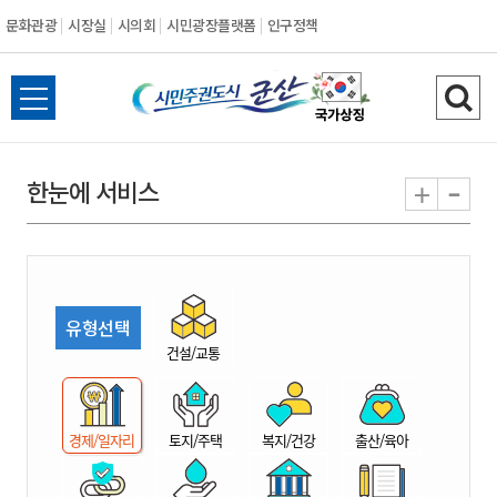
문화관광
시장실
시의회
시민광장플랫폼
인구정책
시
전
검
민
체
색
메
하
-
+
한눈에 서비스
주
뉴
기
열
권
기
도
유형선택
시
건설/교통
군
경제/일자리
토지/주택
복지/건강
출산/육아
산