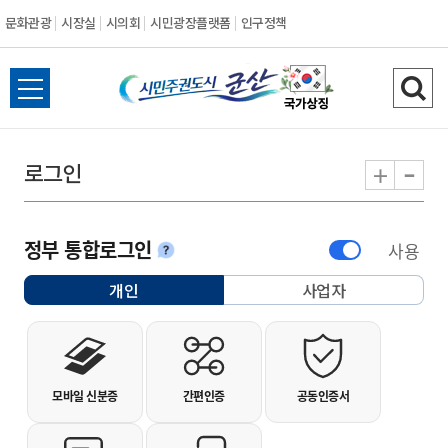
문화관광
시장실
시의회
시민광장플랫폼
인구정책
시민주권도시 군
전체메뉴 열기
검색
-
+
로그인
정부 통합로그인
사용
안내
개인
사업자
선택됨
개인사용자 로그인
모바일 신분증
간편인증
공동인증서