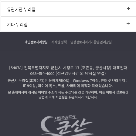
유관기관 누리집
기타 누리집
개인정보처리방침
저작권 정책
영상정보처리기기운영·관리방침
[54078] 전북특별자치도 군산시 시청로 17 (조촌동, 군산시청) 대표전화
063-454-4000 (정규업무시간 외 당직실 연결)
군산시 누리집(홈페이지)은 운영체제(OS)：Windows 7이상, 인터넷 브라우저：
IE 9이상, 파이어 폭스, 크롬, 사파리에 최적화 되어있습니다.
본 홈페이지에 게시된 이메일 주소가 자동 수집되는 것을 거부하며, 이를 위반시 정보통신
망법에 의해 처벌됨을 유념하시기 바랍니다.