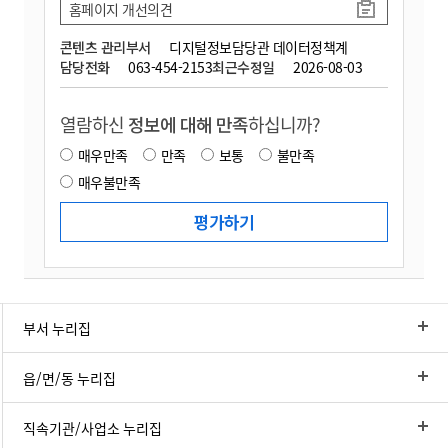
홈페이지 개선의견
콘텐츠 관리부서
디지털정보담당관 데이터정책계
담당전화
063-454-2153
최근수정일
2026-08-03
열람하신
정보에 대해 만족
하십니까?
매우만족
만족
보통
불만족
매우불만족
부서 누리집
읍/면/동 누리집
직속기관/사업소 누리집