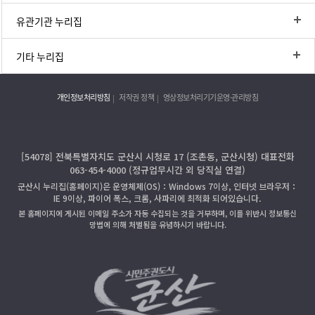
유관기관 누리집
기타 누리집
개인정보처리방침
저작권 정책
영상정보처리기기운영·관리방침
[54078] 전북특별자치도 군산시 시청로 17 (조촌동, 군산시청) 대표전화
063-454-4000 (정규업무시간 외 당직실 연결)
군산시 누리집(홈페이지)은 운영체제(OS)：Windows 7이상, 인터넷 브라우저：
IE 9이상, 파이어 폭스, 크롬, 사파리에 최적화 되어있습니다.
본 홈페이지에 게시된 이메일 주소가 자동 수집되는 것을 거부하며, 이를 위반시 정보통신
망법에 의해 처벌됨을 유념하시기 바랍니다.