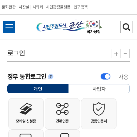
문화관광
시장실
시의회
시민광장플랫폼
인구정책
시민주권도시 군
전체메뉴 열기
검색
-
+
로그인
정부 통합로그인
사용
안내
개인
사업자
선택됨
개인사용자 로그인
모바일 신분증
간편인증
공동인증서