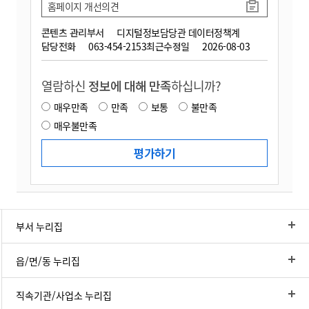
홈페이지 개선의견
콘텐츠 관리부서
디지털정보담당관 데이터정책계
담당전화
063-454-2153
최근수정일
2026-08-03
열람하신
정보에 대해 만족
하십니까?
매우만족
만족
보통
불만족
매우불만족
부서 누리집
읍/면/동 누리집
직속기관/사업소 누리집