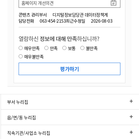
홈페이지 개선의견
콘텐츠 관리부서
디지털정보담당관 데이터정책계
담당전화
063-454-2153
최근수정일
2026-08-03
열람하신
정보에 대해 만족
하십니까?
매우만족
만족
보통
불만족
매우불만족
부서 누리집
읍/면/동 누리집
직속기관/사업소 누리집