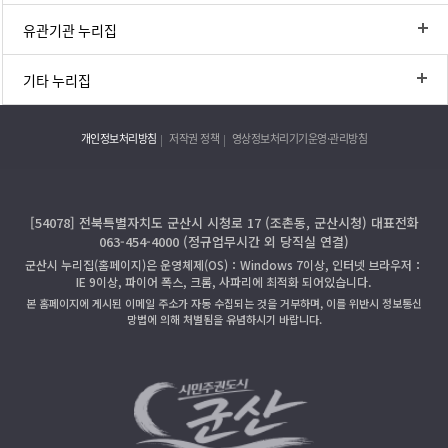
유관기관 누리집
기타 누리집
개인정보처리방침
저작권 정책
영상정보처리기기운영·관리방침
[54078] 전북특별자치도 군산시 시청로 17 (조촌동, 군산시청) 대표전화
063-454-4000 (정규업무시간 외 당직실 연결)
군산시 누리집(홈페이지)은 운영체제(OS)：Windows 7이상, 인터넷 브라우저：
IE 9이상, 파이어 폭스, 크롬, 사파리에 최적화 되어있습니다.
본 홈페이지에 게시된 이메일 주소가 자동 수집되는 것을 거부하며, 이를 위반시 정보통신
망법에 의해 처벌됨을 유념하시기 바랍니다.