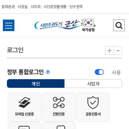
문화관광
시장실
시의회
시민광장플랫폼
인구정책
시민주권도시 군
전체메뉴 열기
검색
-
+
로그인
정부 통합로그인
사용
안내
개인
사업자
선택됨
개인사용자 로그인
모바일 신분증
간편인증
공동인증서