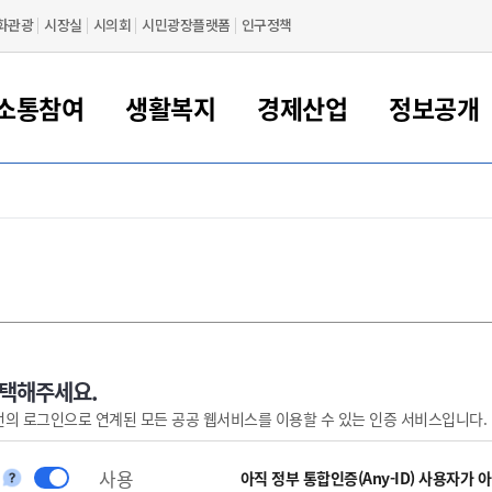
화관광
시장실
시의회
시민광장플랫폼
인구정책
소통참여
생활복지
경제산업
정보공개
새만금 해양거점도시 군산
정보공개 목록/청구
시민참여서비스
여권 민원
기업지원
교육
군산시 소개
군산시 관할권 주요논리
각종 신고/민원
사전정보공표
일자리/창업
차량 민원
상하수도
시청안내
새만금 관할구역 결
주민등록/인감/가
교통안내
기업목록
인사운영
SNS소식
여권발급안내
시민광장플랫폼
교육지원
투자기업 인센티브
정보공개 목록/청구
군산 현황
차량등록사업소 안내
하수도 계획
군산시 명장
사전정보공표
청사종합안내
주민등록/인감/가
시내버스
일반기업 목록
2022년도 통계
조직도
여권 서식
시장에게 바란다
평생교육
기업지원정책
군산의 역사
차량 신규/이전 등록
상수도시설
구인구직
수시공표
전화번호안내
각종서식
택시
사회적경제기업
2023년도 통계
업무
나의민원
학자금대출이자지원
경제 공지/서식
수상현황
저당권 설정/말소 등록
수질검사
청년뜰(청년센터/창업센터)
부서별 팩스번호
시외버스/고속버스
공장 검색
2024년도 통계
부서소
나도한마디
우리아이 꿈탐험 지원사업
기업애로해소SOS
자연지리특성
등록원부 열람/발급
상수도/하수도 요금
시청 오시는 길
철도/항공
2025년도 통계
부서별 
군산시사회적경제지원센터
칭찬합시다
시민정보화교육
강소연구개발특구
행정구역/행정지도
자동차 등록 서식
요금조회납부시스템
여객선
선택해주세요.
번의 로그인으로 연계된 모든 공공 웹서비스를 이용할 수 있는 인증 서비스입니다.
설문조사
부모학교예약시스템
자매결연/국제협력 도시
자동차 과태료 조회 및 납부
공공하수처리시설
교통 관련사이트
일자리 지원사업
자원봉사참여
군산어린이시청
군산의 상징
자동차 정기(종합)검사 기
주정차단속 문자알
일자리지원센터
사용
간조회 및 검사예약
스
아직 정부 통합인증(Any-ID) 사용자가 
전자민원창
적극행정
디지털배움터