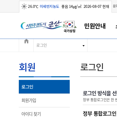
맑음
문
26.0℃
미세먼지농도
좋음 14㎍/㎥
2026-08-07 현재
시민주권도시 군산
민원안내
전체메뉴
로그인
군산새만금
민원안내
소통참여
생활복지
경제산업
정보공개
군산소개
전북소개
군산에서 시작되는 새만금
전북특별자치도 소개
군산사랑상품권
민원창구안내
정보공개제도
복지/보건
시정알림
군산시 비전
민원이용안내
시정소식
인구정책
상품권 안내
제도안내
전북특별자치도란?
회원
로그인
민원수수료
시험/채용
통합돌봄
상품권 공지사항
비공개대상정보
전북특별자치도 용어 Q&A
종합민원창구
보도자료
주민복지
상품권 Q&A
불복구제절차
자료실
아름다운 배려창구
행사안내
아동/청소년
상품권 이용규약
수수료
열림
로그인
홍보영상 게시판
토지정보민원창구
행사일정표
여성/가족
판매대행점 조회
정보공개서식
로그인 방식을 
대표전화
대표전화
대표전화
대표전화
대표전화
대표전화
대표전화
대표전화
063-454-4000
063-454-4000
063-454-4000
063-454-4000
063-454-4000
063-454-4000
063-454-4000
063-454-4000
열림
정부 통합로그인은 한 
회원가입
무인민원발급기
교육안내
노인복지
지류상품권 재고조회
보건소식
장애인복지
부서 및 담당자 연락처
부서 및 담당자 연락처
부서 및 담당자 연락처
부서 및 담당자 연락처
부서 및 담당자 연락처
부서 및 담당자 연락처
부서 및 담당자 연락처
부서 및 담당자 연락처
정부 통합로그인
열림
아이디 찾기
고시공고
사회서비스(바우처)