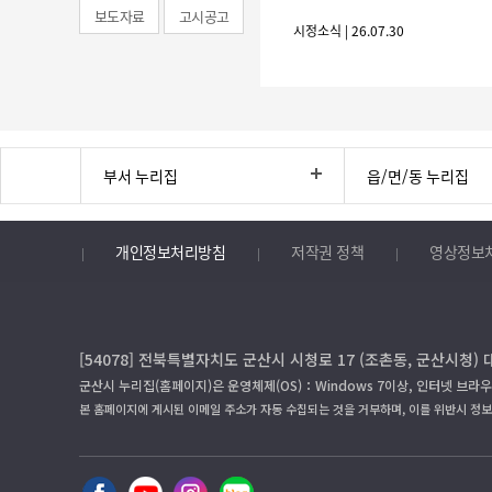
보도자료
고시공고
시정소식 | 26.07.30
부서 누리집
읍/면/동 누리집
개인정보처리방침
저작권 정책
영상정보
[54078] 전북특별자치도 군산시 시청로 17 (조촌동, 군산시청) 
군산시 누리집(홈페이지)은 운영체제(OS)：Windows 7이상, 인터넷 브라우
본 홈페이지에 게시된 이메일 주소가 자동 수집되는 것을 거부하며, 이를 위반시 정