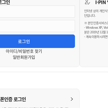
기부자 예우제
로그인
I-PI
기부자 명예의 전당
인터넷 상의 개인식
기금사업
단입니다.
군산시 답례품
※ 본인인증서비스(휴
- Windows XP, 
고향사랑기부제 소식
분은 2019년 12
- 계속이용하시려면
아이디/비밀번호 찾기
일반회원가입
대폰인증
로그인