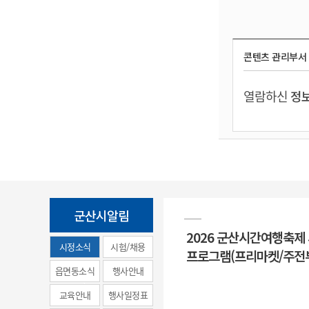
콘텐츠 관리부서
열람하신
정보
군산시알림
2026 군산시간여행축제
시정소식
시험/채용
프로그램(프리마켓/주전
(municipal
읍면동소식
행사안내
news)
교육안내
행사일정표