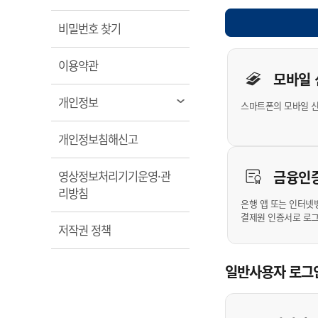
계약정보공개
전화번호안내
전화번호안내
전화번호안내
전화번호안내
전화번호안내
전화번호안내
전화번호안내
전화번호안내
군산시보
장사정보
열림
비밀번호 찾기
입찰/계약정보
읍면동소식
주민복지 안내서
주요시책
수산업
찾아오시는길
찾아오시는길
찾아오시는길
찾아오시는길
찾아오시는길
찾아오시는길
찾아오시는길
찾아오시는길
개인사용자 
용역과제
민원편의제도
열림
웹진 열린군산
이용약관
시정계획
어업현황
모바일
타기관소식
민원 1회방문 처리제
주요업무
수산물 안전정보
열림
개인정보
스마트폰의 모바일 
어디서나 민원처리제
시정백서
군산수산물 소비촉진행사
상품권 구매 사용 및 관리
사전심사 청구제도
열림
개인정보침해신고
군산 특화 수산물
민원인 후견인제
금융인
영상정보처리기기운영·관
복합민원 상담예약제
열림
리방침
폐업신고 원스톱서비스
은행 앱 또는 인터넷
결제원 인증서로 로
납세자 보호관제도
열림
저작권 정책
『안심상속』 원스톱 서비
스
일반사용자 로그