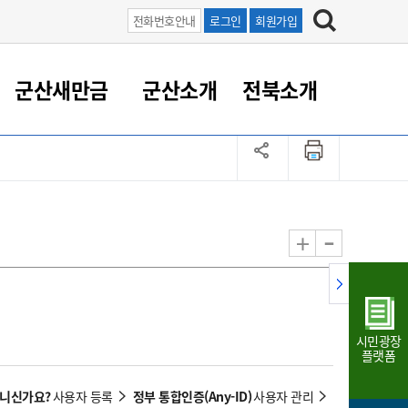
전화번호안내
로그인
회원가입
군산새만금
군산소개
전북소개
정 대응
족관계
부서/업무
RE100의 중심 새만금
도시/공원/주택
산업인프라
정책실명제
토지/건축
읍면동 안내
군산새만금 홍보 영상
조직운영6대지표
농업/축산업
도시재생
지방세
족관계
도시계획/지구단위계획
군산국가산업단지
정책실명제 안내
지방세
도시재생사업
민선8기 농업비전/발전방
공무원 정원
향
-
+
공원녹지
군산2국가산업단지
국민신청실명제안내
지방세환급금신청
도시재생(현장)지원센터
과장급이상 상위직 비율
농산물 유통
식
주택
새만금산업단지
정책실명제 중점관리 대상
지방세 상담챗봇
도시재생시설 현황
공무원 1인당 주민수
가축방역
자료실
자유무역지역
도시재생 공지/행사
현장공무원 비율
동물복지
지방산업단지
재정규모대비 인건비운영
시민광장
농공단지
실국본부수
플랫폼
림 서비
산업단지 지도
내고장 알리미
아니신가요?
정부 통합인증(Any-ID)
사용자 등록
사용자 관리
구
항만/여객/공항/철도/컨벤