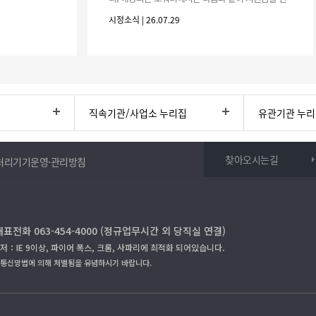
청하시기 바랍니다. 1. 해당기간 : ‘25. 11. 1. ~ '26. 4.
시정소식 | 26.07.29
30.(6개
직속기관/사업소 누리집
유관기관 누
찾아오시는길
처리기기운영·관리방침
대표전화 063-454-4000 (정규업무시간 외 당직실 연결)
저：IE 9이상, 파이어 폭스, 크롬, 사파리에 최적화 되어있습니다.
보통신망법에 의해 처벌됨을 유념하시기 바랍니다.