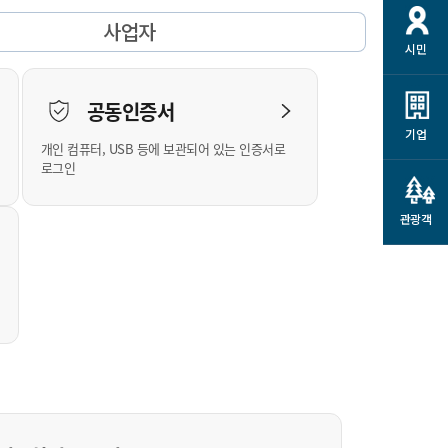
개
재정정보 공개
공공저작물
션
사업자
시민
통계정보
행정규제개혁
소상공인 지원
민방위/재난안전
시스템
행정규제개혁안내
고유가 피해지원금
공동인증서
민방위
규제신문고
군산사랑배달 배달의명수
기업
개인 컴퓨터, USB 등에 보관되어 있는 인증서로
재난안전
규제입증요청
카드수수료 지원
로그인
풍수해보험
사
규제정보포털
소상공인지원
재해예방
관광객
관련기관 안내
군산시착한가격업소
시민대상보험
통계
영조물 배상보험
인 현황
군산시민 안전보험
군산시민 자전거보험
군산 상품
농업인안전보험 농가부담
 가이드북
금 지원사업