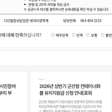
변형 등 2차적 저작물 작성 금지
※ 공공누리 마크를 클릭하시면 상세내용을 확인 하실 수 있습니다.
디지털정보담당관 데이터정책계
담당전화
063-454-2153
에 대해 만족
하십니까?
매우만족
만족
보통
불만
 시민참여
2026년 상반기 군산항 컨테이너화
부리 부
물 유치지원금 신청 안내(포워
군산항 화물유치 지원사업과 관련하여 컨테이너화물
처리실적에 따른 화물유치지원금을 지급하고자 하오
니, 해당되는 포워더께서는 다음과 같이 지원금을 신