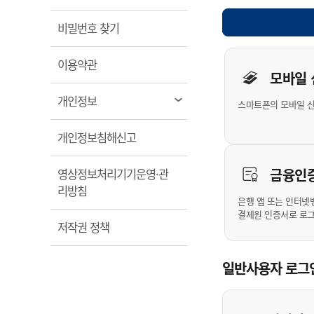
계약정보공개
전화번호안내
전화번호안내
전화번호안내
전화번호안내
전화번호안내
전화번호안내
전화번호안내
전화번호안내
군산시보
장사정보
열림
비밀번호 찾기
입찰/계약정보
읍면동소식
주민복지 안내서
주요시책
수산업
찾아오시는길
찾아오시는길
찾아오시는길
찾아오시는길
찾아오시는길
찾아오시는길
찾아오시는길
찾아오시는길
개인사용자 
용역과제
민원편의제도
열림
웹진 열린군산
이용약관
시정계획
어업현황
모바일
타기관소식
민원 1회방문 처리제
주요업무
수산물 안전정보
열림
개인정보
스마트폰의 모바일 
어디서나 민원처리제
시정백서
군산수산물 소비촉진행사
상품권 구매 사용 및 관리
사전심사 청구제도
열림
개인정보침해신고
군산 특화 수산물
민원인 후견인제
금융인
영상정보처리기기운영·관
복합민원 상담예약제
열림
리방침
폐업신고 원스톱서비스
은행 앱 또는 인터넷
결제원 인증서로 로
납세자 보호관제도
열림
저작권 정책
『안심상속』 원스톱 서비
스
일반사용자 로그