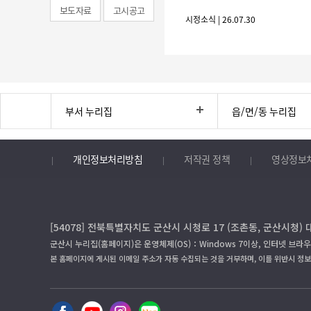
보도자료
고시공고
시정소식 | 26.07.30
부서 누리집
읍/면/동 누리집
개인정보처리방침
저작권 정책
영상정보
[54078] 전북특별자치도 군산시 시청로 17 (조촌동, 군산시청) 
군산시 누리집(홈페이지)은 운영체제(OS)：Windows 7이상, 인터넷 브라우
본 홈페이지에 게시된 이메일 주소가 자동 수집되는 것을 거부하며, 이를 위반시 정