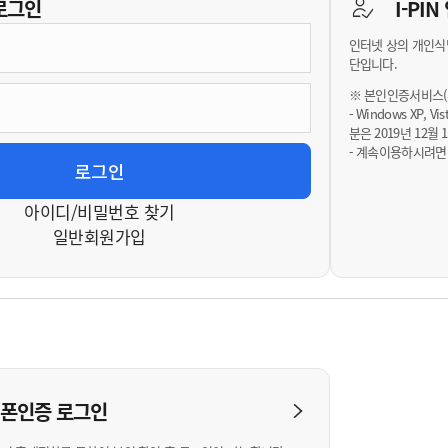
기부자 예우제
로그인
I-PI
기부자 명예의 전당
인터넷 상의 개인식
기금사업
단입니다.
군산시 답례품
※ 본인인증서비스(휴
- Windows XP, 
고향사랑기부제 소식
분은 2019년 12
- 계속이용하시려면
아이디/비밀번호 찾기
일반회원가입
대폰인증
로그인