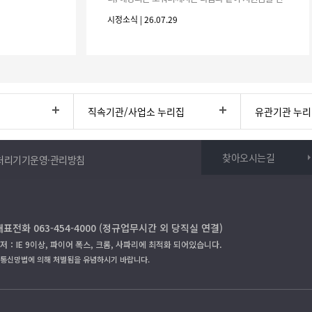
청하시기 바랍니다. 1. 해당기간 : ‘25. 11. 1. ~ '26. 4.
시정소식 | 26.07.29
30.(6개
직속기관/사업소 누리집
유관기관 누
찾아오시는길
처리기기운영·관리방침
대표전화 063-454-4000 (정규업무시간 외 당직실 연결)
저：IE 9이상, 파이어 폭스, 크롬, 사파리에 최적화 되어있습니다.
보통신망법에 의해 처벌됨을 유념하시기 바랍니다.