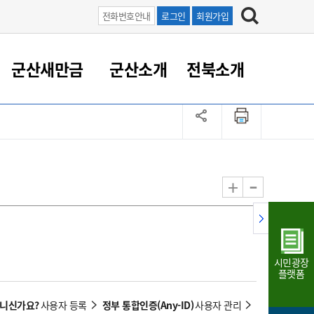
전화번호안내
로그인
회원가입
군산새만금
군산소개
전북소개
정 대응
족관계
부서/업무
RE100의 중심 새만금
도시/공원/주택
산업인프라
정책실명제
토지/건축
읍면동 안내
군산새만금 홍보 영상
조직운영6대지표
농업/축산업
도시재생
지방세
족관계
도시계획/지구단위계획
군산국가산업단지
정책실명제 안내
지방세
도시재생사업
민선8기 농업비전/발전방
공무원 정원
향
-
+
공원녹지
군산2국가산업단지
국민신청실명제안내
지방세환급금신청
도시재생(현장)지원센터
과장급이상 상위직 비율
농산물 유통
식
주택
새만금산업단지
정책실명제 중점관리 대상
지방세 상담챗봇
도시재생시설 현황
공무원 1인당 주민수
가축방역
자료실
자유무역지역
도시재생 공지/행사
현장공무원 비율
동물복지
지방산업단지
재정규모대비 인건비운영
시민광장
농공단지
실국본부수
플랫폼
림 서비
산업단지 지도
내고장 알리미
아니신가요?
정부 통합인증(Any-ID)
사용자 등록
사용자 관리
구
항만/여객/공항/철도/컨벤