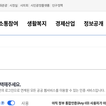
화관광
시장실
시의회
시민광장플랫폼
인구정책
소통참여
생활복지
경제산업
정보공개
새만금 해양거점도시 군산
정보공개 목록/청구
시민참여서비스
여권 민원
기업지원
교육
군산시 소개
군산시 관할권 주요논리
각종 신고/민원
사전정보공표
일자리/창업
차량 민원
상하수도
시청안내
새만금 관할구역 결
주민등록/인감/가
교통안내
기업목록
인사운영
SNS소식
여권발급안내
시민광장플랫폼
교육지원
투자기업 인센티브
정보공개 목록/청구
군산 현황
차량등록사업소 안내
하수도 계획
군산시 명장
사전정보공표
청사종합안내
주민등록/인감/가
시내버스
일반기업 목록
2022년도 통계
조직도
여권 서식
시장에게 바란다
평생교육
기업지원정책
군산의 역사
차량 신규/이전 등록
상수도시설
구인구직
수시공표
전화번호안내
각종서식
택시
사회적경제기업
2023년도 통계
업무
나의민원
학자금대출이자지원
경제 공지/서식
수상현황
저당권 설정/말소 등록
수질검사
청년뜰(청년센터/창업센터)
부서별 팩스번호
시외버스/고속버스
공장 검색
2024년도 통계
부서소
나도한마디
우리아이 꿈탐험 지원사업
기업애로해소SOS
자연지리특성
등록원부 열람/발급
상수도/하수도 요금
시청 오시는 길
철도/항공
2025년도 통계
부서별 
군산시사회적경제지원센터
칭찬합시다
시민정보화교육
강소연구개발특구
행정구역/행정지도
자동차 등록 서식
요금조회납부시스템
여객선
선택해주세요.
번의 로그인으로 연계된 모든 공공 웹서비스를 이용할 수 있는 인증 서비스입니다.
설문조사
부모학교예약시스템
자매결연/국제협력 도시
자동차 과태료 조회 및 납부
공공하수처리시설
교통 관련사이트
일자리 지원사업
자원봉사참여
군산어린이시청
군산의 상징
자동차 정기(종합)검사 기
주정차단속 문자알
일자리지원센터
사용
간조회 및 검사예약
스
아직 정부 통합인증(Any-ID) 사용자가 
전자민원창
적극행정
디지털배움터