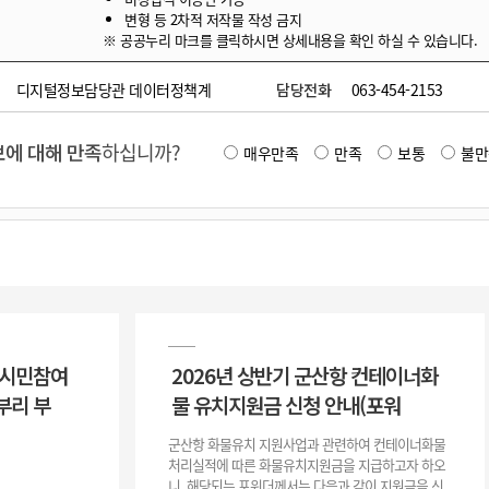
변형 등 2차적 저작물 작성 금지
※ 공공누리 마크를 클릭하시면 상세내용을 확인 하실 수 있습니다.
디지털정보담당관 데이터정책계
담당전화
063-454-2153
에 대해 만족
하십니까?
매우만족
만족
보통
불만
 시민참여
2026년 상반기 군산항 컨테이너화
부리 부
물 유치지원금 신청 안내(포워
군산항 화물유치 지원사업과 관련하여 컨테이너화물
처리실적에 따른 화물유치지원금을 지급하고자 하오
니, 해당되는 포워더께서는 다음과 같이 지원금을 신