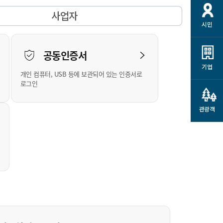
개
재정정보 공개
공공저작물
션
사업자
시민
통계정보
행정규제개혁
소상공인 지원
민방위/재난안전
시스템
행정규제개혁안내
고유가 피해지원금
공동인증서
민방위
규제신문고
군산사랑배달 배달의명수
기업
개인 컴퓨터, USB 등에 보관되어 있는 인증서로
재난안전
규제입증요청
카드수수료 지원
로그인
풍수해보험
사
규제정보포털
소상공인지원
재해예방
관광객
관련기관 안내
군산시착한가격업소
시민대상보험
통계
영조물 배상보험
인 현황
군산시민 안전보험
군산시민 자전거보험
군산 상품
농업인안전보험 농가부담
 가이드북
금 지원사업