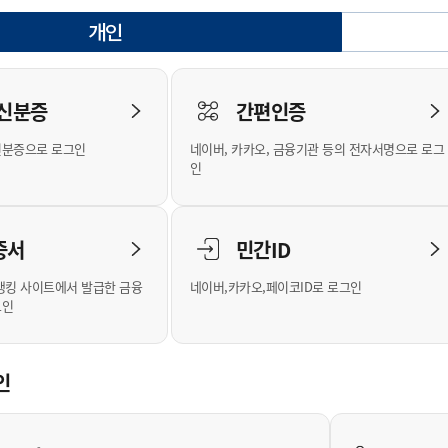
안내
위원회 현황
공공데이터 개방
업무추진비공
군산시 무상교통
공부의 명수
개인
정부24
선택됨
위원회 명단공개
공공데이터 개방
예산/재정
법률정보
국민신문고
건설
부동산
에너지
로그인
환경
청소
위생
위원회 회의록 공개
공공데이터 수요조사
민원편람/서식
한눈에 서비스
전자가족관계등록
예산안내
조례규칙 입법예고
경제동향
도로/가로등
부동산 정보
태양광
 신분증
간편인증
인터넷등기소
환경선언문
청소정보
공중위생
재정공시
조례규칙 입법예고(구)
물가정보
자전거
주소/건축/지적/지리정보
가스/석유
신분증으로 로그인
네이버, 카카오, 금융기관 등의 전자서명으로 로그
국세청홈택스
환경기본정보
대형폐기물 배출신고
위생용품 제조업
결산보고서
법률정보 관련사이트
사회조사
조상땅찾기
인
위택스
화학물질 관리지도
공모사업
생활쓰레기 처리요령
식품위생
중기지방재정계획
사업체조
부동산통합민원
미세먼지 대응
음식물쓰레기 처리요령
문화 콘텐츠업
투자심사
통계연보
증서
민간ID
공공데이터포털
환경영향평가
폐기물 처리시설 현황
예산낭비신고
청년통계
체육
새올전자민원창구
석면해체 건축물정보
보조금 부정수급 신고
주민등록
뱅킹 사이트에서 발급한 금융
네이버,카카오,페이코ID로 로그인
그인
체육시설 안내
환경오염업소 공개
공유재산
체류외국
군산시체육회
환경 관련사이트
재정용어사전
생활체육 공지
인
군산시 고향사랑기부제
고향사랑기부제 소개
군산상품