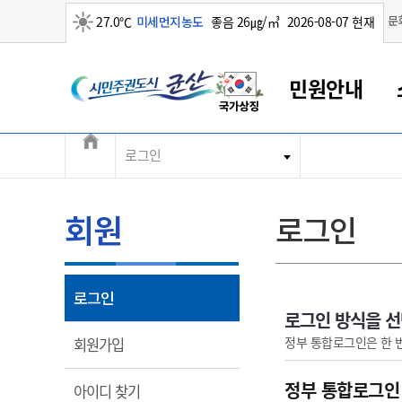
맑음
문
27.0℃
미세먼지농도
좋음 26㎍/㎥
2026-08-07 현재
시민주권도시 군산
민원안내
전체메뉴
로그인
군산새만금
민원안내
소통참여
생활복지
경제산업
정보공개
군산소개
전북소개
군산에서 시작되는 새만금
전북특별자치도 소개
군산사랑상품권
민원창구안내
정보공개제도
복지/보건
시정알림
군산시 비전
민원이용안내
시정소식
인구정책
상품권 안내
제도안내
전북특별자치도란?
회원
로그인
민원수수료
시험/채용
통합돌봄
상품권 공지사항
비공개대상정보
전북특별자치도 용어 Q&A
종합민원창구
보도자료
주민복지
상품권 Q&A
불복구제절차
자료실
아름다운 배려창구
행사안내
아동/청소년
상품권 이용규약
수수료
열림
로그인
홍보영상 게시판
토지정보민원창구
행사일정표
여성/가족
판매대행점 조회
정보공개서식
로그인 방식을 
대표전화
대표전화
대표전화
대표전화
대표전화
대표전화
대표전화
대표전화
063-454-4000
063-454-4000
063-454-4000
063-454-4000
063-454-4000
063-454-4000
063-454-4000
063-454-4000
열림
정부 통합로그인은 한 
회원가입
무인민원발급기
교육안내
노인복지
지류상품권 재고조회
보건소식
장애인복지
부서 및 담당자 연락처
부서 및 담당자 연락처
부서 및 담당자 연락처
부서 및 담당자 연락처
부서 및 담당자 연락처
부서 및 담당자 연락처
부서 및 담당자 연락처
부서 및 담당자 연락처
정부 통합로그인
열림
아이디 찾기
고시공고
사회서비스(바우처)