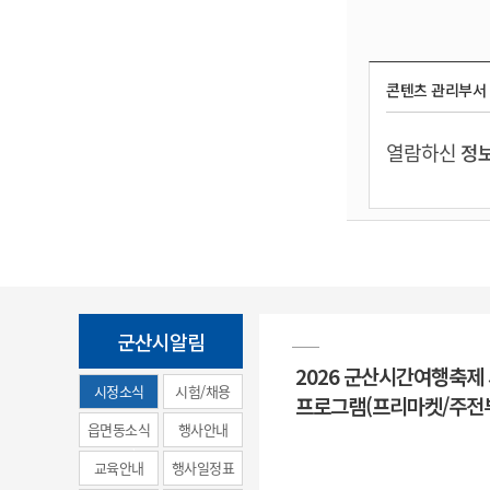
콘텐츠 관리부서
열람하신
정보
군산시알림
2026 군산시간여행축제
시정소식
시험/채용
프로그램(프리마켓/주전
(municipal
읍면동소식
행사안내
news)
교육안내
행사일정표