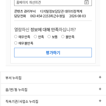
홈페이지 개선의견
콘텐츠 관리부서
디지털정보담당관 데이터정책계
담당전화
063-454-2153
최근수정일
2026-08-03
열람하신
정보에 대해 만족
하십니까?
매우만족
만족
보통
불만족
매우불만족
부서 누리집
읍/면/동 누리집
직속기관/사업소 누리집