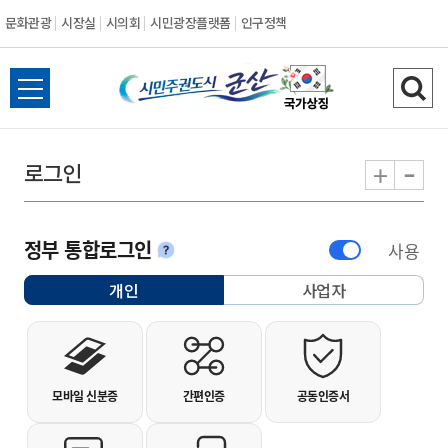
문화관광
시장실
시의회
시민광장플랫폼
인구정책
시민주권도시 군
전체메뉴 열기
검색
-
+
로그인
정부 통합로그인
사용
안내
개인
사업자
선택됨
개인사용자 로그인
모바일 신분증
간편인증
공동인증서