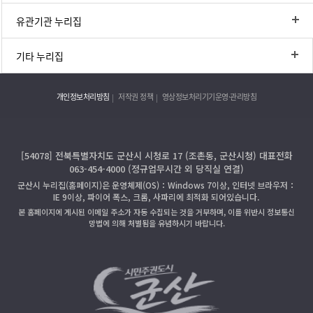
유관기관 누리집
기타 누리집
개인정보처리방침
저작권 정책
영상정보처리기기운영·관리방침
[54078] 전북특별자치도 군산시 시청로 17 (조촌동, 군산시청) 대표전화
063-454-4000 (정규업무시간 외 당직실 연결)
군산시 누리집(홈페이지)은 운영체제(OS)：Windows 7이상, 인터넷 브라우저：
IE 9이상, 파이어 폭스, 크롬, 사파리에 최적화 되어있습니다.
본 홈페이지에 게시된 이메일 주소가 자동 수집되는 것을 거부하며, 이를 위반시 정보통신
망법에 의해 처벌됨을 유념하시기 바랍니다.