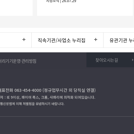
시정소식 | 26.07.29
30.(6개
직속기관/사업소 누리집
유관기관 누
찾아오시는길
처리기기운영·관리방침
대표전화 063-454-4000 (정규업무시간 외 당직실 연결)
저：IE 9이상, 파이어 폭스, 크롬, 사파리에 최적화 되어있습니다.
보통신망법에 의해 처벌됨을 유념하시기 바랍니다.