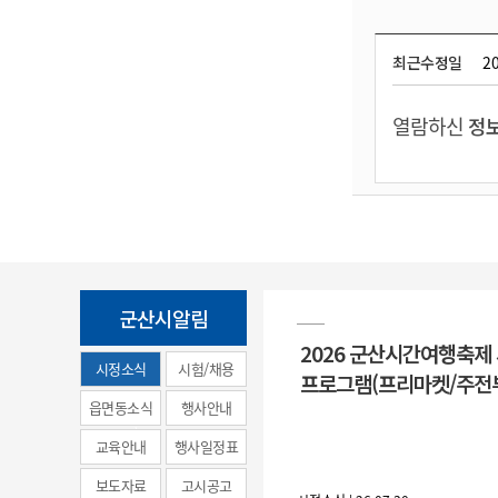
최근수정일
20
열람하신
정보
군산시알림
2026 군산시간여행축제
시정소식
시험/채용
프로그램(프리마켓/주전
(municipal
읍면동소식
행사안내
news)
교육안내
행사일정표
보도자료
고시공고