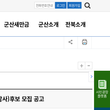
전화번호안내
로그인
회원가입
군산새만금
군산소개
전북소개
정 대응
족관계
부서/업무
RE100의 중심 새만금
도시/공원/주택
산업인프라
정책실명제
토지/건축
읍면동 안내
군산새만금 홍보 영상
조직운영6대지표
농업/축산업
도시재생
지방세
족관계
도시계획/지구단위계획
군산국가산업단지
정책실명제 안내
지방세
도시재생사업
민선8기 농업비전/발전방
공무원 정원
향
-
+
공원녹지
군산2국가산업단지
국민신청실명제안내
지방세환급금신청
도시재생(현장)지원센터
과장급이상 상위직 비율
농산물 유통
식
주택
새만금산업단지
정책실명제 중점관리 대상
지방세 상담챗봇
도시재생시설 현황
공무원 1인당 주민수
가축방역
자료실
자유무역지역
도시재생 공지/행사
현장공무원 비율
동물복지
지방산업단지
재정규모대비 인건비운영
시민광장
농공단지
실국본부수
플랫폼
감사)후보 모집 공고
림 서비
산업단지 지도
내고장 알리미
구
항만/여객/공항/철도/컨벤