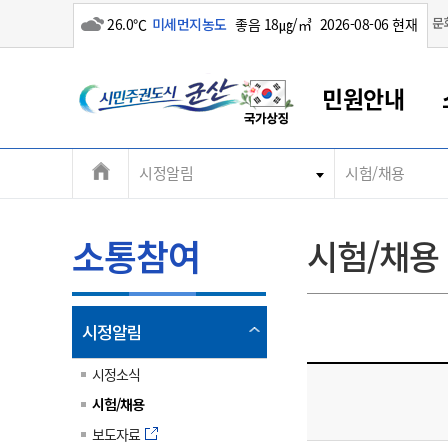
흐림
문
26.0℃
미세먼지농도
좋음 18㎍/㎥
2026-08-06 현재
시
민원안내
민
전
시정알림
시험/채용
군산새만금
민원안내
소통참여
생활복지
경제산업
정보공개
군산소개
전북소개
주
군산에서 시작되는 새만금
전북특별자치도 소개
군산사랑상품권
민원창구안내
정보공개제도
복지/보건
시정알림
군산시 비전
체
권
민원이용안내
시정소식
인구정책
상품권 안내
제도안내
전북특별자치도란?
메
소통참여
시험/채용
민원수수료
시험/채용
통합돌봄
상품권 공지사항
비공개대상정보
전북특별자치도 용어 Q&A
뉴
도
종합민원창구
보도자료
주민복지
상품권 Q&A
불복구제절차
자료실
시
아름다운 배려창구
행사안내
아동/청소년
상품권 이용규약
수수료
열
시정알림
홍보영상 게시판
토지정보민원창구
행사일정표
여성/가족
판매대행점 조회
정보공개서식
림
군
대표전화
대표전화
대표전화
대표전화
대표전화
대표전화
대표전화
대표전화
063-454-4000
063-454-4000
063-454-4000
063-454-4000
063-454-4000
063-454-4000
063-454-4000
063-454-4000
시정소식
무인민원발급기
교육안내
노인복지
지류상품권 재고조회
시험/채용
산
보건소식
장애인복지
부서 및 담당자 연락처
부서 및 담당자 연락처
부서 및 담당자 연락처
부서 및 담당자 연락처
부서 및 담당자 연락처
부서 및 담당자 연락처
부서 및 담당자 연락처
부서 및 담당자 연락처
보도자료
고시공고
사회서비스(바우처)