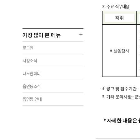
3.
주요 직무내용
직 위
가장 많이 본 메뉴
로그인
비상임감사
시정소식
나도한마디
읍면동소식
4.
공고 및 접수기간 : 202
5.
기타 문의사항 : 군
읍면동 안내
* 자세한 내용은