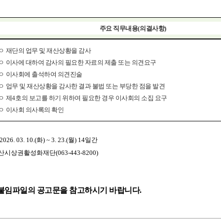
기부자 예우제
기부자 명예의 전당
주요 직무내용
(
의결사항
)
기금사업
군산시 답례품
ㅇ
재단의 업무 및 재산상황을 감사
고향사랑기부제 소식
ㅇ
이사에 대하여 감사의 필요한 자료의 제출 또는 의견요구
ㅇ
이사회에 출석하여 의견진술
ㅇ
업무 및 재산상황을 감사한 결과 불법 또는 부당한 점을 발견
ㅇ
제
4
호의 보고를 하기 위하여 필요한 경우 이사회의 소집 요구
ㅇ
이사회 의사록의 확인
6. 03. 10.(화) ~ 3. 23.(월) 14일간
산시상권활성화재단(063-443-8200)
 붙임파일의 공고문을 참고하시기 바랍니다.