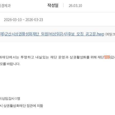
위원회 현황
공공데이터 개방
업무추진비공
군산시 무상교통
작성일
리경제과
26.03.10
공부의 명수
정부24
위원회 명단공개
공공데이터 개방
예산/재정
법률정보
국민신문고
건설
부동산
에너지
2026-03-10 ~ 2026-03-23
환경
청소
위생
위원회 회의록 공개
공공데이터 수요조사
민원편람/서식
한눈에 서비스
전자가족관계등록
예산안내
조례규칙 입법예고
경제동향
도로/가로등
부동산 정보
태양광
환경선언문
청소정보
공중위생
재정공시
조례규칙 입법예고(구)
물가정보
(재)군산시상권활성화재단_임원(비상임감사)후보_모집_공고문.hwp
(파일크기
자전거
주소/건축/지적/지리정보
가스/석유
인터넷등기소
환경기본정보
대형폐기물 배출신고
위생용품 제조업
결산보고서
법률정보 관련사이트
사회조사
조상땅찾기
국세청홈택스
화학물질 관리지도
공모사업
생활쓰레기 처리요령
식품위생
중기지방재정계획
사업체조
위택스
미세먼지 대응
음식물쓰레기 처리요령
문화 콘텐츠업
임원
투자심사
통계연보
재단에서는 투명하고 내실있는 재단 운영과 상권
활성화를 위해 재단
(
감
부동산통합민원
환경영향평가
폐기물 처리시설 현황
응모를 바랍니다
.
예산낭비신고
청년통계
체육
공공데이터포털
석면해체 건축물정보
보조금 부정수급 신고
주민등록
새올전자민원창구
체육시설 안내
환경오염업소 공개
공유재산
체류외국
군산시체육회
환경 관련사이트
재정용어사전
생활체육 공지
군산시 고향사랑기부제
비상임감사
1
명
시 상권활성화재단 정관에 의함
고향사랑기부제 소개
군산상품