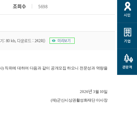
개
재정정보 공개
공공저작물
션
조회수
5698
시민
통계정보
행정규제개혁
소상공인 지원
민방위/재난안전
시스템
행정규제개혁안내
고유가 피해지원금
민방위
규제신문고
: 80 kb, 다운로드 : 242회)
미리보기
군산사랑배달 배달의명수
기업
재난안전
규제입증요청
카드수수료 지원
풍수해보험
사
규제정보포털
소상공인지원
재해예방
관광객
사
)
직위에 대하여 다음과 같이 공개모집 하오니 전문성과 역량을
관련기관 안내
군산시착한가격업소
시민대상보험
통계
년
2026
3
월
10
일
영조물 배상보험
인 현황
(
재
)
군산시상권활성화재단 이사장
군산시민 안전보험
군산시민 자전거보험
군산 상품
농업인안전보험 농가부담
 가이드북
금 지원사업