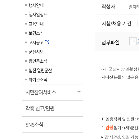
계약정보공개
행사안내
작성자
일자
전화번호안내
전화번호안내
전화번호안내
전화번호안내
전화번호안내
전화번호안내
전화번호안내
전화번호안내
군산시보
장사정보
행사일정표
입찰/계약정보
읍면동소식
주민복지 안내서
주요시책
수산업
찾아오시는길
찾아오시는길
찾아오시는길
찾아오시는길
찾아오시는길
찾아오시는길
찾아오시는길
찾아오시는길
시험/채용 기간
교육안내
용역과제
민원편의제도
웹진 열린군산
시정계획
어업현황
보건소식
타기관소식
민원 1회방문 처리제
주요업무
첨부파일
수산물 안전정보
고시공고
어디서나 민원처리제
시정백서
군산시보
군산수산물 소비촉진행사
상품권 구매 사용 및 관리
사전심사 청구제도
읍면동소식
군산 특화 수산물
민원인 후견인제
(
재
)
군산시상권활성화
웹진 열린군산
지니신 분들의 많은 
복합민원 상담예약제
타기관소식
폐업신고 원스톱서비스
열
시민참여서비스
납세자 보호관제도
림
열
『안심상속』 원스톱 서비
각종 신고/민원
스
림
1.
임용직위 및 인원
:
열
SNS소식
임원
2.
임기
: (
재
)
군산
림
▸
감 사
2
년
,
연임 가능