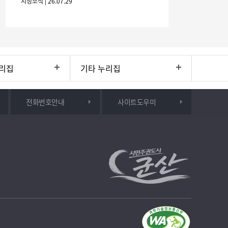
시정소식 | 26.07.29
(6개월
리집
기타 누리집
전화번호안내
사이트도우미