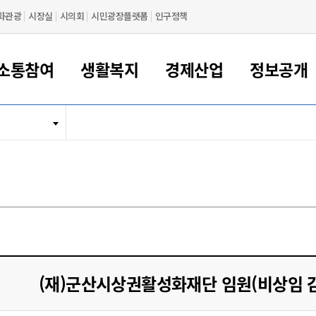
화관광
시장실
시의회
시민광장플랫폼
인구정책
소통참여
생활복지
경제산업
정보공개
새만금 해양거점도시 군산
정보공개 목록/청구
시민참여서비스
여권 민원
기업지원
교육
군산시 소개
군산시 관할권 주요논리
각종 신고/민원
사전정보공표
일자리/창업
차량 민원
상하수도
시청안내
새만금 관할구역 결
주민등록/인감/가
교통안내
기업목록
인사운영
SNS소식
여권발급안내
시민광장플랫폼
교육지원
투자기업 인센티브
정보공개 목록/청구
군산 현황
차량등록사업소 안내
하수도 계획
군산시 명장
사전정보공표
청사종합안내
주민등록/인감/가
시내버스
일반기업 목록
2022년도 통계
조직도
여권 서식
시장에게 바란다
평생교육
기업지원정책
군산의 역사
차량 신규/이전 등록
상수도시설
구인구직
수시공표
전화번호안내
각종서식
택시
사회적경제기업
2023년도 통계
업무
나의민원
학자금대출이자지원
경제 공지/서식
수상현황
저당권 설정/말소 등록
수질검사
청년뜰(청년센터/창업센터)
부서별 팩스번호
시외버스/고속버스
공장 검색
2024년도 통계
부서소
나도한마디
우리아이 꿈탐험 지원사업
기업애로해소SOS
자연지리특성
등록원부 열람/발급
상수도/하수도 요금
시청 오시는 길
철도/항공
2025년도 통계
부서별 
군산시사회적경제지원센터
칭찬합시다
시민정보화교육
강소연구개발특구
행정구역/행정지도
자동차 등록 서식
요금조회납부시스템
여객선
설문조사
부모학교예약시스템
자매결연/국제협력 도시
자동차 과태료 조회 및 납부
공공하수처리시설
교통 관련사이트
일자리 지원사업
(재)군산시상권활성화재단 임원(비상임 
자원봉사참여
군산어린이시청
군산의 상징
자동차 정기(종합)검사 기
주정차단속 문자알
일자리지원센터
간조회 및 검사예약
스
전자민원창
적극행정
디지털배움터