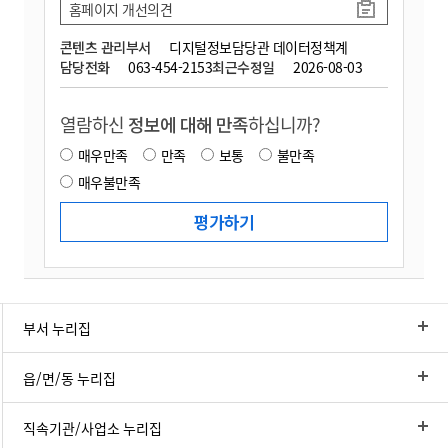
홈페이지 개선의견
콘텐츠 관리부서
디지털정보담당관 데이터정책계
담당전화
063-454-2153
최근수정일
2026-08-03
열람하신
정보에 대해 만족
하십니까?
매우만족
만족
보통
불만족
매우불만족
부서 누리집
읍/면/동 누리집
직속기관/사업소 누리집