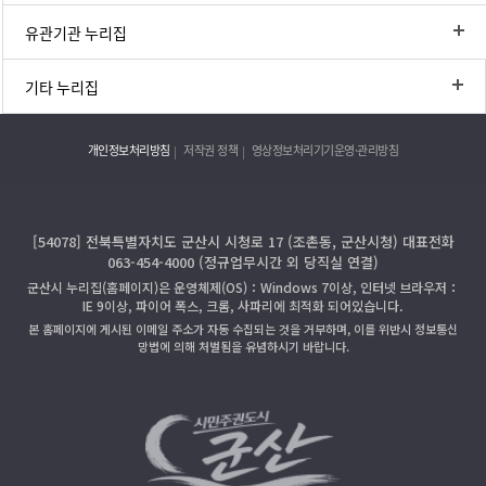
유관기관 누리집
기타 누리집
개인정보처리방침
저작권 정책
영상정보처리기기운영·관리방침
[54078] 전북특별자치도 군산시 시청로 17 (조촌동, 군산시청) 대표전화
063-454-4000 (정규업무시간 외 당직실 연결)
군산시 누리집(홈페이지)은 운영체제(OS)：Windows 7이상, 인터넷 브라우저：
IE 9이상, 파이어 폭스, 크롬, 사파리에 최적화 되어있습니다.
본 홈페이지에 게시된 이메일 주소가 자동 수집되는 것을 거부하며, 이를 위반시 정보통신
망법에 의해 처벌됨을 유념하시기 바랍니다.