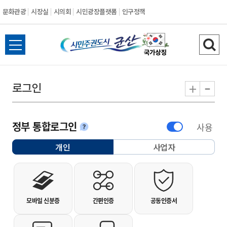
문화관광
시장실
시의회
시민광장플랫폼
인구정책
시민주권도시 군
전체메뉴 열기
검색
-
+
로그인
정부 통합로그인
사용
안내
개인
사업자
선택됨
개인사용자 로그인
모바일 신분증
간편인증
공동인증서