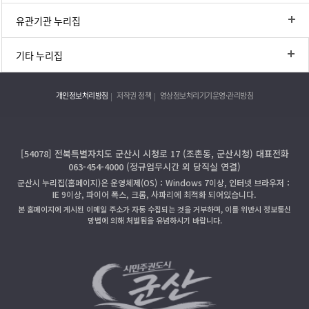
유관기관 누리집
기타 누리집
개인정보처리방침
저작권 정책
영상정보처리기기운영·관리방침
[54078] 전북특별자치도 군산시 시청로 17 (조촌동, 군산시청) 대표전화
063-454-4000 (정규업무시간 외 당직실 연결)
군산시 누리집(홈페이지)은 운영체제(OS)：Windows 7이상, 인터넷 브라우저：
IE 9이상, 파이어 폭스, 크롬, 사파리에 최적화 되어있습니다.
본 홈페이지에 게시된 이메일 주소가 자동 수집되는 것을 거부하며, 이를 위반시 정보통신
망법에 의해 처벌됨을 유념하시기 바랍니다.