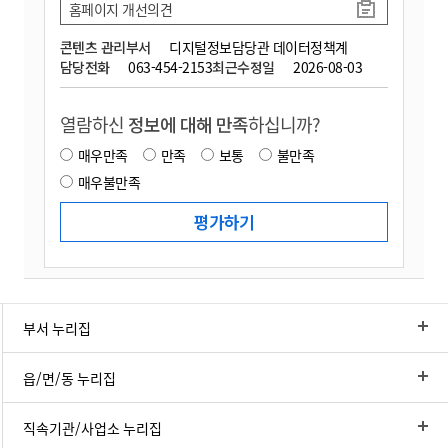
홈페이지 개선의견
콘텐츠 관리부서
디지털정보담당관 데이터정책계
담당전화
063-454-2153
최근수정일
2026-08-03
열람하신
정보에 대해 만족
하십니까?
매우만족
만족
보통
불만족
매우불만족
부서 누리집
읍/면/동 누리집
직속기관/사업소 누리집