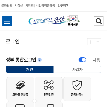
문화관광
시장실
시의회
시민광장플랫폼
인구정책
시민주권도시 군
전체메뉴 열기
검색
-
+
로그인
정부 통합로그인
사용
안내
개인
사업자
선택됨
개인사용자 로그인
모바일 신분증
간편인증
공동인증서