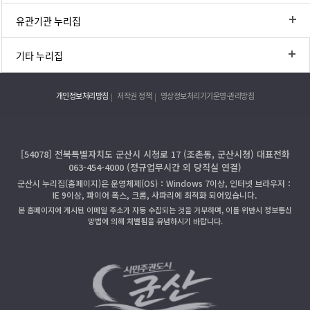
유관기관 누리집
기타 누리집
개인정보처리방침
저작권 정책
영상정보처리기기운영·관리방침
[54078] 전북특별자치도 군산시 시청로 17 (조촌동, 군산시청) 대표전화
063-454-4000 (정규업무시간 외 당직실 연결)
군산시 누리집(홈페이지)은 운영체제(OS)：Windows 7이상, 인터넷 브라우저：
IE 9이상, 파이어 폭스, 크롬, 사파리에 최적화 되어있습니다.
본 홈페이지에 게시된 이메일 주소가 자동 수집되는 것을 거부하며, 이를 위반시 정보통신
망법에 의해 처벌됨을 유념하시기 바랍니다.