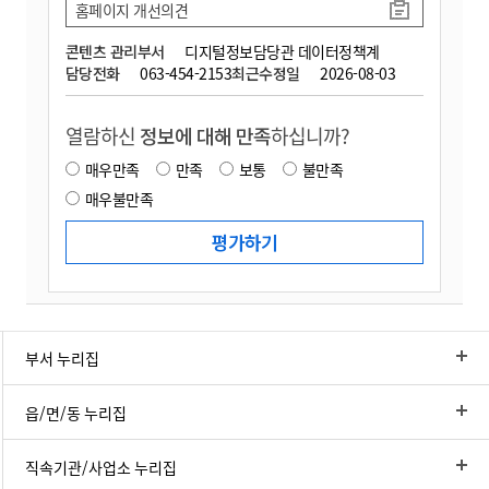
홈페이지 개선의견
콘텐츠 관리부서
디지털정보담당관 데이터정책계
담당전화
063-454-2153
최근수정일
2026-08-03
열람하신
정보에 대해 만족
하십니까?
매우만족
만족
보통
불만족
매우불만족
부서 누리집
읍/면/동 누리집
직속기관/사업소 누리집