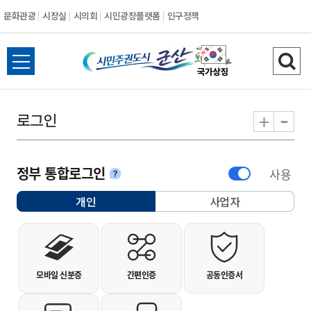
문화관광
시장실
시의회
시민광장플랫폼
인구정책
시민주권도시 군
전체메뉴 열기
검색
-
+
로그인
정부 통합로그인
사용
안내
개인
사업자
선택됨
개인사용자 로그인
모바일 신분증
간편인증
공동인증서