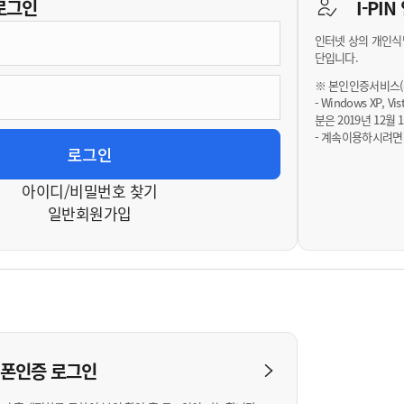
기부자 예우제
로그인
I-PI
기부자 명예의 전당
인터넷 상의 개인식
기금사업
단입니다.
군산시 답례품
※ 본인인증서비스(휴
- Windows XP, 
고향사랑기부제 소식
분은 2019년 12
- 계속이용하시려면
아이디/비밀번호 찾기
일반회원가입
대폰인증
로그인