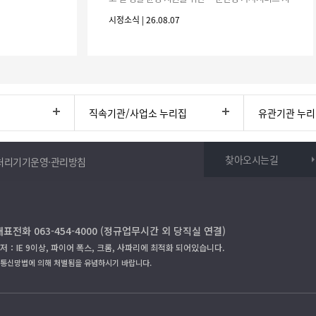
원사업」하반기 이용자를 다음과 같이 추가 모집하오
시정소식 | 26.08.07
니 많은 참여 바랍니다. 1
직속기관/사업소 누리집
유관기관 누
찾아오시는길
처리기기운영·관리방침
대표전화 063-454-4000 (정규업무시간 외 당직실 연결)
저：IE 9이상, 파이어 폭스, 크롬, 사파리에 최적화 되어있습니다.
보통신망법에 의해 처벌됨을 유념하시기 바랍니다.