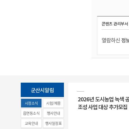
콘텐츠 관리부서
열람하신
정보
군산시알림
2026년 도시농업 녹색 
시정소식
시험/채용
조성 사업 대상 추가모집
(municipal
읍면동소식
행사안내
news)
교육안내
행사일정표