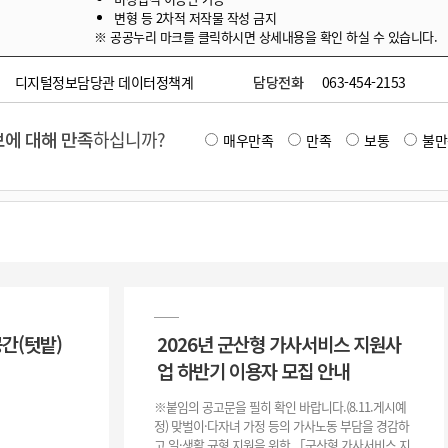
변형 등 2차적 저작물 작성 금지
※ 공공누리 마크를 클릭하시면 상세내용을 확인 하실 수 있습니다.
디지털정보담당관 데이터정책계
담당전화
063-454-2153
에 대해 만족
하십니까?
매우만족
만족
보통
불만
공간(텃밭)
2026년 군산형 가사서비스 지원사
업 하반기 이용자 모집 안내
※붙임의 공고문을 필히 확인 바랍니다.(8.11.게시예
정) 맞벌이·다자녀 가정 등의 가사노동 부담을 경감하
고 일·생활 균형 지원을 위한 「군산형 가사서비스 지