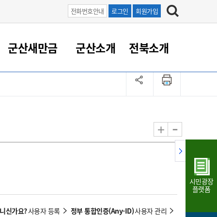
전화번호안내
로그인
회원가입
군산새만금
군산소개
전북소개
정 대응
족관계
부서/업무
RE100의 중심 새만금
도시/공원/주택
산업인프라
정책실명제
토지/건축
읍면동 안내
군산새만금 홍보 영상
조직운영6대지표
농업/축산업
도시재생
지방세
족관계
도시계획/지구단위계획
군산국가산업단지
정책실명제 안내
지방세
도시재생사업
민선8기 농업비전/발전방
공무원 정원
향
-
+
공원녹지
군산2국가산업단지
국민신청실명제안내
지방세환급금신청
도시재생(현장)지원센터
과장급이상 상위직 비율
농산물 유통
식
주택
새만금산업단지
정책실명제 중점관리 대상
지방세 상담챗봇
도시재생시설 현황
공무원 1인당 주민수
가축방역
자료실
자유무역지역
도시재생 공지/행사
현장공무원 비율
동물복지
지방산업단지
재정규모대비 인건비운영
시민광장
농공단지
실국본부수
플랫폼
림 서비
산업단지 지도
내고장 알리미
아니신가요?
정부 통합인증(Any-ID)
사용자 등록
사용자 관리
구
항만/여객/공항/철도/컨벤