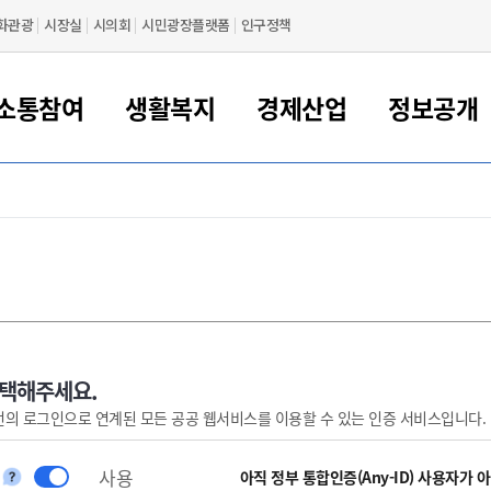
화관광
시장실
시의회
시민광장플랫폼
인구정책
소통참여
생활복지
경제산업
정보공개
새만금 해양거점도시 군산
정보공개 목록/청구
시민참여서비스
여권 민원
기업지원
교육
군산시 소개
군산시 관할권 주요논리
각종 신고/민원
사전정보공표
일자리/창업
차량 민원
상하수도
시청안내
새만금 관할구역 결
주민등록/인감/가
교통안내
기업목록
인사운영
SNS소식
여권발급안내
시민광장플랫폼
교육지원
투자기업 인센티브
정보공개 목록/청구
군산 현황
차량등록사업소 안내
하수도 계획
군산시 명장
사전정보공표
청사종합안내
주민등록/인감/가
시내버스
일반기업 목록
2022년도 통계
조직도
여권 서식
시장에게 바란다
평생교육
기업지원정책
군산의 역사
차량 신규/이전 등록
상수도시설
구인구직
수시공표
전화번호안내
각종서식
택시
사회적경제기업
2023년도 통계
업무
나의민원
학자금대출이자지원
경제 공지/서식
수상현황
저당권 설정/말소 등록
수질검사
청년뜰(청년센터/창업센터)
부서별 팩스번호
시외버스/고속버스
공장 검색
2024년도 통계
부서소
나도한마디
우리아이 꿈탐험 지원사업
기업애로해소SOS
자연지리특성
등록원부 열람/발급
상수도/하수도 요금
시청 오시는 길
철도/항공
2025년도 통계
부서별 
군산시사회적경제지원센터
칭찬합시다
시민정보화교육
강소연구개발특구
행정구역/행정지도
자동차 등록 서식
요금조회납부시스템
여객선
선택해주세요.
번의 로그인으로 연계된 모든 공공 웹서비스를 이용할 수 있는 인증 서비스입니다.
설문조사
부모학교예약시스템
자매결연/국제협력 도시
자동차 과태료 조회 및 납부
공공하수처리시설
교통 관련사이트
일자리 지원사업
자원봉사참여
군산어린이시청
군산의 상징
자동차 정기(종합)검사 기
주정차단속 문자알
일자리지원센터
사용
간조회 및 검사예약
스
아직 정부 통합인증(Any-ID) 사용자가 
전자민원창
적극행정
디지털배움터