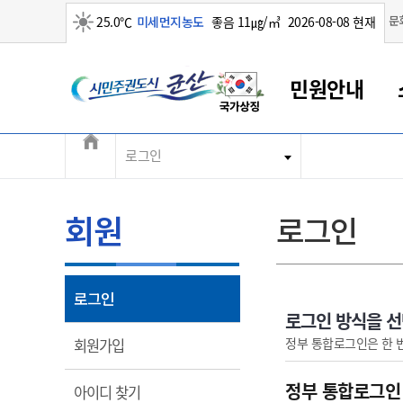
맑음
문
25.0℃
미세먼지농도
좋음 11㎍/㎥
2026-08-08 현재
시민주권도시 군산
민원안내
전체메뉴
로그인
군산새만금
민원안내
소통참여
생활복지
경제산업
정보공개
군산소개
전북소개
군산에서 시작되는 새만금
전북특별자치도 소개
군산사랑상품권
민원창구안내
정보공개제도
복지/보건
시정알림
군산시 비전
민원이용안내
시정소식
인구정책
상품권 안내
제도안내
전북특별자치도란?
회원
로그인
민원수수료
시험/채용
통합돌봄
상품권 공지사항
비공개대상정보
전북특별자치도 용어 Q&A
종합민원창구
보도자료
주민복지
상품권 Q&A
불복구제절차
자료실
아름다운 배려창구
행사안내
아동/청소년
상품권 이용규약
수수료
열림
로그인
홍보영상 게시판
토지정보민원창구
행사일정표
여성/가족
판매대행점 조회
정보공개서식
로그인 방식을 
대표전화
대표전화
대표전화
대표전화
대표전화
대표전화
대표전화
대표전화
063-454-4000
063-454-4000
063-454-4000
063-454-4000
063-454-4000
063-454-4000
063-454-4000
063-454-4000
열림
정부 통합로그인은 한 
회원가입
무인민원발급기
교육안내
노인복지
지류상품권 재고조회
보건소식
장애인복지
부서 및 담당자 연락처
부서 및 담당자 연락처
부서 및 담당자 연락처
부서 및 담당자 연락처
부서 및 담당자 연락처
부서 및 담당자 연락처
부서 및 담당자 연락처
부서 및 담당자 연락처
정부 통합로그인
열림
아이디 찾기
고시공고
사회서비스(바우처)