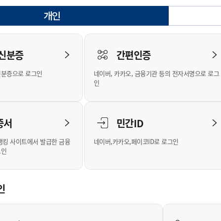
안내
위원회 현황
공공데이터 개방
업무추진비공
군산시 무상교통
공부의 명수
개인
정부24
선택됨
위원회 명단공개
공공데이터 개방
예산/재정
법률정보
국민신문고
건설
부동산
에너지
로그인
환경
청소
위생
위원회 회의록 공개
공공데이터 수요조사
민원편람/서식
한눈에 서비스
전자가족관계등록
예산안내
조례규칙 입법예고
경제동향
도로/가로등
부동산 정보
태양광
 신분증
간편인증
인터넷등기소
환경선언문
청소정보
공중위생
재정공시
조례규칙 입법예고(구)
물가정보
자전거
주소/건축/지적/지리정보
가스/석유
신분증으로 로그인
네이버, 카카오, 금융기관 등의 전자서명으로 로그
국세청홈택스
환경기본정보
대형폐기물 배출신고
위생용품 제조업
결산보고서
법률정보 관련사이트
사회조사
조상땅찾기
인
위택스
화학물질 관리지도
공모사업
생활쓰레기 처리요령
식품위생
중기지방재정계획
사업체조
부동산통합민원
미세먼지 대응
음식물쓰레기 처리요령
문화 콘텐츠업
투자심사
통계연보
증서
민간ID
공공데이터포털
환경영향평가
폐기물 처리시설 현황
예산낭비신고
청년통계
체육
새올전자민원창구
석면해체 건축물정보
보조금 부정수급 신고
주민등록
뱅킹 사이트에서 발급한 금융
네이버,카카오,페이코ID로 로그인
그인
체육시설 안내
환경오염업소 공개
공유재산
체류외국
군산시체육회
환경 관련사이트
재정용어사전
생활체육 공지
인
군산시 고향사랑기부제
고향사랑기부제 소개
군산상품