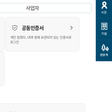
개
재정정보 공개
공공저작물
션
사업자
시민
통계정보
행정규제개혁
소상공인 지원
민방위/재난안전
시스템
행정규제개혁안내
고유가 피해지원금
공동인증서
민방위
규제신문고
군산사랑배달 배달의명수
기업
개인 컴퓨터, USB 등에 보관되어 있는 인증서로
재난안전
규제입증요청
카드수수료 지원
로그인
풍수해보험
사
규제정보포털
소상공인지원
재해예방
관광객
관련기관 안내
군산시착한가격업소
시민대상보험
통계
영조물 배상보험
인 현황
군산시민 안전보험
군산시민 자전거보험
군산 상품
농업인안전보험 농가부담
 가이드북
금 지원사업