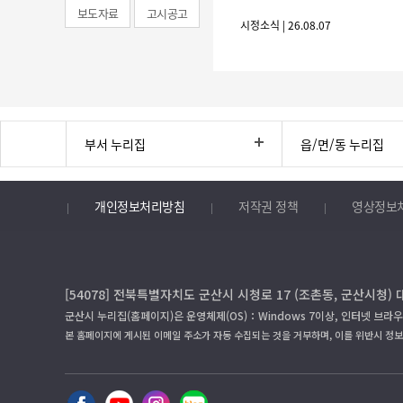
보도자료
고시공고
시정소식 | 26.08.07
부서 누리집
읍/면/동 누리집
개인정보처리방침
저작권 정책
영상정보
[54078] 전북특별자치도 군산시 시청로 17 (조촌동, 군산시청) 
군산시 누리집(홈페이지)은 운영체제(OS)：Windows 7이상, 인터넷 브라우
본 홈페이지에 게시된 이메일 주소가 자동 수집되는 것을 거부하며, 이를 위반시 정