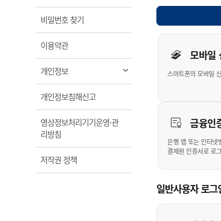
계약정보공개
전화번호안내
전화번호안내
전화번호안내
전화번호안내
전화번호안내
전화번호안내
전화번호안내
전화번호안내
군산시보
장사정보
열림
비밀번호 찾기
입찰/계약정보
읍면동소식
주민복지 안내서
주요시책
수산업
찾아오시는길
찾아오시는길
찾아오시는길
찾아오시는길
찾아오시는길
찾아오시는길
찾아오시는길
찾아오시는길
개인사용자 
용역과제
민원편의제도
열림
웹진 열린군산
이용약관
시정계획
어업현황
모바일
타기관소식
민원 1회방문 처리제
주요업무
수산물 안전정보
열림
개인정보
스마트폰의 모바일 
어디서나 민원처리제
시정백서
군산수산물 소비촉진행사
상품권 구매 사용 및 관리
사전심사 청구제도
열림
개인정보침해신고
군산 특화 수산물
민원인 후견인제
금융인
영상정보처리기기운영·관
복합민원 상담예약제
열림
리방침
폐업신고 원스톱서비스
은행 앱 또는 인터넷
결제원 인증서로 로
납세자 보호관제도
열림
저작권 정책
『안심상속』 원스톱 서비
스
일반사용자 로그