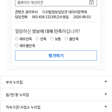
홈페이지 개선의견
콘텐츠 관리부서
디지털정보담당관 데이터정책계
담당전화
063-454-2153
최근수정일
2026-08-03
열람하신
정보에 대해 만족
하십니까?
매우만족
만족
보통
불만족
매우불만족
부서 누리집
읍/면/동 누리집
직속기관/사업소 누리집