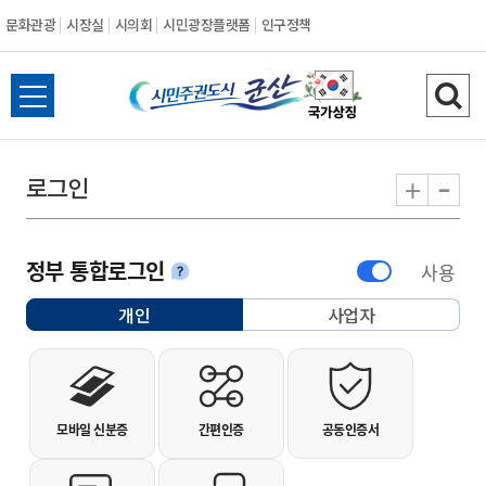
문화관광
시장실
시의회
시민광장플랫폼
인구정책
시민주권도시 군
전체메뉴 열기
검색
-
+
로그인
정부 통합로그인
사용
안내
개인
사업자
선택됨
개인사용자 로그인
모바일 신분증
간편인증
공동인증서