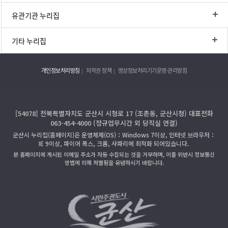
유관기관 누리집
기타 누리집
개인정보처리방침
저작권 정책
영상정보처리기기운영·관리방침
[54078] 전북특별자치도 군산시 시청로 17 (조촌동, 군산시청) 대표전화
063-454-4000 (정규업무시간 외 당직실 연결)
군산시 누리집(홈페이지)은 운영체제(OS)：Windows 7이상, 인터넷 브라우저：
IE 9이상, 파이어 폭스, 크롬, 사파리에 최적화 되어있습니다.
본 홈페이지에 게시된 이메일 주소가 자동 수집되는 것을 거부하며, 이를 위반시 정보통신
망법에 의해 처벌됨을 유념하시기 바랍니다.