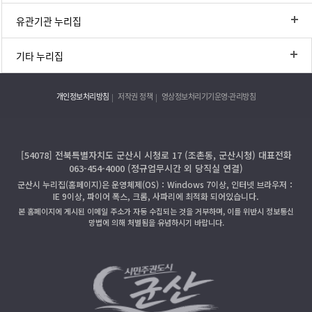
유관기관 누리집
기타 누리집
개인정보처리방침
저작권 정책
영상정보처리기기운영·관리방침
[54078] 전북특별자치도 군산시 시청로 17 (조촌동, 군산시청) 대표전화
063-454-4000 (정규업무시간 외 당직실 연결)
군산시 누리집(홈페이지)은 운영체제(OS)：Windows 7이상, 인터넷 브라우저：
IE 9이상, 파이어 폭스, 크롬, 사파리에 최적화 되어있습니다.
본 홈페이지에 게시된 이메일 주소가 자동 수집되는 것을 거부하며, 이를 위반시 정보통신
망법에 의해 처벌됨을 유념하시기 바랍니다.