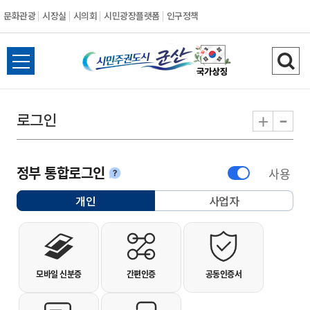
문화관광
시장실
시의회
시민광장플랫폼
인구정책
시민주권도시 군
전체메뉴 열기
검색
-
+
로그인
정부 통합로그인
사용
안내
개인
사업자
선택됨
개인사용자 로그인
모바일 신분증
간편인증
공동인증서