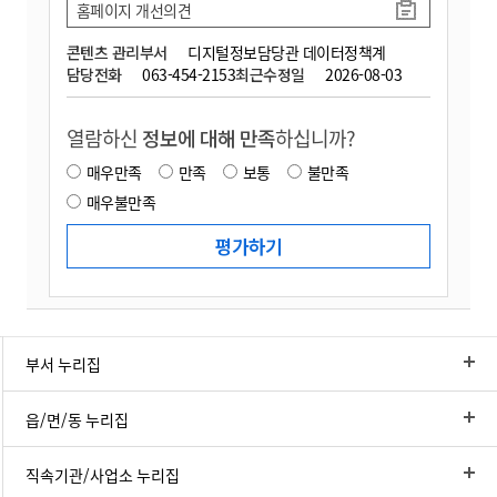
홈페이지 개선의견
콘텐츠 관리부서
디지털정보담당관 데이터정책계
담당전화
063-454-2153
최근수정일
2026-08-03
열람하신
정보에 대해 만족
하십니까?
매우만족
만족
보통
불만족
매우불만족
부서 누리집
읍/면/동 누리집
직속기관/사업소 누리집