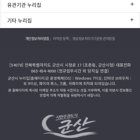
유관기관 누리집
기타 누리집
개인정보처리방침
저작권 정책
영상정보처리기기운영·관리방침
[54078] 전북특별자치도 군산시 시청로 17 (조촌동, 군산시청) 대표전화
063-454-4000 (정규업무시간 외 당직실 연결)
군산시 누리집(홈페이지)은 운영체제(OS)：Windows 7이상, 인터넷 브라우저：
IE 9이상, 파이어 폭스, 크롬, 사파리에 최적화 되어있습니다.
본 홈페이지에 게시된 이메일 주소가 자동 수집되는 것을 거부하며, 이를 위반시 정보통신
망법에 의해 처벌됨을 유념하시기 바랍니다.