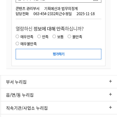
콘텐츠 관리부서
기획예산과 법무의정계
담당전화
063-454-2332
최근수정일
2025-11-18
열람하신
정보에 대해 만족
하십니까?
매우만족
만족
보통
불만족
매우불만족
부서 누리집
읍/면/동 누리집
직속기관/사업소 누리집