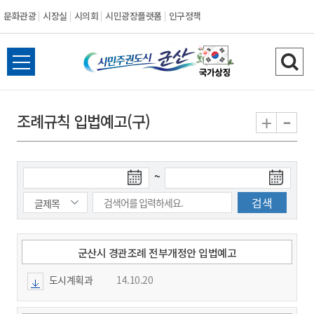
문화관광
시장실
시의회
시민광장플랫폼
인구정책
시
전
검
민
체
색
메
하
-
+
조례규칙 입법예고(구)
주
뉴
기
열
권
기
검
검
~
도
색
색
시
종
시
작
료
일
일
군
군산시 경관조례 전부개정안 입법예고
도시계획과
14.10.20
산