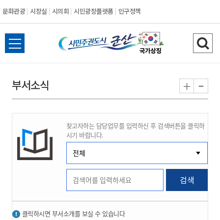
문화관광
시장실
시의회
시민광장플랫폼
인구정책
시
전
검
민
체
색
메
하
-
+
부서소식
주
뉴
기
열
권
기
찾고자하는 담당업무를 입력하신 후 검색버튼을 클릭하
도
시기 바랍니다.
시
군
검색
산
클릭하시면 부서소개를 보실 수 있습니다