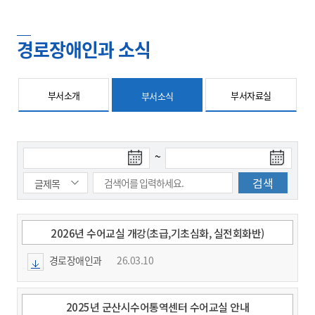
경로장애인과 소식
부서소개
부서자료실
부서소식
검
검
~
색
색
시
종
작
료
일
일
2026년 수어교실 개강(초급,기초심화, 실전회화반)
경로장애인과
26.03.10
2025년 군산시수어통역센터 수어교실 안내