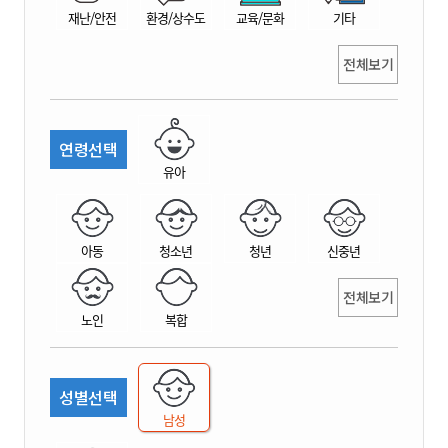
재난/안전
환경/상수도
교육/문화
기타
전체보기
연령선택
유아
아동
청소년
청년
신중년
전체보기
노인
복합
성별선택
남성