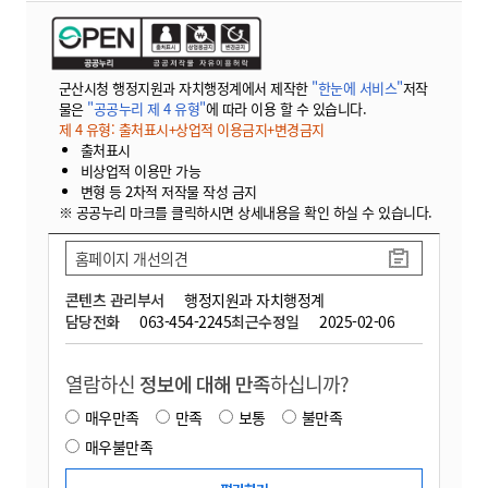
군산시청 행정지원과 자치행정계에서 제작한
"한눈에 서비스"
저작
물은
"공공누리 제 4 유형"
에 따라 이용 할 수 있습니다.
제 4 유형: 출처표시+상업적 이용금지+변경금지
출처표시
비상업적 이용만 가능
변형 등 2차적 저작물 작성 금지
※ 공공누리 마크를 클릭하시면 상세내용을 확인 하실 수 있습니다.
홈페이지 개선의견
콘텐츠 관리부서
행정지원과 자치행정계
담당전화
063-454-2245
최근수정일
2025-02-06
열람하신
정보에 대해 만족
하십니까?
매우만족
만족
보통
불만족
매우불만족