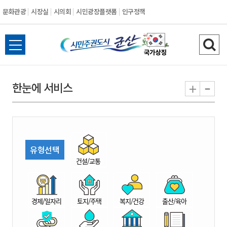
문화관광
시장실
시의회
시민광장플랫폼
인구정책
시
전
검
민
체
색
메
하
-
+
한눈에 서비스
주
뉴
기
열
권
기
도
유형선택
시
건설/교통
군
경제/일자리
토지/주택
복지/건강
출산/육아
산