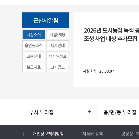
군산시알림
2026년 도시농업 녹색 
시정소식
시험/채용
조성 사업 대상 추가모집
(municipal
읍면동소식
행사안내
news)
교육안내
행사일정표
보도자료
고시공고
시정소식 | 26.08.07
부서 누리집
읍/면/동 누리집
개인정보처리방침
저작권 정책
영상정보