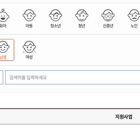
위원회 현황
공공데이터 개방
업무추진비공
군산시 무상교통
공부의 명수
정부24
위원회 명단공개
공공데이터 개방
예산/재정
법률정보
국민신문고
건설
부동산
에너지
유아
아동
청소년
청년
신중년
노인
환경
청소
위생
위원회 회의록 공개
공공데이터 수요조사
민원편람/서식
한눈에 서비스
전자가족관계등록
예산안내
조례규칙 입법예고
경제동향
도로/가로등
부동산 정보
태양광
환경선언문
청소정보
공중위생
재정공시
조례규칙 입법예고(구)
물가정보
자전거
주소/건축/지적/지리정보
가스/석유
인터넷등기소
환경기본정보
대형폐기물 배출신고
위생용품 제조업
결산보고서
법률정보 관련사이트
사회조사
조상땅찾기
국세청홈택스
남성
여성
화학물질 관리지도
공모사업
생활쓰레기 처리요령
식품위생
중기지방재정계획
사업체조
위택스
미세먼지 대응
음식물쓰레기 처리요령
문화 콘텐츠업
투자심사
통계연보
부동산통합민원
환경영향평가
폐기물 처리시설 현황
예산낭비신고
청년통계
체육
공공데이터포털
석면해체 건축물정보
보조금 부정수급 신고
주민등록
새올전자민원창구
체육시설 안내
환경오염업소 공개
공유재산
체류외국
군산시체육회
환경 관련사이트
재정용어사전
생활체육 공지
지원사업
군산시 고향사랑기부제
고향사랑기부제 소개
군산상품