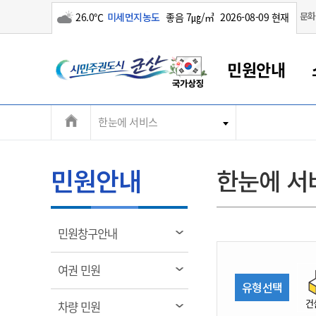
구름많음
문화
26.0℃
미세먼지농도
좋음 7㎍/㎥
2026-08-09 현재
시
민원안내
민
전
한눈에 서비스
군산새만금
민원안내
소통참여
생활복지
경제산업
정보공개
군산소개
전북소개
주
군산에서 시작되는 새만금
전북특별자치도 소개
군산사랑상품권
민원창구안내
정보공개제도
복지/보건
시정알림
군산시 비전
체
권
민원이용안내
시정소식
인구정책
상품권 안내
제도안내
전북특별자치도란?
메
민원안내
한눈에 서
민원수수료
시험/채용
통합돌봄
상품권 공지사항
비공개대상정보
전북특별자치도 용어 Q&A
뉴
도
종합민원창구
보도자료
주민복지
상품권 Q&A
불복구제절차
자료실
시
아름다운 배려창구
행사안내
아동/청소년
상품권 이용규약
수수료
열
민원창구안내
홍보영상 게시판
토지정보민원창구
행사일정표
여성/가족
판매대행점 조회
정보공개서식
림
군
대표전화
대표전화
대표전화
대표전화
대표전화
대표전화
대표전화
대표전화
063-454-4000
063-454-4000
063-454-4000
063-454-4000
063-454-4000
063-454-4000
063-454-4000
063-454-4000
열
여권 민원
무인민원발급기
교육안내
노인복지
지류상품권 재고조회
림
유형선택
산
보건소식
장애인복지
부서 및 담당자 연락처
부서 및 담당자 연락처
부서 및 담당자 연락처
부서 및 담당자 연락처
부서 및 담당자 연락처
부서 및 담당자 연락처
부서 및 담당자 연락처
부서 및 담당자 연락처
건
열
차량 민원
고시공고
사회서비스(바우처)