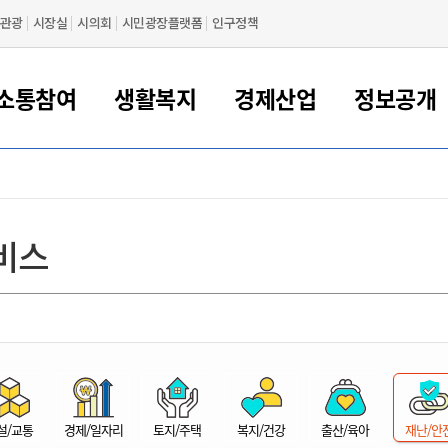
관광
시장실
시의회
시민광장플랫폼
인구정책
소통참여
생활복지
경제산업
정보공개
새만금 해양거점도시 군산
정보공개 목록/청구
시민참여서비스
여권 민원
기업지원
교육
군산시 소개
군산시 관할권 주요논리
각종 신고/민원
사전정보공표
일자리/창업
차량 민원
상하수도
시청안내
새만금 관할구역 결
주민등록/인감/가
교통안내
기업목록
인사운영
SNS소식
여권발급안내
시민광장플랫폼
교육지원
투자기업 인센티브
정보공개 목록/청구
군산 현황
차량등록사업소 안내
하수도 계획
군산시 명장
사전정보공표
청사종합안내
주민등록/인감/가
시내버스
일반기업 목록
2022년도 통계
조직도
비스
여권 서식
시장에게 바란다
평생교육
기업지원정책
군산의 역사
차량 신규/이전 등록
상수도시설
구인구직
수시공표
전화번호안내
각종서식
택시
사회적경제기업
2023년도 통계
업무
나의민원
학자금대출이자지원
경제 공지/서식
수상현황
저당권 설정/말소 등록
수질검사
청년뜰(청년센터/창업센터)
부서별 팩스번호
시외버스/고속버스
공장 검색
2024년도 통계
부서소
나도한마디
우리아이 꿈탐험 지원사업
기업애로해소SOS
자연지리특성
등록원부 열람/발급
상수도/하수도 요금
시청 오시는 길
철도/항공
2025년도 통계
부서별 
군산시사회적경제지원센터
칭찬합시다
시민정보화교육
강소연구개발특구
행정구역/행정지도
자동차 등록 서식
요금조회납부시스템
여객선
설문조사
부모학교예약시스템
자매결연/국제협력 도시
자동차 과태료 조회 및 납부
공공하수처리시설
교통 관련사이트
일자리 지원사업
자원봉사참여
군산어린이시청
군산의 상징
자동차 정기(종합)검사 기
주정차단속 문자알
일자리지원센터
설/교통
경제/일자리
토지/주택
복지/건강
출산/육아
재난/안
간조회 및 검사예약
스
전자민원창
적극행정
디지털배움터