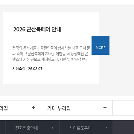
2026 군산북페어 안내
전국의 독서가들과 출판인들이 함께하는 대표 도서 문
MORE
화 축제 「군산북페어 2026」이한층 더 풍성해진 콘
텐츠와 커진 규모로 개최되오니, 시민 및 방문객 여러
분의 많은 관심과 참여 바랍니다.□ 행사 개요행사 기
시정소식 | 26.08.07
간: 2026. 8. 28.
리집
기타 누리집
전화번호안내
사이트도우미