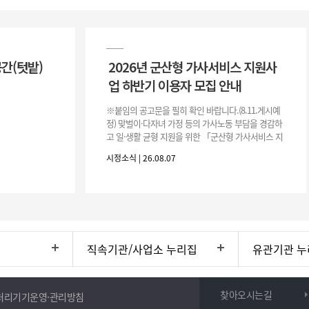
공간(텃밭)
2026년 군산형 가사서비스 지원사
업 하반기 이용자 모집 안내
※붙임의 공고문을 필히 확인 바랍니다.(8.11.게시예
정) 맞벌이·다자녀 가정 등의 가사노동 부담을 경감하
고 일·생활 균형 지원을 위한 「군산형 가사서비스 지
원사업」하반기 이용자를 다음과 같이 추가 모집하오
시정소식 | 26.08.07
니 많은 참여 바랍니다. 1
직속기관/사업소 누리집
유관기관 누
찾아오시는길
처리기기운영·관리방침