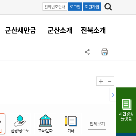
전화번호안내
로그인
회원가입
군산새만금
군산소개
전북소개
정 대응
족관계
부서/업무
RE100의 중심 새만금
도시/공원/주택
산업인프라
정책실명제
토지/건축
읍면동 안내
군산새만금 홍보 영상
조직운영6대지표
농업/축산업
도시재생
지방세
족관계
도시계획/지구단위계획
군산국가산업단지
정책실명제 안내
지방세
도시재생사업
민선8기 농업비전/발전방
공무원 정원
향
-
+
공원녹지
군산2국가산업단지
국민신청실명제안내
지방세환급금신청
도시재생(현장)지원센터
과장급이상 상위직 비율
농산물 유통
식
주택
새만금산업단지
정책실명제 중점관리 대상
지방세 상담챗봇
도시재생시설 현황
공무원 1인당 주민수
가축방역
자료실
자유무역지역
도시재생 공지/행사
현장공무원 비율
동물복지
지방산업단지
재정규모대비 인건비운영
시민광장
농공단지
실국본부수
플랫폼
전체보기
림 서비
산업단지 지도
내고장 알리미
전
환경/상수도
교육/문화
기타
구
항만/여객/공항/철도/컨벤