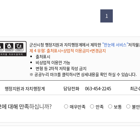
기부자 예우제
기부자 명예의 전당
1
기금사업
군산시 답례품
고향사랑기부제 소식
군산시청 행정지원과 자치행정계에서 제작한
"한눈에 서비스"
저작물
제 4 유형: 출처표시+상업적 이용금지+변경금지
출처표시
비상업적 이용만 가능
변형 등 2차적 저작물 작성 금지
※ 공공누리 마크를 클릭하시면 상세내용을 확인 하실 수 있습니다.
행정지원과 자치행정계
담당전화
063-454-2245
최근
에 대해 만족
하십니까?
매우만족
만족
보통
불만