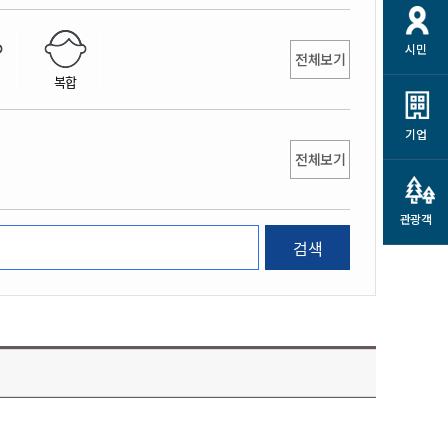
개
재정정보 공개
공공저작물
션
시민
통계정보
행정규제개혁
전체보기
소상공인 지원
복합
민방위/재난안전
시스템
행정규제개혁안내
고유가 피해지원금
민방위
규제신문고
군산사랑배달 배달의명수
기업
재난안전
전체보기
규제입증요청
카드수수료 지원
풍수해보험
사
규제정보포털
소상공인지원
재해예방
관광객
관련기관 안내
검색
군산시착한가격업소
시민대상보험
통계
영조물 배상보험
인 현황
군산시민 안전보험
군산시민 자전거보험
군산 상품
농업인안전보험 농가부담
 가이드북
금 지원사업