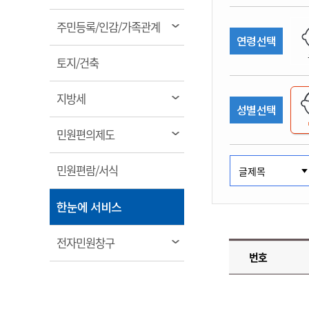
림
계약정보공개
전화번호안내
전화번호안내
전화번호안내
전화번호안내
전화번호안내
전화번호안내
전화번호안내
전화번호안내
군산시보
장사정보
열
주민등록/인감/가족관계
입찰/계약정보
연령선택
읍면동소식
주민복지 안내서
주요시책
림
수산업
찾아오시는길
찾아오시는길
찾아오시는길
찾아오시는길
찾아오시는길
찾아오시는길
찾아오시는길
찾아오시는길
용역과제
열
민원편의제도
토지/건축
웹진 열린군산
시정계획
어업현황
림
타기관소식
민원 1회방문 처리제
주요업무
수산물 안전정보
열
지방세
성별선택
어디서나 민원처리제
시정백서
림
군산수산물 소비촉진행사
상품권 구매 사용 및 관리
사전심사 청구제도
열
민원편의제도
군산 특화 수산물
림
민원인 후견인제
열
민원편람/서식
복합민원 상담예약제
림
폐업신고 원스톱서비스
열
한눈에 서비스
납세자 보호관제도
림
『안심상속』 원스톱 서비
열
전자민원창구
스
번호
림