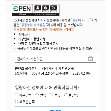
군산시청 행정지원과 자치행정계에서 제작한
"한눈에 서비스"
저작
물은
"공공누리 제 4 유형"
에 따라 이용 할 수 있습니다.
제 4 유형: 출처표시+상업적 이용금지+변경금지
출처표시
비상업적 이용만 가능
변형 등 2차적 저작물 작성 금지
※ 공공누리 마크를 클릭하시면 상세내용을 확인 하실 수 있습니다.
홈페이지 개선의견
콘텐츠 관리부서
행정지원과 자치행정계
담당전화
063-454-2245
최근수정일
2025-02-06
열람하신
정보에 대해 만족
하십니까?
매우만족
만족
보통
불만족
매우불만족