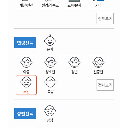
재난/안전
환경/상수도
교육/문화
기타
전체보기
연령선택
유아
아동
청소년
청년
신중년
전체보기
노인
복합
성별선택
남성