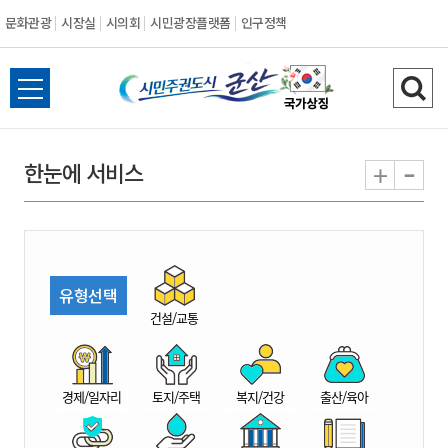
문화관광
시장실
시의회
시민광장플랫폼
인구정책
시
전
검
민
체
색
메
하
-
+
한눈에 서비스
주
뉴
기
열
권
기
도
유형선택
시
건설/교통
군
경제/일자리
토지/주택
복지/건강
출산/육아
산