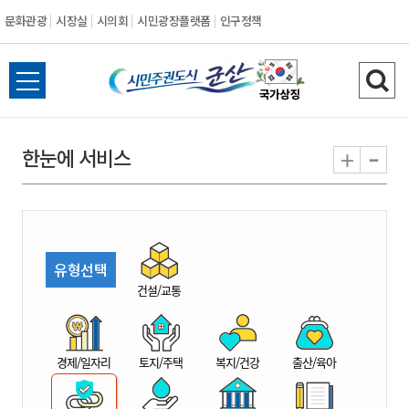
문화관광
시장실
시의회
시민광장플랫폼
인구정책
시
전
검
민
체
색
메
하
-
+
한눈에 서비스
주
뉴
기
열
권
기
도
유형선택
시
건설/교통
군
경제/일자리
토지/주택
복지/건강
출산/육아
산