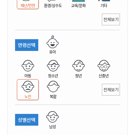
재난/안전
환경/상수도
교육/문화
기타
전체보기
연령선택
유아
아동
청소년
청년
신중년
전체보기
노인
복합
성별선택
남성