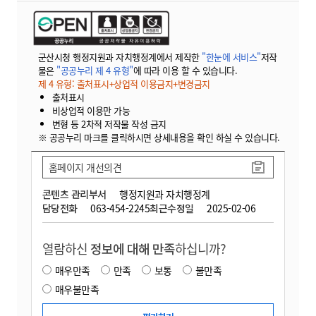
군산시청 행정지원과 자치행정계에서 제작한
"한눈에 서비스"
저작
물은
"공공누리 제 4 유형"
에 따라 이용 할 수 있습니다.
제 4 유형: 출처표시+상업적 이용금지+변경금지
출처표시
비상업적 이용만 가능
변형 등 2차적 저작물 작성 금지
※ 공공누리 마크를 클릭하시면 상세내용을 확인 하실 수 있습니다.
홈페이지 개선의견
콘텐츠 관리부서
행정지원과 자치행정계
담당전화
063-454-2245
최근수정일
2025-02-06
열람하신
정보에 대해 만족
하십니까?
매우만족
만족
보통
불만족
매우불만족