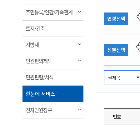
림
계약정보공개
전화번호안내
전화번호안내
전화번호안내
전화번호안내
전화번호안내
전화번호안내
전화번호안내
전화번호안내
군산시보
장사정보
열
주민등록/인감/가족관계
입찰/계약정보
연령선택
읍면동소식
주민복지 안내서
주요시책
림
수산업
찾아오시는길
찾아오시는길
찾아오시는길
찾아오시는길
찾아오시는길
찾아오시는길
찾아오시는길
찾아오시는길
용역과제
열
민원편의제도
토지/건축
웹진 열린군산
시정계획
어업현황
림
타기관소식
민원 1회방문 처리제
주요업무
수산물 안전정보
열
지방세
성별선택
어디서나 민원처리제
시정백서
림
군산수산물 소비촉진행사
상품권 구매 사용 및 관리
사전심사 청구제도
열
민원편의제도
군산 특화 수산물
림
민원인 후견인제
열
민원편람/서식
복합민원 상담예약제
림
폐업신고 원스톱서비스
열
한눈에 서비스
납세자 보호관제도
림
『안심상속』 원스톱 서비
열
전자민원창구
스
번호
림