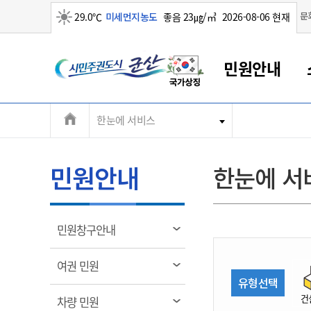
맑음
문
29.0℃
미세먼지농도
좋음 23㎍/㎥
2026-08-06 현재
시
민원안내
민
전
한눈에 서비스
군산새만금
민원안내
소통참여
생활복지
경제산업
정보공개
군산소개
전북소개
주
군산에서 시작되는 새만금
전북특별자치도 소개
군산사랑상품권
민원창구안내
정보공개제도
복지/보건
시정알림
군산시 비전
체
권
민원이용안내
시정소식
인구정책
상품권 안내
제도안내
전북특별자치도란?
메
민원안내
한눈에 서
민원수수료
시험/채용
통합돌봄
상품권 공지사항
비공개대상정보
전북특별자치도 용어 Q&A
뉴
도
종합민원창구
보도자료
주민복지
상품권 Q&A
불복구제절차
자료실
시
아름다운 배려창구
행사안내
아동/청소년
상품권 이용규약
수수료
열
민원창구안내
홍보영상 게시판
토지정보민원창구
행사일정표
여성/가족
판매대행점 조회
정보공개서식
림
군
대표전화
대표전화
대표전화
대표전화
대표전화
대표전화
대표전화
대표전화
063-454-4000
063-454-4000
063-454-4000
063-454-4000
063-454-4000
063-454-4000
063-454-4000
063-454-4000
열
여권 민원
무인민원발급기
교육안내
노인복지
지류상품권 재고조회
림
유형선택
산
보건소식
장애인복지
부서 및 담당자 연락처
부서 및 담당자 연락처
부서 및 담당자 연락처
부서 및 담당자 연락처
부서 및 담당자 연락처
부서 및 담당자 연락처
부서 및 담당자 연락처
부서 및 담당자 연락처
건
열
차량 민원
고시공고
사회서비스(바우처)