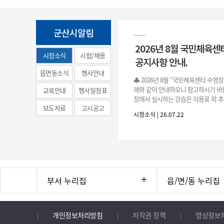
군산시알림
2026년 8월 국민체육센
시정소식
시험/채용
공지사항 안내.
(municipal
읍면동소식
행사안내
♣ 2026년 8월 “국민체육센터 수영
news)
래와 같이 안내하오니 참고하시기 바랍
교육안내
행사일정표
장에서 실시하는 강습은 이용료 외 추
보도자료
고시공고
료로 운영됩니다.》 1. 회원 가입 등록 기간
시정소식 | 26.07.22
3.(월)
부서 누리집
읍/면/동 누리집
개인정보처리방침
저작권 정책
영상정보