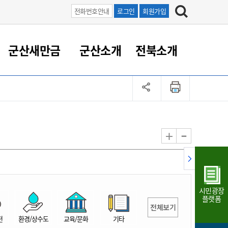
전화번호안내
로그인
회원가입
군산새만금
군산소개
전북소개
정 대응
족관계
부서/업무
RE100의 중심 새만금
도시/공원/주택
산업인프라
정책실명제
토지/건축
읍면동 안내
군산새만금 홍보 영상
조직운영6대지표
농업/축산업
도시재생
지방세
족관계
도시계획/지구단위계획
군산국가산업단지
정책실명제 안내
지방세
도시재생사업
민선8기 농업비전/발전방
공무원 정원
향
-
+
공원녹지
군산2국가산업단지
국민신청실명제안내
지방세환급금신청
도시재생(현장)지원센터
과장급이상 상위직 비율
농산물 유통
식
주택
새만금산업단지
정책실명제 중점관리 대상
지방세 상담챗봇
도시재생시설 현황
공무원 1인당 주민수
가축방역
자료실
자유무역지역
도시재생 공지/행사
현장공무원 비율
동물복지
지방산업단지
재정규모대비 인건비운영
시민광장
농공단지
실국본부수
플랫폼
전체보기
림 서비
산업단지 지도
내고장 알리미
전
환경/상수도
교육/문화
기타
구
항만/여객/공항/철도/컨벤