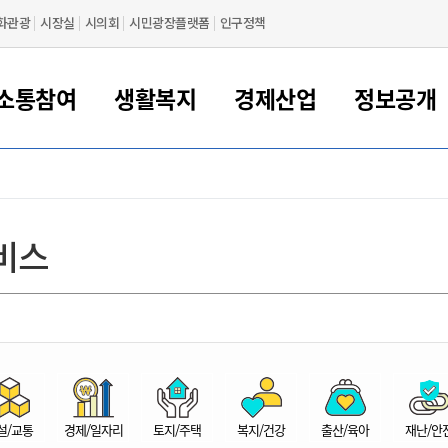
화관광
시장실
시의회
시민광장플랫폼
인구정책
소통참여
생활복지
경제산업
정보공개
새만금 해양거점도시 군산
정보공개 목록/청구
시민참여서비스
여권 민원
기업지원
교육
군산시 소개
군산시 관할권 주요논리
각종 신고/민원
사전정보공표
일자리/창업
차량 민원
상하수도
시청안내
새만금 관할구역 결
주민등록/인감/가
교통안내
기업목록
인사운영
SNS소식
여권발급안내
시민광장플랫폼
교육지원
투자기업 인센티브
정보공개 목록/청구
군산 현황
차량등록사업소 안내
하수도 계획
군산시 명장
사전정보공표
청사종합안내
주민등록/인감/가
시내버스
일반기업 목록
2022년도 통계
조직도
비스
여권 서식
시장에게 바란다
평생교육
기업지원정책
군산의 역사
차량 신규/이전 등록
상수도시설
구인구직
수시공표
전화번호안내
각종서식
택시
사회적경제기업
2023년도 통계
업무
나의민원
학자금대출이자지원
경제 공지/서식
수상현황
저당권 설정/말소 등록
수질검사
청년뜰(청년센터/창업센터)
부서별 팩스번호
시외버스/고속버스
공장 검색
2024년도 통계
부서소
나도한마디
우리아이 꿈탐험 지원사업
기업애로해소SOS
자연지리특성
등록원부 열람/발급
상수도/하수도 요금
시청 오시는 길
철도/항공
2025년도 통계
부서별 
군산시사회적경제지원센터
칭찬합시다
시민정보화교육
강소연구개발특구
행정구역/행정지도
자동차 등록 서식
요금조회납부시스템
여객선
설문조사
부모학교예약시스템
자매결연/국제협력 도시
자동차 과태료 조회 및 납부
공공하수처리시설
교통 관련사이트
일자리 지원사업
자원봉사참여
군산어린이시청
군산의 상징
자동차 정기(종합)검사 기
주정차단속 문자알
일자리지원센터
설/교통
경제/일자리
토지/주택
복지/건강
출산/육아
재난/안
간조회 및 검사예약
스
전자민원창
적극행정
디지털배움터