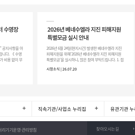
터 수영장
2026년 베네수엘라 지진 피해지원
특별모금 실시 안내
장” 공지사항을 아
2026년 6월 24일(현지시간) 발생한 베네수엘라 지진
니다. 《 수영
피해지원을 위해‘2026년 베네수엘라 지진 피해지원
가 비용 없이 무
특별모금’을 실시하니, 많은 참여 부탁드립니다. 1. 접
 : 2026. 8.
수 처 : 전북 사회복지공동모금회 2. 모집기간 : 2026.
시정소식 | 26.07.20
6.
직속기관/사업소 누리집
유관기관 누
찾아오시는길
처리기기운영·관리방침