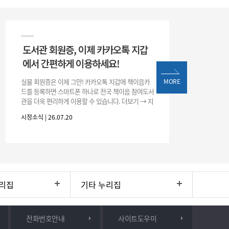
도서관 회원증, 이제 카카오톡 지갑
에서 간편하게 이용하세요!
실물 회원증은 이제 그만! 카카오톡 지갑에 책이음카
MORE
드를 등록하면 스마트폰 하나로 전국 책이음 참여도서
관을 더욱 편리하게 이용할 수 있습니다. 더보기 → 지
갑 → +발급 → 책이음카드 지금 바로 등록하고 쉽고
시정소식 | 26.07.20
간편한 도서관 서비스를 만
리집
기타 누리집
전화번호안내
사이트도우미