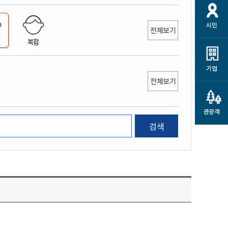
개
재정정보 공개
공공저작물
션
시민
통계정보
행정규제개혁
전체보기
소상공인 지원
복합
민방위/재난안전
시스템
행정규제개혁안내
고유가 피해지원금
민방위
규제신문고
군산사랑배달 배달의명수
기업
재난안전
전체보기
규제입증요청
카드수수료 지원
풍수해보험
사
규제정보포털
소상공인지원
재해예방
관광객
관련기관 안내
검색
군산시착한가격업소
시민대상보험
통계
영조물 배상보험
인 현황
군산시민 안전보험
군산시민 자전거보험
군산 상품
농업인안전보험 농가부담
 가이드북
금 지원사업