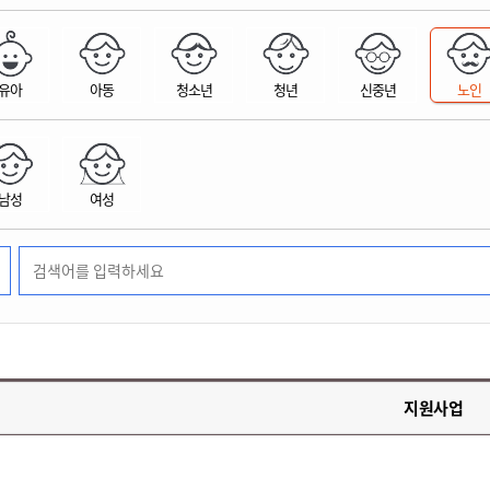
위원회 현황
공공데이터 개방
업무추진비공
군산시 무상교통
공부의 명수
정부24
위원회 명단공개
공공데이터 개방
예산/재정
법률정보
국민신문고
건설
부동산
에너지
유아
아동
청소년
청년
신중년
노인
환경
청소
위생
위원회 회의록 공개
공공데이터 수요조사
민원편람/서식
한눈에 서비스
전자가족관계등록
예산안내
조례규칙 입법예고
경제동향
도로/가로등
부동산 정보
태양광
환경선언문
청소정보
공중위생
재정공시
조례규칙 입법예고(구)
물가정보
자전거
주소/건축/지적/지리정보
가스/석유
인터넷등기소
환경기본정보
대형폐기물 배출신고
위생용품 제조업
결산보고서
법률정보 관련사이트
사회조사
조상땅찾기
국세청홈택스
남성
여성
화학물질 관리지도
공모사업
생활쓰레기 처리요령
식품위생
중기지방재정계획
사업체조
위택스
미세먼지 대응
음식물쓰레기 처리요령
문화 콘텐츠업
투자심사
통계연보
부동산통합민원
환경영향평가
폐기물 처리시설 현황
예산낭비신고
청년통계
체육
공공데이터포털
석면해체 건축물정보
보조금 부정수급 신고
주민등록
새올전자민원창구
체육시설 안내
환경오염업소 공개
공유재산
체류외국
군산시체육회
환경 관련사이트
재정용어사전
생활체육 공지
지원사업
군산시 고향사랑기부제
고향사랑기부제 소개
군산상품