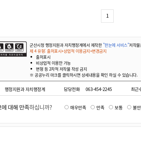
기부자 예우제
기부자 명예의 전당
1
기금사업
군산시 답례품
고향사랑기부제 소식
군산시청 행정지원과 자치행정계에서 제작한
"한눈에 서비스"
저작물
제 4 유형: 출처표시+상업적 이용금지+변경금지
출처표시
비상업적 이용만 가능
변형 등 2차적 저작물 작성 금지
※ 공공누리 마크를 클릭하시면 상세내용을 확인 하실 수 있습니다.
행정지원과 자치행정계
담당전화
063-454-2245
최근
에 대해 만족
하십니까?
매우만족
만족
보통
불만