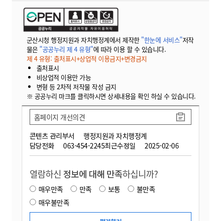
군산시청 행정지원과 자치행정계에서 제작한
"한눈에 서비스"
저작
물은
"공공누리 제 4 유형"
에 따라 이용 할 수 있습니다.
제 4 유형: 출처표시+상업적 이용금지+변경금지
출처표시
비상업적 이용만 가능
변형 등 2차적 저작물 작성 금지
※ 공공누리 마크를 클릭하시면 상세내용을 확인 하실 수 있습니다.
홈페이지 개선의견
콘텐츠 관리부서
행정지원과 자치행정계
담당전화
063-454-2245
최근수정일
2025-02-06
열람하신
정보에 대해 만족
하십니까?
매우만족
만족
보통
불만족
매우불만족