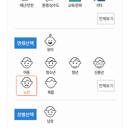
재난/안전
환경/상수도
교육/문화
기타
전체보기
연령선택
유아
아동
청소년
청년
신중년
전체보기
노인
복합
성별선택
남성