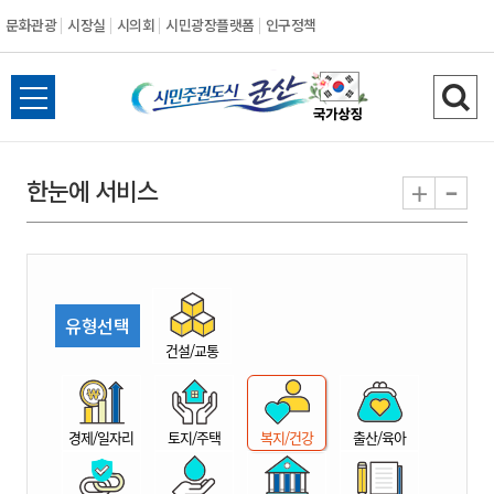
문화관광
시장실
시의회
시민광장플랫폼
인구정책
시
전
검
민
체
색
메
하
-
+
한눈에 서비스
주
뉴
기
열
권
기
도
유형선택
시
건설/교통
군
경제/일자리
토지/주택
복지/건강
출산/육아
산