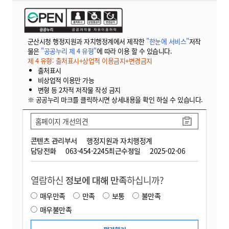
군산시청 행정지원과 자치행정계에서 제작한
"한눈에 서비스"
저작
물은
"공공누리 제 4 유형"
에 따라 이용 할 수 있습니다.
제 4 유형: 출처표시+상업적 이용금지+변경금지
출처표시
비상업적 이용만 가능
변형 등 2차적 저작물 작성 금지
※ 공공누리 마크를 클릭하시면 상세내용을 확인 하실 수 있습니다.
홈페이지 개선의견
콘텐츠 관리부서
행정지원과 자치행정계
담당전화
063-454-2245
최근수정일
2025-02-06
열람하신
정보에 대해 만족
하십니까?
매우만족
만족
보통
불만족
매우불만족