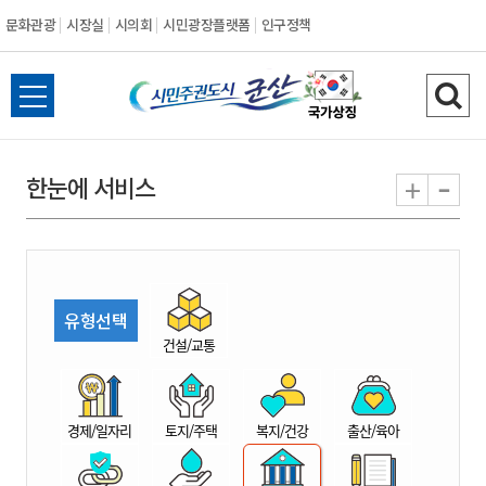
문화관광
시장실
시의회
시민광장플랫폼
인구정책
시
전
검
민
체
색
메
하
-
+
한눈에 서비스
주
뉴
기
열
권
기
도
유형선택
시
건설/교통
군
경제/일자리
토지/주택
복지/건강
출산/육아
산