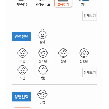
재난/안전
환경/상수도
교육/문화
기타
전체보기
연령선택
유아
아동
청소년
청년
신중년
전체보기
노인
복합
성별선택
남성