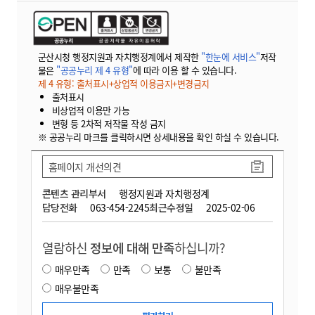
군산시청 행정지원과 자치행정계에서 제작한
"한눈에 서비스"
저작
물은
"공공누리 제 4 유형"
에 따라 이용 할 수 있습니다.
제 4 유형: 출처표시+상업적 이용금지+변경금지
출처표시
비상업적 이용만 가능
변형 등 2차적 저작물 작성 금지
※ 공공누리 마크를 클릭하시면 상세내용을 확인 하실 수 있습니다.
홈페이지 개선의견
콘텐츠 관리부서
행정지원과 자치행정계
담당전화
063-454-2245
최근수정일
2025-02-06
열람하신
정보에 대해 만족
하십니까?
매우만족
만족
보통
불만족
매우불만족