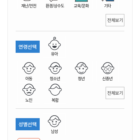
재난/안전
환경/상수도
교육/문화
기타
전체보기
연령선택
유아
아동
청소년
청년
신중년
전체보기
노인
복합
성별선택
남성