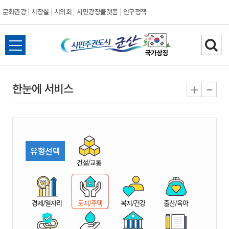
문화관광
시장실
시의회
시민광장플랫폼
인구정책
시
전
검
민
체
색
메
하
-
+
한눈에 서비스
주
뉴
기
열
권
기
도
유형선택
시
건설/교통
군
경제/일자리
토지/주택
복지/건강
출산/육아
산