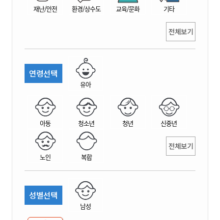
재난/안전
환경/상수도
교육/문화
기타
전체보기
연령선택
유아
아동
청소년
청년
신중년
전체보기
노인
복합
성별선택
남성