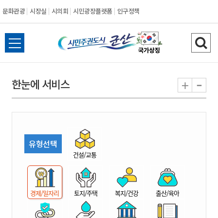
문화관광
시장실
시의회
시민광장플랫폼
인구정책
시
전
검
민
체
색
메
하
-
+
한눈에 서비스
주
뉴
기
열
권
기
도
유형선택
시
건설/교통
군
경제/일자리
토지/주택
복지/건강
출산/육아
산