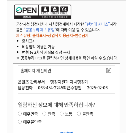
군산시청 행정지원과 자치행정계에서 제작한
"한눈에 서비스"
저작
물은
"공공누리 제 4 유형"
에 따라 이용 할 수 있습니다.
제 4 유형: 출처표시+상업적 이용금지+변경금지
출처표시
비상업적 이용만 가능
변형 등 2차적 저작물 작성 금지
※ 공공누리 마크를 클릭하시면 상세내용을 확인 하실 수 있습니다.
홈페이지 개선의견
콘텐츠 관리부서
행정지원과 자치행정계
담당전화
063-454-2245
최근수정일
2025-02-06
열람하신
정보에 대해 만족
하십니까?
매우만족
만족
보통
불만족
매우불만족