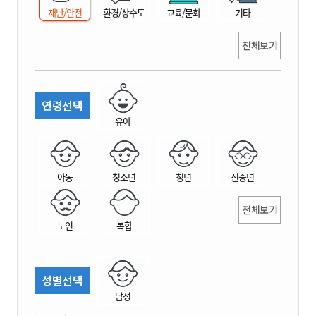
재난/안전
환경/상수도
교육/문화
기타
전체보기
연령선택
유아
아동
청소년
청년
신중년
전체보기
노인
복합
성별선택
남성