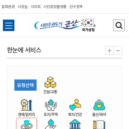
문화관광
시장실
시의회
시민광장플랫폼
인구정책
시
전
검
민
체
색
메
하
-
+
한눈에 서비스
주
뉴
기
열
권
기
도
유형선택
시
건설/교통
군
경제/일자리
토지/주택
복지/건강
출산/육아
산