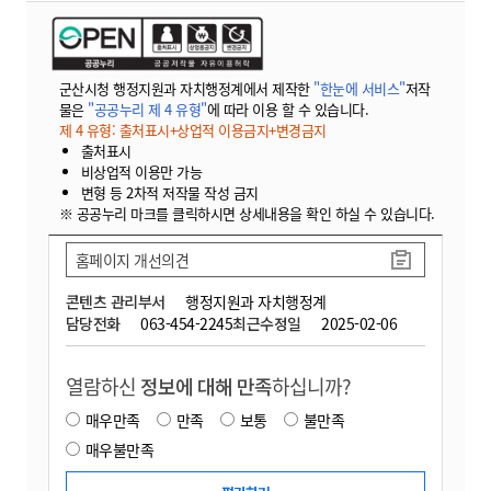
군산시청 행정지원과 자치행정계에서 제작한
"한눈에 서비스"
저작
물은
"공공누리 제 4 유형"
에 따라 이용 할 수 있습니다.
제 4 유형: 출처표시+상업적 이용금지+변경금지
출처표시
비상업적 이용만 가능
변형 등 2차적 저작물 작성 금지
※ 공공누리 마크를 클릭하시면 상세내용을 확인 하실 수 있습니다.
홈페이지 개선의견
콘텐츠 관리부서
행정지원과 자치행정계
담당전화
063-454-2245
최근수정일
2025-02-06
열람하신
정보에 대해 만족
하십니까?
매우만족
만족
보통
불만족
매우불만족