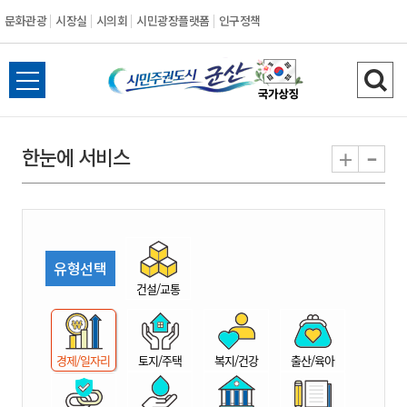
문화관광
시장실
시의회
시민광장플랫폼
인구정책
시
전
검
민
체
색
메
하
-
+
한눈에 서비스
주
뉴
기
열
권
기
도
유형선택
시
건설/교통
군
경제/일자리
토지/주택
복지/건강
출산/육아
산