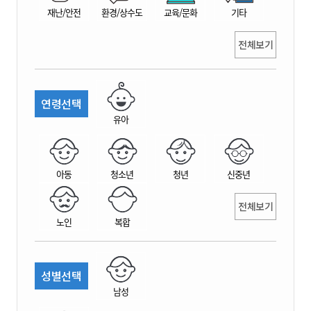
재난/안전
환경/상수도
교육/문화
기타
전체보기
연령선택
유아
아동
청소년
청년
신중년
전체보기
노인
복합
성별선택
남성