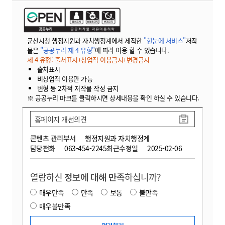
군산시청 행정지원과 자치행정계에서 제작한
"한눈에 서비스"
저작
물은
"공공누리 제 4 유형"
에 따라 이용 할 수 있습니다.
제 4 유형: 출처표시+상업적 이용금지+변경금지
출처표시
비상업적 이용만 가능
변형 등 2차적 저작물 작성 금지
※ 공공누리 마크를 클릭하시면 상세내용을 확인 하실 수 있습니다.
홈페이지 개선의견
콘텐츠 관리부서
행정지원과 자치행정계
담당전화
063-454-2245
최근수정일
2025-02-06
열람하신
정보에 대해 만족
하십니까?
매우만족
만족
보통
불만족
매우불만족