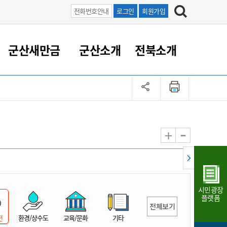
전화번호안내
로그인
회원가입
군산새만금
군산소개
전북소개
정 대응
족관계
부서/업무
RE100의 중심 새만금
도시/공원/주택
산업인프라
정책실명제
토지/건축
읍면동 안내
군산새만금 홍보 영상
조직운영6대지표
농업/축산업
도시재생
지방세
족관계
도시계획/지구단위계획
군산국가산업단지
정책실명제 안내
지방세
도시재생사업
민선8기 농업비전/발전방
공무원 정원
향
-
+
공원녹지
군산2국가산업단지
국민신청실명제안내
지방세환급금신청
도시재생(현장)지원센터
과장급이상 상위직 비율
농산물 유통
식
주택
새만금산업단지
정책실명제 중점관리 대상
지방세 상담챗봇
도시재생시설 현황
공무원 1인당 주민수
가축방역
자료실
자유무역지역
도시재생 공지/행사
현장공무원 비율
동물복지
지방산업단지
재정규모대비 인건비운영
시민광장
농공단지
실국본부수
플랫폼
전체보기
림 서비
산업단지 지도
내고장 알리미
전
환경/상수도
교육/문화
기타
구
항만/여객/공항/철도/컨벤