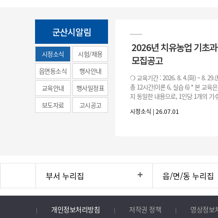
군산시알림
2026년 치유농업 기초
시정소식
시험/채용
모집공고
(municipal
읍면동소식
행사안내
❍ 교육기간 : 2026. 8. 4.(화) ~ 8. 29.
news)
총 12시간(이론 6, 실습 6) * 본 교육
교육안내
행사일정표
지 동일한 내용으로, 1인당 1개의 기수
보도자료
고시공고
기수별 교육 요일 및 시간
시정소식 | 26.07.01
부서 누리집
읍/면/동 누리집
개인정보처리방침
저작권 정책
영상정보