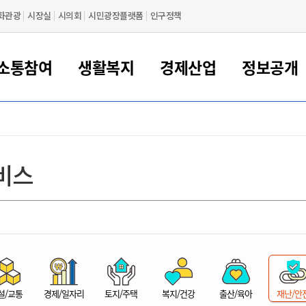
화관광
시장실
시의회
시민광장플랫폼
인구정책
소통참여
생활복지
경제산업
정보공개
새만금 해양거점도시 군산
정보공개 목록/청구
시민참여서비스
여권 민원
기업지원
교육
군산시 소개
군산시 관할권 주요논리
각종 신고/민원
사전정보공표
일자리/창업
차량 민원
상하수도
시청안내
새만금 관할구역 결
주민등록/인감/가
교통안내
기업목록
인사운영
SNS소식
여권발급안내
시민광장플랫폼
교육지원
투자기업 인센티브
정보공개 목록/청구
군산 현황
차량등록사업소 안내
하수도 계획
군산시 명장
사전정보공표
청사종합안내
주민등록/인감/가
시내버스
일반기업 목록
2022년도 통계
조직도
비스
여권 서식
시장에게 바란다
평생교육
기업지원정책
군산의 역사
차량 신규/이전 등록
상수도시설
구인구직
수시공표
전화번호안내
각종서식
택시
사회적경제기업
2023년도 통계
업무
나의민원
학자금대출이자지원
경제 공지/서식
수상현황
저당권 설정/말소 등록
수질검사
청년뜰(청년센터/창업센터)
부서별 팩스번호
시외버스/고속버스
공장 검색
2024년도 통계
부서소
나도한마디
우리아이 꿈탐험 지원사업
기업애로해소SOS
자연지리특성
등록원부 열람/발급
상수도/하수도 요금
시청 오시는 길
철도/항공
2025년도 통계
부서별 
군산시사회적경제지원센터
칭찬합시다
시민정보화교육
강소연구개발특구
행정구역/행정지도
자동차 등록 서식
요금조회납부시스템
여객선
설문조사
부모학교예약시스템
자매결연/국제협력 도시
자동차 과태료 조회 및 납부
공공하수처리시설
교통 관련사이트
일자리 지원사업
자원봉사참여
군산어린이시청
군산의 상징
자동차 정기(종합)검사 기
주정차단속 문자알
일자리지원센터
설/교통
경제/일자리
토지/주택
복지/건강
출산/육아
재난/안
간조회 및 검사예약
스
전자민원창
적극행정
디지털배움터