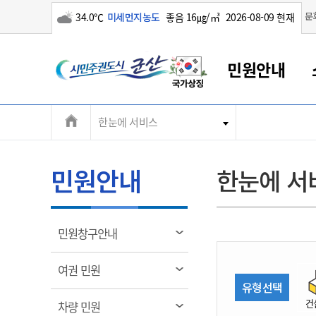
구름많음
문
34.0℃
미세먼지농도
좋음 16㎍/㎥
2026-08-09 현재
시
민원안내
민
전
한눈에 서비스
군산새만금
민원안내
소통참여
생활복지
경제산업
정보공개
군산소개
전북소개
주
군산에서 시작되는 새만금
전북특별자치도 소개
군산사랑상품권
민원창구안내
정보공개제도
복지/보건
시정알림
군산시 비전
체
권
민원이용안내
시정소식
인구정책
상품권 안내
제도안내
전북특별자치도란?
메
민원안내
한눈에 서
민원수수료
시험/채용
통합돌봄
상품권 공지사항
비공개대상정보
전북특별자치도 용어 Q&A
뉴
도
종합민원창구
보도자료
주민복지
상품권 Q&A
불복구제절차
자료실
시
아름다운 배려창구
행사안내
아동/청소년
상품권 이용규약
수수료
열
민원창구안내
홍보영상 게시판
토지정보민원창구
행사일정표
여성/가족
판매대행점 조회
정보공개서식
림
군
대표전화
대표전화
대표전화
대표전화
대표전화
대표전화
대표전화
대표전화
063-454-4000
063-454-4000
063-454-4000
063-454-4000
063-454-4000
063-454-4000
063-454-4000
063-454-4000
열
여권 민원
무인민원발급기
교육안내
노인복지
지류상품권 재고조회
림
유형선택
산
보건소식
장애인복지
부서 및 담당자 연락처
부서 및 담당자 연락처
부서 및 담당자 연락처
부서 및 담당자 연락처
부서 및 담당자 연락처
부서 및 담당자 연락처
부서 및 담당자 연락처
부서 및 담당자 연락처
건
열
차량 민원
고시공고
사회서비스(바우처)