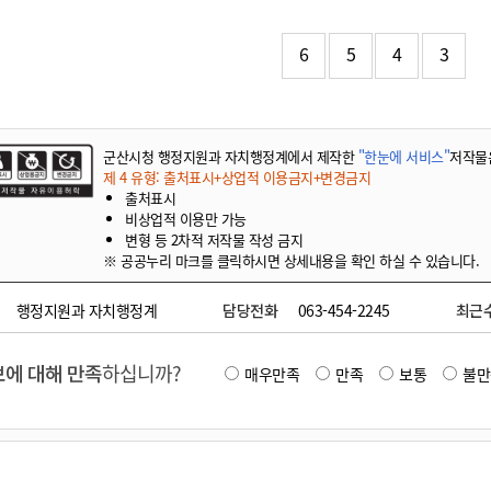
기부자 예우제
기부자 명예의 전당
6
5
4
3
기금사업
군산시 답례품
고향사랑기부제 소식
군산시청 행정지원과 자치행정계에서 제작한
"한눈에 서비스"
저작물
제 4 유형: 출처표시+상업적 이용금지+변경금지
출처표시
비상업적 이용만 가능
변형 등 2차적 저작물 작성 금지
※ 공공누리 마크를 클릭하시면 상세내용을 확인 하실 수 있습니다.
행정지원과 자치행정계
담당전화
063-454-2245
최근
에 대해 만족
하십니까?
매우만족
만족
보통
불만