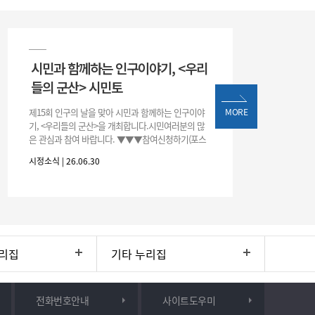
시민과 함께하는 인구이야기, <우리
들의 군산> 시민토
제15회 인구의 날을 맞아 시민과 함께하는 인구이야
MORE
기, <우리들의 군산>을 개최합니다.시민여러분의 많
은 관심과 참여 바랍니다. ▼▼▼참여신청하기(포스
터 하단 QR)▼▼▼
시정소식 | 26.06.30
리집
기타 누리집
전화번호안내
사이트도우미