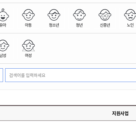
위원회 현황
공공데이터 개방
업무추진비공
군산시 무상교통
공부의 명수
정부24
위원회 명단공개
공공데이터 개방
예산/재정
법률정보
국민신문고
건설
부동산
에너지
유아
아동
청소년
청년
신중년
노인
환경
청소
위생
위원회 회의록 공개
공공데이터 수요조사
민원편람/서식
한눈에 서비스
전자가족관계등록
예산안내
조례규칙 입법예고
경제동향
도로/가로등
부동산 정보
태양광
환경선언문
청소정보
공중위생
재정공시
조례규칙 입법예고(구)
물가정보
자전거
주소/건축/지적/지리정보
가스/석유
인터넷등기소
환경기본정보
대형폐기물 배출신고
위생용품 제조업
결산보고서
법률정보 관련사이트
사회조사
조상땅찾기
국세청홈택스
남성
여성
화학물질 관리지도
공모사업
생활쓰레기 처리요령
식품위생
중기지방재정계획
사업체조
위택스
미세먼지 대응
음식물쓰레기 처리요령
문화 콘텐츠업
투자심사
통계연보
부동산통합민원
환경영향평가
폐기물 처리시설 현황
예산낭비신고
청년통계
체육
공공데이터포털
석면해체 건축물정보
보조금 부정수급 신고
주민등록
새올전자민원창구
체육시설 안내
환경오염업소 공개
공유재산
체류외국
군산시체육회
환경 관련사이트
재정용어사전
생활체육 공지
지원사업
군산시 고향사랑기부제
고향사랑기부제 소개
군산상품