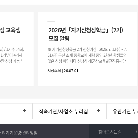
과정 교육생
2026년「자기신청장학금」(2기)
모집 알림
(토) / 1기수 : 4회,
※ 자기신청장학금 2기 신청기간 : 2026. 7. 1.(수) ~ 7.
은 1기부터 4기까
31.(금) 군산 소재 중학교에 재학 중인 2학년 학생들의
만 신청 가능 *
많은 신청 바랍니다!신청하기(군산교육발전진흥재단
홈페이지)☞ https://www.edugunsan.o
시정소식 | 26.07.01
직속기관/사업소 누리집
유관기관 누
찾아오시는길
처리기기운영·관리방침