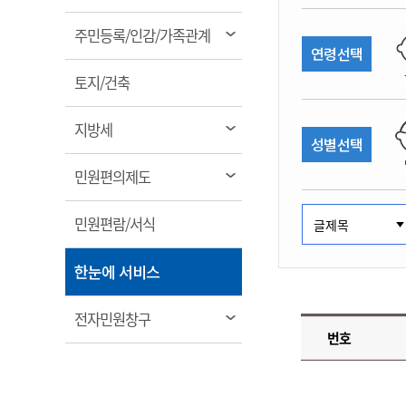
림
계약정보공개
전화번호안내
전화번호안내
전화번호안내
전화번호안내
전화번호안내
전화번호안내
전화번호안내
전화번호안내
군산시보
장사정보
열
주민등록/인감/가족관계
입찰/계약정보
연령선택
읍면동소식
주민복지 안내서
주요시책
림
수산업
찾아오시는길
찾아오시는길
찾아오시는길
찾아오시는길
찾아오시는길
찾아오시는길
찾아오시는길
찾아오시는길
용역과제
열
민원편의제도
토지/건축
웹진 열린군산
시정계획
어업현황
림
타기관소식
민원 1회방문 처리제
주요업무
수산물 안전정보
열
지방세
성별선택
어디서나 민원처리제
시정백서
림
군산수산물 소비촉진행사
상품권 구매 사용 및 관리
사전심사 청구제도
열
민원편의제도
군산 특화 수산물
림
민원인 후견인제
열
민원편람/서식
복합민원 상담예약제
림
폐업신고 원스톱서비스
열
한눈에 서비스
납세자 보호관제도
림
『안심상속』 원스톱 서비
열
전자민원창구
스
번호
림