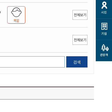
개
재정정보 공개
공공저작물
션
시민
통계정보
행정규제개혁
전체보기
소상공인 지원
복합
민방위/재난안전
시스템
행정규제개혁안내
고유가 피해지원금
민방위
규제신문고
군산사랑배달 배달의명수
기업
재난안전
전체보기
규제입증요청
카드수수료 지원
풍수해보험
사
규제정보포털
소상공인지원
재해예방
관광객
관련기관 안내
검색
군산시착한가격업소
시민대상보험
통계
영조물 배상보험
인 현황
군산시민 안전보험
군산시민 자전거보험
군산 상품
농업인안전보험 농가부담
 가이드북
금 지원사업