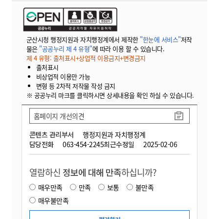
군산시청 행정지원과 자치행정계에서 제작한
"한눈에 서비스"
저작
물은
"공공누리 제 4 유형"
에 따라 이용 할 수 있습니다.
제 4 유형: 출처표시+상업적 이용금지+변경금지
출처표시
비상업적 이용만 가능
변형 등 2차적 저작물 작성 금지
※ 공공누리 마크를 클릭하시면 상세내용을 확인 하실 수 있습니다.
홈페이지 개선의견
콘텐츠 관리부서
행정지원과 자치행정계
담당전화
063-454-2245
최근수정일
2025-02-06
열람하신
정보에 대해 만족
하십니까?
매우만족
만족
보통
불만족
매우불만족