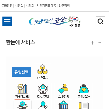
문화관광
시장실
시의회
시민광장플랫폼
인구정책
시
전
검
민
체
색
메
하
-
+
한눈에 서비스
주
뉴
기
열
권
기
도
유형선택
시
건설/교통
군
경제/일자리
토지/주택
복지/건강
출산/육아
산