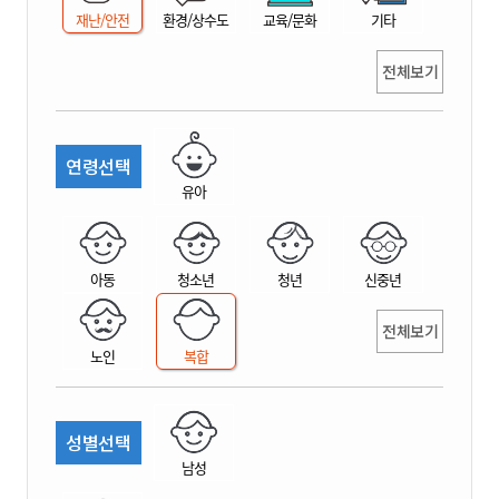
재난/안전
환경/상수도
교육/문화
기타
전체보기
연령선택
유아
아동
청소년
청년
신중년
전체보기
노인
복합
성별선택
남성