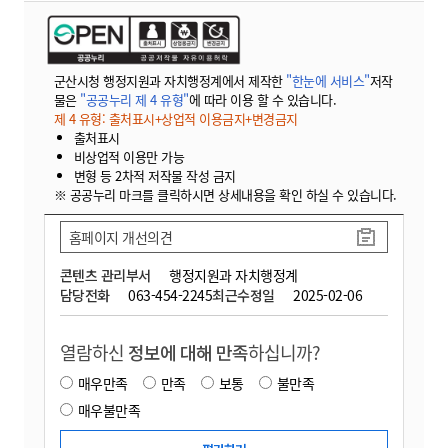
군산시청 행정지원과 자치행정계에서 제작한
"한눈에 서비스"
저작
물은
"공공누리 제 4 유형"
에 따라 이용 할 수 있습니다.
제 4 유형: 출처표시+상업적 이용금지+변경금지
출처표시
비상업적 이용만 가능
변형 등 2차적 저작물 작성 금지
※ 공공누리 마크를 클릭하시면 상세내용을 확인 하실 수 있습니다.
홈페이지 개선의견
콘텐츠 관리부서
행정지원과 자치행정계
담당전화
063-454-2245
최근수정일
2025-02-06
열람하신
정보에 대해 만족
하십니까?
매우만족
만족
보통
불만족
매우불만족