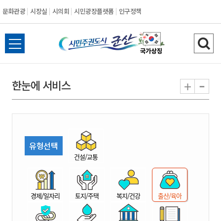
문화관광
시장실
시의회
시민광장플랫폼
인구정책
시
전
검
민
체
색
메
하
-
+
한눈에 서비스
주
뉴
기
열
권
기
도
유형선택
시
건설/교통
군
경제/일자리
토지/주택
복지/건강
출산/육아
산