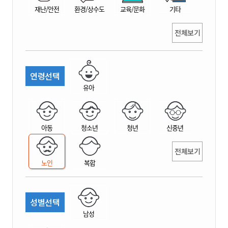
재난/안전
환경/상수도
교육/문화
기타
전체보기
연령선택
유아
아동
청소년
청년
신중년
전체보기
노인
복합
성별선택
남성