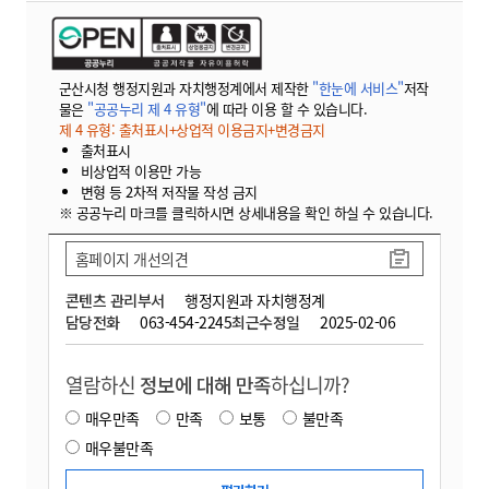
군산시청 행정지원과 자치행정계에서 제작한
"한눈에 서비스"
저작
물은
"공공누리 제 4 유형"
에 따라 이용 할 수 있습니다.
제 4 유형: 출처표시+상업적 이용금지+변경금지
출처표시
비상업적 이용만 가능
변형 등 2차적 저작물 작성 금지
※ 공공누리 마크를 클릭하시면 상세내용을 확인 하실 수 있습니다.
홈페이지 개선의견
콘텐츠 관리부서
행정지원과 자치행정계
담당전화
063-454-2245
최근수정일
2025-02-06
열람하신
정보에 대해 만족
하십니까?
매우만족
만족
보통
불만족
매우불만족