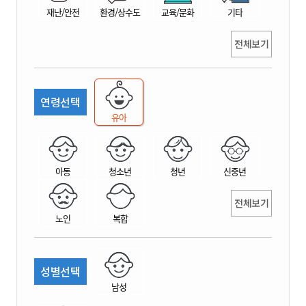
재난/안전
환경/상수도
교육/문화
기타
전체보기
연령선택
유아
아동
청소년
청년
신중년
전체보기
노인
복합
성별선택
남성