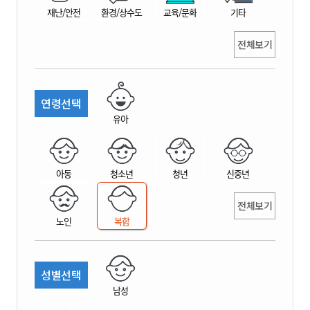
재난/안전
환경/상수도
교육/문화
기타
전체보기
연령선택
유아
아동
청소년
청년
신중년
전체보기
노인
복합
성별선택
남성