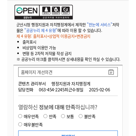
군산시청 행정지원과 자치행정계에서 제작한
"한눈에 서비스"
저작
물은
"공공누리 제 4 유형"
에 따라 이용 할 수 있습니다.
제 4 유형: 출처표시+상업적 이용금지+변경금지
출처표시
비상업적 이용만 가능
변형 등 2차적 저작물 작성 금지
※ 공공누리 마크를 클릭하시면 상세내용을 확인 하실 수 있습니다.
홈페이지 개선의견
콘텐츠 관리부서
행정지원과 자치행정계
담당전화
063-454-2245
최근수정일
2025-02-06
열람하신
정보에 대해 만족
하십니까?
매우만족
만족
보통
불만족
매우불만족