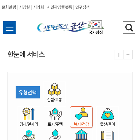
문화관광
시장실
시의회
시민광장플랫폼
인구정책
시
전
검
민
체
색
메
하
-
+
한눈에 서비스
주
뉴
기
열
권
기
도
유형선택
시
건설/교통
군
경제/일자리
토지/주택
복지/건강
출산/육아
산