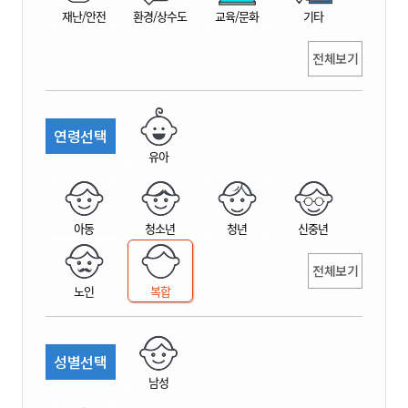
재난/안전
환경/상수도
교육/문화
기타
전체보기
연령선택
유아
아동
청소년
청년
신중년
전체보기
노인
복합
성별선택
남성