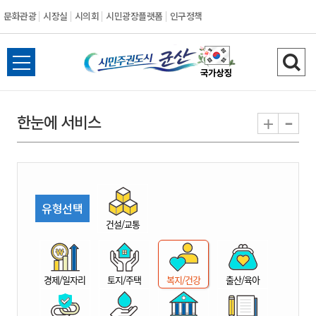
문화관광
시장실
시의회
시민광장플랫폼
인구정책
시
전
검
민
체
색
메
하
-
+
한눈에 서비스
주
뉴
기
열
권
기
도
유형선택
시
건설/교통
군
경제/일자리
토지/주택
복지/건강
출산/육아
산