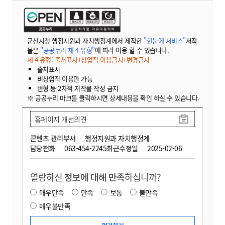
군산시청 행정지원과 자치행정계에서 제작한
"한눈에 서비스"
저작
물은
"공공누리 제 4 유형"
에 따라 이용 할 수 있습니다.
제 4 유형: 출처표시+상업적 이용금지+변경금지
출처표시
비상업적 이용만 가능
변형 등 2차적 저작물 작성 금지
※ 공공누리 마크를 클릭하시면 상세내용을 확인 하실 수 있습니다.
홈페이지 개선의견
콘텐츠 관리부서
행정지원과 자치행정계
담당전화
063-454-2245
최근수정일
2025-02-06
열람하신
정보에 대해 만족
하십니까?
매우만족
만족
보통
불만족
매우불만족