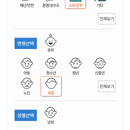
재난/안전
환경/상수도
교육/문화
기타
전체보기
연령선택
유아
아동
청소년
청년
신중년
전체보기
노인
복합
성별선택
남성