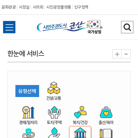
문화관광
시장실
시의회
시민광장플랫폼
인구정책
시
전
검
민
체
색
메
하
-
+
한눈에 서비스
주
뉴
기
열
권
기
도
유형선택
시
건설/교통
군
경제/일자리
토지/주택
복지/건강
출산/육아
산