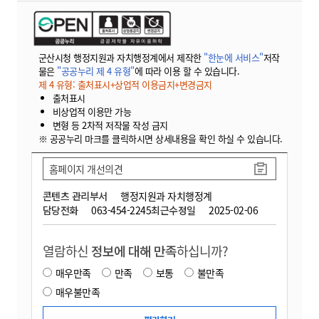
군산시청 행정지원과 자치행정계에서 제작한
"한눈에 서비스"
저작
물은
"공공누리 제 4 유형"
에 따라 이용 할 수 있습니다.
제 4 유형: 출처표시+상업적 이용금지+변경금지
출처표시
비상업적 이용만 가능
변형 등 2차적 저작물 작성 금지
※ 공공누리 마크를 클릭하시면 상세내용을 확인 하실 수 있습니다.
홈페이지 개선의견
콘텐츠 관리부서
행정지원과 자치행정계
담당전화
063-454-2245
최근수정일
2025-02-06
열람하신
정보에 대해 만족
하십니까?
매우만족
만족
보통
불만족
매우불만족