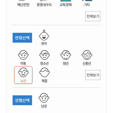
재난/안전
환경/상수도
교육/문화
기타
전체보기
연령선택
유아
아동
청소년
청년
신중년
전체보기
노인
복합
성별선택
남성