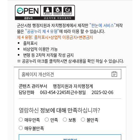
군산시청 행정지원과 자치행정계에서 제작한
"한눈에 서비스"
저작
물은
"공공누리 제 4 유형"
에 따라 이용 할 수 있습니다.
제 4 유형: 출처표시+상업적 이용금지+변경금지
출처표시
비상업적 이용만 가능
변형 등 2차적 저작물 작성 금지
※ 공공누리 마크를 클릭하시면 상세내용을 확인 하실 수 있습니다.
홈페이지 개선의견
콘텐츠 관리부서
행정지원과 자치행정계
담당전화
063-454-2245
최근수정일
2025-02-06
열람하신
정보에 대해 만족
하십니까?
매우만족
만족
보통
불만족
매우불만족