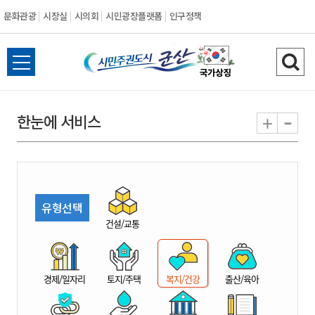
문화관광
시장실
시의회
시민광장플랫폼
인구정책
시
전
검
민
체
색
메
하
-
+
한눈에 서비스
주
뉴
기
열
권
기
도
유형선택
시
건설/교통
군
경제/일자리
토지/주택
복지/건강
출산/육아
산