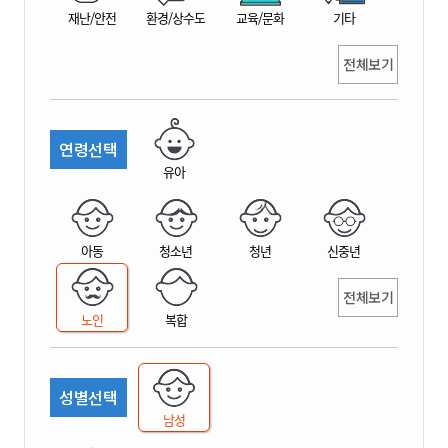
재난/안전
환경/상수도
교육/문화
기타
전체보기
연령선택
유아
아동
청소년
청년
신중년
전체보기
노인
복합
성별선택
남성