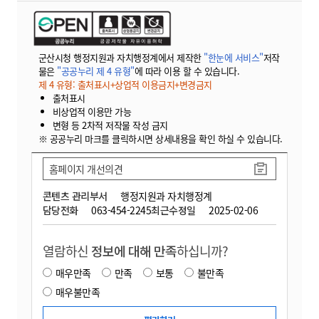
군산시청 행정지원과 자치행정계에서 제작한
"한눈에 서비스"
저작
물은
"공공누리 제 4 유형"
에 따라 이용 할 수 있습니다.
제 4 유형: 출처표시+상업적 이용금지+변경금지
출처표시
비상업적 이용만 가능
변형 등 2차적 저작물 작성 금지
※ 공공누리 마크를 클릭하시면 상세내용을 확인 하실 수 있습니다.
홈페이지 개선의견
콘텐츠 관리부서
행정지원과 자치행정계
담당전화
063-454-2245
최근수정일
2025-02-06
열람하신
정보에 대해 만족
하십니까?
매우만족
만족
보통
불만족
매우불만족