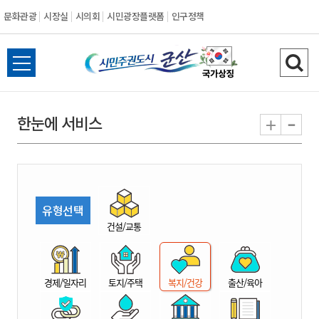
문화관광
시장실
시의회
시민광장플랫폼
인구정책
시
전
검
민
체
색
메
하
-
+
한눈에 서비스
주
뉴
기
열
권
기
도
유형선택
시
건설/교통
군
경제/일자리
토지/주택
복지/건강
출산/육아
산