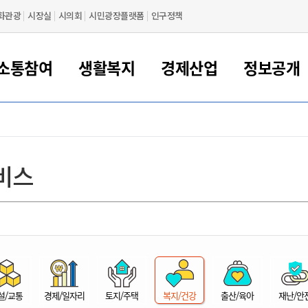
화관광
시장실
시의회
시민광장플랫폼
인구정책
소통참여
생활복지
경제산업
정보공개
새만금 해양거점도시 군산
정보공개 목록/청구
시민참여서비스
여권 민원
기업지원
교육
군산시 소개
군산시 관할권 주요논리
각종 신고/민원
사전정보공표
일자리/창업
차량 민원
상하수도
시청안내
새만금 관할구역 결
주민등록/인감/가
교통안내
기업목록
인사운영
SNS소식
여권발급안내
시민광장플랫폼
교육지원
투자기업 인센티브
정보공개 목록/청구
군산 현황
차량등록사업소 안내
하수도 계획
군산시 명장
사전정보공표
청사종합안내
주민등록/인감/가
시내버스
일반기업 목록
2022년도 통계
조직도
비스
여권 서식
시장에게 바란다
평생교육
기업지원정책
군산의 역사
차량 신규/이전 등록
상수도시설
구인구직
수시공표
전화번호안내
각종서식
택시
사회적경제기업
2023년도 통계
업무
나의민원
학자금대출이자지원
경제 공지/서식
수상현황
저당권 설정/말소 등록
수질검사
청년뜰(청년센터/창업센터)
부서별 팩스번호
시외버스/고속버스
공장 검색
2024년도 통계
부서소
나도한마디
우리아이 꿈탐험 지원사업
기업애로해소SOS
자연지리특성
등록원부 열람/발급
상수도/하수도 요금
시청 오시는 길
철도/항공
2025년도 통계
부서별 
군산시사회적경제지원센터
칭찬합시다
시민정보화교육
강소연구개발특구
행정구역/행정지도
자동차 등록 서식
요금조회납부시스템
여객선
설문조사
부모학교예약시스템
자매결연/국제협력 도시
자동차 과태료 조회 및 납부
공공하수처리시설
교통 관련사이트
일자리 지원사업
자원봉사참여
군산어린이시청
군산의 상징
자동차 정기(종합)검사 기
주정차단속 문자알
일자리지원센터
설/교통
경제/일자리
토지/주택
복지/건강
출산/육아
재난/안
간조회 및 검사예약
스
전자민원창
적극행정
디지털배움터