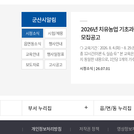
군산시알림
2026년 치유농업 기초
시정소식
시험/채용
모집공고
(municipal
읍면동소식
행사안내
❍ 교육기간 : 2026. 8. 4.(화) ~ 8. 29.
news)
총 12시간(이론 6, 실습 6) * 본 교육
교육안내
행사일정표
지 동일한 내용으로, 1인당 1개의 기수
보도자료
고시공고
기수별 교육 요일 및 시간
시정소식 | 26.07.01
부서 누리집
읍/면/동 누리집
개인정보처리방침
저작권 정책
영상정보