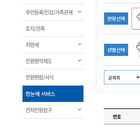
림
계약정보공개
전화번호안내
전화번호안내
전화번호안내
전화번호안내
전화번호안내
전화번호안내
전화번호안내
전화번호안내
군산시보
장사정보
열
주민등록/인감/가족관계
입찰/계약정보
연령선택
읍면동소식
주민복지 안내서
주요시책
림
수산업
찾아오시는길
찾아오시는길
찾아오시는길
찾아오시는길
찾아오시는길
찾아오시는길
찾아오시는길
찾아오시는길
용역과제
열
민원편의제도
토지/건축
웹진 열린군산
시정계획
어업현황
림
타기관소식
민원 1회방문 처리제
주요업무
수산물 안전정보
열
지방세
성별선택
어디서나 민원처리제
시정백서
림
군산수산물 소비촉진행사
상품권 구매 사용 및 관리
사전심사 청구제도
열
민원편의제도
군산 특화 수산물
림
민원인 후견인제
열
민원편람/서식
복합민원 상담예약제
림
폐업신고 원스톱서비스
열
한눈에 서비스
납세자 보호관제도
림
『안심상속』 원스톱 서비
열
전자민원창구
스
번호
림