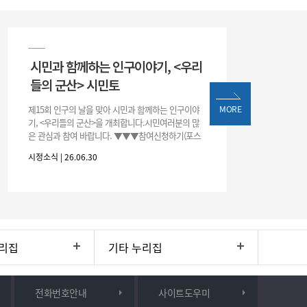
시민과 함께하는 인구이야기, <우리
들의 군산> 시민토
제15회 인구의 날을 맞아 시민과 함께하는 인구이야
MORE
기, <우리들의 군산>을 개최합니다.시민여러분의 많
은 관심과 참여 바랍니다. ▼▼▼참여신청하기(포스
터 하단 QR)▼▼▼
시정소식 | 26.06.30
리집
기타 누리집
전화번호안내
사이트도우미