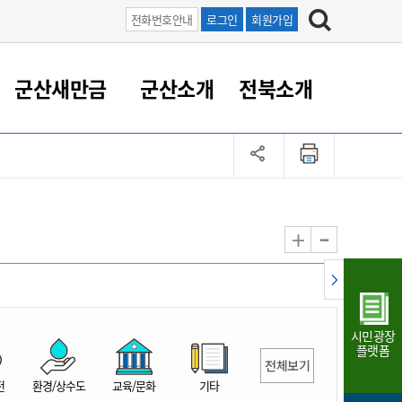
전화번호안내
로그인
회원가입
군산새만금
군산소개
전북소개
정 대응
족관계
부서/업무
RE100의 중심 새만금
도시/공원/주택
산업인프라
정책실명제
토지/건축
읍면동 안내
군산새만금 홍보 영상
조직운영6대지표
농업/축산업
도시재생
지방세
족관계
도시계획/지구단위계획
군산국가산업단지
정책실명제 안내
지방세
도시재생사업
민선8기 농업비전/발전방
공무원 정원
향
-
+
공원녹지
군산2국가산업단지
국민신청실명제안내
지방세환급금신청
도시재생(현장)지원센터
과장급이상 상위직 비율
농산물 유통
식
주택
새만금산업단지
정책실명제 중점관리 대상
지방세 상담챗봇
도시재생시설 현황
공무원 1인당 주민수
가축방역
자료실
자유무역지역
도시재생 공지/행사
현장공무원 비율
동물복지
지방산업단지
재정규모대비 인건비운영
시민광장
농공단지
실국본부수
플랫폼
전체보기
림 서비
산업단지 지도
내고장 알리미
전
환경/상수도
교육/문화
기타
구
항만/여객/공항/철도/컨벤