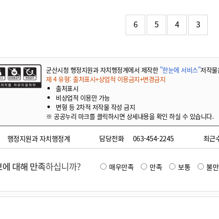
기부자 예우제
기부자 명예의 전당
6
5
4
3
기금사업
군산시 답례품
고향사랑기부제 소식
군산시청 행정지원과 자치행정계에서 제작한
"한눈에 서비스"
저작물
제 4 유형: 출처표시+상업적 이용금지+변경금지
출처표시
비상업적 이용만 가능
변형 등 2차적 저작물 작성 금지
※ 공공누리 마크를 클릭하시면 상세내용을 확인 하실 수 있습니다.
행정지원과 자치행정계
담당전화
063-454-2245
최근
에 대해 만족
하십니까?
매우만족
만족
보통
불만