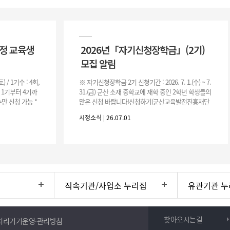
과정 교육생
2026년「자기신청장학금」(2기)
모집 알림
(토) / 1기수 : 4회,
※ 자기신청장학금 2기 신청기간 : 2026. 7. 1.(수) ~ 7.
은 1기부터 4기까
31.(금) 군산 소재 중학교에 재학 중인 2학년 학생들의
만 신청 가능 *
많은 신청 바랍니다!신청하기(군산교육발전진흥재단
홈페이지)☞ https://www.edugunsan.o
시정소식 | 26.07.01
직속기관/사업소 누리집
유관기관 누
찾아오시는길
처리기기운영·관리방침