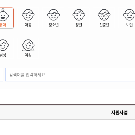
위원회 현황
공공데이터 개방
업무추진비공
군산시 무상교통
공부의 명수
정부24
위원회 명단공개
공공데이터 개방
예산/재정
법률정보
국민신문고
건설
부동산
에너지
유아
아동
청소년
청년
신중년
노인
환경
청소
위생
위원회 회의록 공개
공공데이터 수요조사
민원편람/서식
한눈에 서비스
전자가족관계등록
예산안내
조례규칙 입법예고
경제동향
도로/가로등
부동산 정보
태양광
환경선언문
청소정보
공중위생
재정공시
조례규칙 입법예고(구)
물가정보
자전거
주소/건축/지적/지리정보
가스/석유
인터넷등기소
환경기본정보
대형폐기물 배출신고
위생용품 제조업
결산보고서
법률정보 관련사이트
사회조사
조상땅찾기
국세청홈택스
남성
여성
화학물질 관리지도
공모사업
생활쓰레기 처리요령
식품위생
중기지방재정계획
사업체조
위택스
미세먼지 대응
음식물쓰레기 처리요령
문화 콘텐츠업
투자심사
통계연보
부동산통합민원
환경영향평가
폐기물 처리시설 현황
예산낭비신고
청년통계
체육
공공데이터포털
석면해체 건축물정보
보조금 부정수급 신고
주민등록
새올전자민원창구
체육시설 안내
환경오염업소 공개
공유재산
체류외국
군산시체육회
환경 관련사이트
재정용어사전
생활체육 공지
지원사업
군산시 고향사랑기부제
고향사랑기부제 소개
군산상품