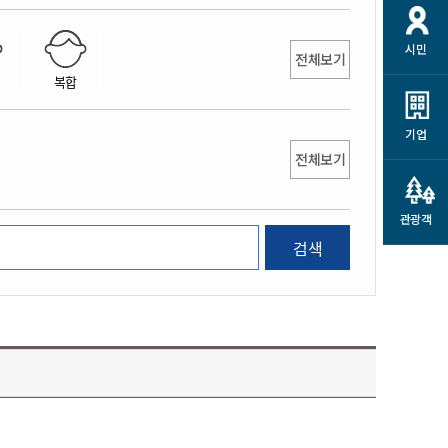
개
재정정보 공개
공공저작물
션
시민
통계정보
행정규제개혁
전체보기
소상공인 지원
복합
민방위/재난안전
시스템
행정규제개혁안내
고유가 피해지원금
민방위
규제신문고
군산사랑배달 배달의명수
기업
재난안전
전체보기
규제입증요청
카드수수료 지원
풍수해보험
사
규제정보포털
소상공인지원
재해예방
관광객
관련기관 안내
검색
군산시착한가격업소
시민대상보험
통계
영조물 배상보험
인 현황
군산시민 안전보험
군산시민 자전거보험
군산 상품
농업인안전보험 농가부담
 가이드북
금 지원사업