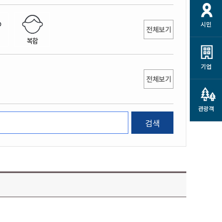
개
재정정보 공개
공공저작물
션
시민
통계정보
행정규제개혁
전체보기
소상공인 지원
복합
민방위/재난안전
시스템
행정규제개혁안내
고유가 피해지원금
민방위
규제신문고
군산사랑배달 배달의명수
기업
재난안전
전체보기
규제입증요청
카드수수료 지원
풍수해보험
사
규제정보포털
소상공인지원
재해예방
관광객
관련기관 안내
검색
군산시착한가격업소
시민대상보험
통계
영조물 배상보험
인 현황
군산시민 안전보험
군산시민 자전거보험
군산 상품
농업인안전보험 농가부담
 가이드북
금 지원사업