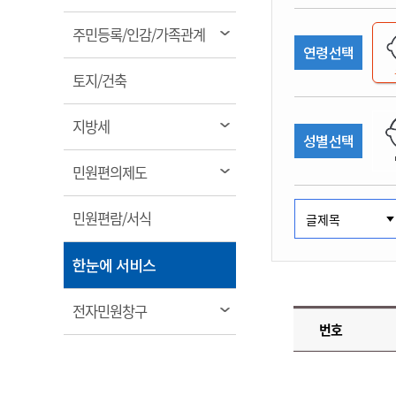
림
계약정보공개
전화번호안내
전화번호안내
전화번호안내
전화번호안내
전화번호안내
전화번호안내
전화번호안내
전화번호안내
군산시보
장사정보
열
주민등록/인감/가족관계
입찰/계약정보
연령선택
읍면동소식
주민복지 안내서
주요시책
림
수산업
찾아오시는길
찾아오시는길
찾아오시는길
찾아오시는길
찾아오시는길
찾아오시는길
찾아오시는길
찾아오시는길
용역과제
열
민원편의제도
토지/건축
웹진 열린군산
시정계획
어업현황
림
타기관소식
민원 1회방문 처리제
주요업무
수산물 안전정보
열
지방세
성별선택
어디서나 민원처리제
시정백서
림
군산수산물 소비촉진행사
상품권 구매 사용 및 관리
사전심사 청구제도
열
민원편의제도
군산 특화 수산물
림
민원인 후견인제
열
민원편람/서식
복합민원 상담예약제
림
폐업신고 원스톱서비스
열
한눈에 서비스
납세자 보호관제도
림
『안심상속』 원스톱 서비
열
전자민원창구
스
번호
림