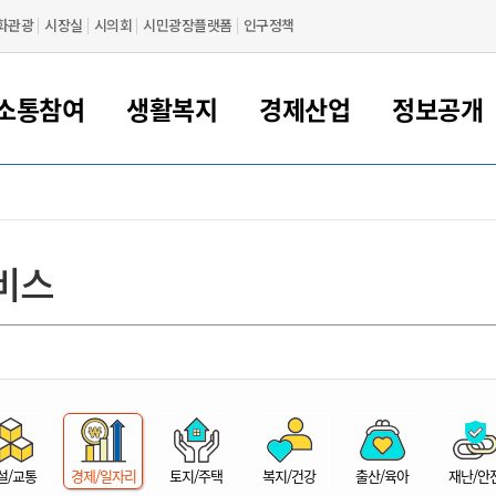
화관광
시장실
시의회
시민광장플랫폼
인구정책
소통참여
생활복지
경제산업
정보공개
새만금 해양거점도시 군산
정보공개 목록/청구
시민참여서비스
여권 민원
기업지원
교육
군산시 소개
군산시 관할권 주요논리
각종 신고/민원
사전정보공표
일자리/창업
차량 민원
상하수도
시청안내
새만금 관할구역 결
주민등록/인감/가
교통안내
기업목록
인사운영
SNS소식
여권발급안내
시민광장플랫폼
교육지원
투자기업 인센티브
정보공개 목록/청구
군산 현황
차량등록사업소 안내
하수도 계획
군산시 명장
사전정보공표
청사종합안내
주민등록/인감/가
시내버스
일반기업 목록
2022년도 통계
조직도
비스
여권 서식
시장에게 바란다
평생교육
기업지원정책
군산의 역사
차량 신규/이전 등록
상수도시설
구인구직
수시공표
전화번호안내
각종서식
택시
사회적경제기업
2023년도 통계
업무
나의민원
학자금대출이자지원
경제 공지/서식
수상현황
저당권 설정/말소 등록
수질검사
청년뜰(청년센터/창업센터)
부서별 팩스번호
시외버스/고속버스
공장 검색
2024년도 통계
부서소
나도한마디
우리아이 꿈탐험 지원사업
기업애로해소SOS
자연지리특성
등록원부 열람/발급
상수도/하수도 요금
시청 오시는 길
철도/항공
2025년도 통계
부서별 
군산시사회적경제지원센터
칭찬합시다
시민정보화교육
강소연구개발특구
행정구역/행정지도
자동차 등록 서식
요금조회납부시스템
여객선
설문조사
부모학교예약시스템
자매결연/국제협력 도시
자동차 과태료 조회 및 납부
공공하수처리시설
교통 관련사이트
일자리 지원사업
자원봉사참여
군산어린이시청
군산의 상징
자동차 정기(종합)검사 기
주정차단속 문자알
일자리지원센터
설/교통
경제/일자리
토지/주택
복지/건강
출산/육아
재난/안
간조회 및 검사예약
스
전자민원창
적극행정
디지털배움터