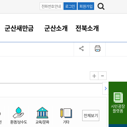
전화번호안내
로그인
회원가입
군산새만금
군산소개
전북소개
정 대응
족관계
부서/업무
RE100의 중심 새만금
도시/공원/주택
산업인프라
정책실명제
토지/건축
읍면동 안내
군산새만금 홍보 영상
조직운영6대지표
농업/축산업
도시재생
지방세
족관계
도시계획/지구단위계획
군산국가산업단지
정책실명제 안내
지방세
도시재생사업
민선8기 농업비전/발전방
공무원 정원
향
-
+
공원녹지
군산2국가산업단지
국민신청실명제안내
지방세환급금신청
도시재생(현장)지원센터
과장급이상 상위직 비율
농산물 유통
식
주택
새만금산업단지
정책실명제 중점관리 대상
지방세 상담챗봇
도시재생시설 현황
공무원 1인당 주민수
가축방역
자료실
자유무역지역
도시재생 공지/행사
현장공무원 비율
동물복지
지방산업단지
재정규모대비 인건비운영
시민광장
농공단지
실국본부수
플랫폼
전체보기
림 서비
산업단지 지도
내고장 알리미
전
환경/상수도
교육/문화
기타
구
항만/여객/공항/철도/컨벤