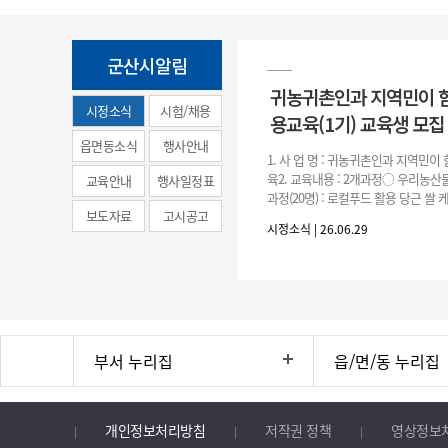
군산시알림
귀농귀촌인과 지역민이 
시정소식
시험/채용
용교육(1기) 교육생 모집
(municipal
읍면동소식
행사안내
1. 사 업 명 : 귀농귀촌인과 지역민
news)
육2. 교육내용 : 2개과정○ 우리농산물
교육안내
행사일정표
과정(20명) : 로컬푸드 활용 당근 쌀
보도자료
고시공고
○ 농촌주택 생활공예 과정(20명) : 
시정소식 | 26.06.29
등을
부서 누리집
읍/면/동 누리집
개인정보처리방침
저작권 정책
영상정보