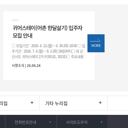
귀어스테이(어촌 한달살기) 입주자
모집 안내
○ 모집기간 : 2026. 6. 22.(월) ~ 6. 30.(화) 18:00 ○ 입
MORE
주기간 : 2026. 7. 6.(월) ~ 8. 2.(화) 28일(4주)○ 대 상 :
신시도 귀어스테이 2가구(301호, 302호)○ 주요내용 :
귀어
시정소식 | 26.06.24
리집
기타 누리집
전화번호안내
사이트도우미