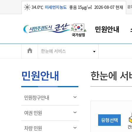
맑음
문
34.0℃
미세먼지농도
좋음 15㎍/㎥
2026-08-07 현재
시
민원안내
민
전
한눈에 서비스
군산새만금
민원안내
소통참여
생활복지
경제산업
정보공개
군산소개
전북소개
주
군산에서 시작되는 새만금
전북특별자치도 소개
군산사랑상품권
민원창구안내
정보공개제도
복지/보건
시정알림
군산시 비전
체
권
민원이용안내
시정소식
인구정책
상품권 안내
제도안내
전북특별자치도란?
메
민원안내
한눈에 서
민원수수료
시험/채용
통합돌봄
상품권 공지사항
비공개대상정보
전북특별자치도 용어 Q&A
뉴
도
종합민원창구
보도자료
주민복지
상품권 Q&A
불복구제절차
자료실
시
아름다운 배려창구
행사안내
아동/청소년
상품권 이용규약
수수료
열
민원창구안내
홍보영상 게시판
토지정보민원창구
행사일정표
여성/가족
판매대행점 조회
정보공개서식
림
군
대표전화
대표전화
대표전화
대표전화
대표전화
대표전화
대표전화
대표전화
063-454-4000
063-454-4000
063-454-4000
063-454-4000
063-454-4000
063-454-4000
063-454-4000
063-454-4000
열
여권 민원
무인민원발급기
교육안내
노인복지
지류상품권 재고조회
림
유형선택
산
보건소식
장애인복지
부서 및 담당자 연락처
부서 및 담당자 연락처
부서 및 담당자 연락처
부서 및 담당자 연락처
부서 및 담당자 연락처
부서 및 담당자 연락처
부서 및 담당자 연락처
부서 및 담당자 연락처
건
열
차량 민원
고시공고
사회서비스(바우처)