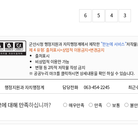
기부자 예우제
기부자 명예의 전당
6
5
4
3
기금사업
군산시 답례품
고향사랑기부제 소식
군산시청 행정지원과 자치행정계에서 제작한
"한눈에 서비스"
저작물
제 4 유형: 출처표시+상업적 이용금지+변경금지
출처표시
비상업적 이용만 가능
변형 등 2차적 저작물 작성 금지
※ 공공누리 마크를 클릭하시면 상세내용을 확인 하실 수 있습니다.
행정지원과 자치행정계
담당전화
063-454-2245
최근
에 대해 만족
하십니까?
매우만족
만족
보통
불만