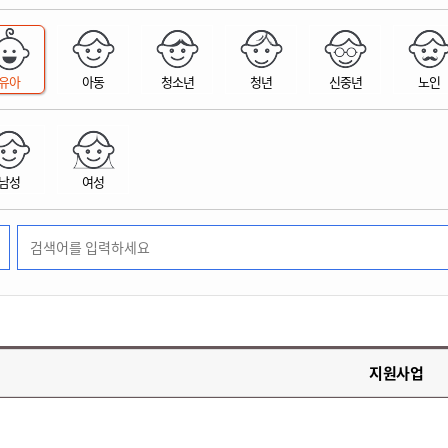
위원회 현황
공공데이터 개방
업무추진비공
군산시 무상교통
공부의 명수
정부24
위원회 명단공개
공공데이터 개방
예산/재정
법률정보
국민신문고
건설
부동산
에너지
유아
아동
청소년
청년
신중년
노인
환경
청소
위생
위원회 회의록 공개
공공데이터 수요조사
민원편람/서식
한눈에 서비스
전자가족관계등록
예산안내
조례규칙 입법예고
경제동향
도로/가로등
부동산 정보
태양광
환경선언문
청소정보
공중위생
재정공시
조례규칙 입법예고(구)
물가정보
자전거
주소/건축/지적/지리정보
가스/석유
인터넷등기소
환경기본정보
대형폐기물 배출신고
위생용품 제조업
결산보고서
법률정보 관련사이트
사회조사
조상땅찾기
국세청홈택스
남성
여성
화학물질 관리지도
공모사업
생활쓰레기 처리요령
식품위생
중기지방재정계획
사업체조
위택스
미세먼지 대응
음식물쓰레기 처리요령
문화 콘텐츠업
투자심사
통계연보
부동산통합민원
환경영향평가
폐기물 처리시설 현황
예산낭비신고
청년통계
체육
공공데이터포털
석면해체 건축물정보
보조금 부정수급 신고
주민등록
새올전자민원창구
체육시설 안내
환경오염업소 공개
공유재산
체류외국
군산시체육회
환경 관련사이트
재정용어사전
생활체육 공지
지원사업
군산시 고향사랑기부제
고향사랑기부제 소개
군산상품