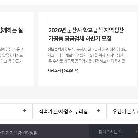
함께하는 실
2026년 군산시 학교급식 지역생산
가공품 공급업체 하반기 모집
이 함께하는 실용교
전북특별자치도 및 군산시 학교급식 지원 지침에 따라
 활용 k-디저트
학교급식 식재료의 원활한 공급을 위하여 지역생산 농
 케이크 등 만들기
·축·수산물 가공품 공급업체를 선정하고자 다음과 같
터프팅, 라탄공예
이 공고합니다. 1. 모집공고 가. 공고개요 ○ 공 고 명 :
시정소식 | 26.06.29
2026년 군산시
직속기관/사업소 누리집
유관기관 누
찾아오시는길
처리기기운영·관리방침