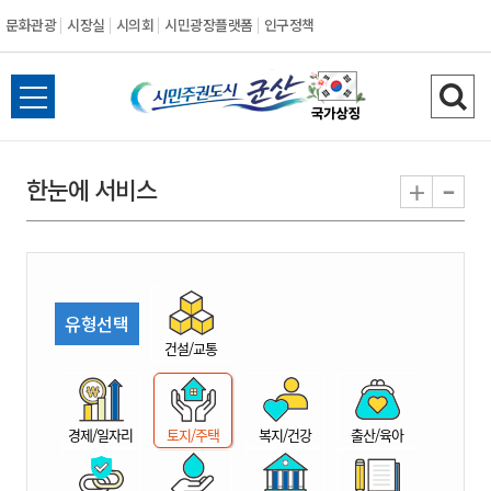
문화관광
시장실
시의회
시민광장플랫폼
인구정책
시
전
검
민
체
색
메
하
-
+
한눈에 서비스
주
뉴
기
열
권
기
도
유형선택
시
건설/교통
군
경제/일자리
토지/주택
복지/건강
출산/육아
산