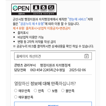
군산시청 행정지원과 자치행정계에서 제작한
"한눈에 서비스"
저작
물은
"공공누리 제 4 유형"
에 따라 이용 할 수 있습니다.
제 4 유형: 출처표시+상업적 이용금지+변경금지
출처표시
비상업적 이용만 가능
변형 등 2차적 저작물 작성 금지
※ 공공누리 마크를 클릭하시면 상세내용을 확인 하실 수 있습니다.
홈페이지 개선의견
콘텐츠 관리부서
행정지원과 자치행정계
담당전화
063-454-2245
최근수정일
2025-02-06
열람하신
정보에 대해 만족
하십니까?
매우만족
만족
보통
불만족
매우불만족