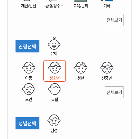
재난/안전
환경/상수도
교육/문화
기타
전체보기
연령선택
유아
아동
청소년
청년
신중년
전체보기
노인
복합
성별선택
남성