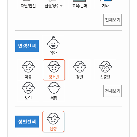
재난/안전
환경/상수도
교육/문화
기타
전체보기
연령선택
유아
아동
청소년
청년
신중년
전체보기
노인
복합
성별선택
남성