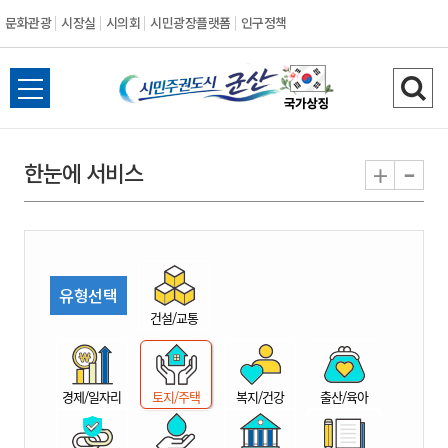
문화관광
시장실
시의회
시민광장플랫폼
인구정책
시
전
검
민
체
색
메
하
-
+
한눈에 서비스
주
뉴
기
열
권
기
도
유형선택
시
건설/교통
군
경제/일자리
토지/주택
복지/건강
출산/육아
산