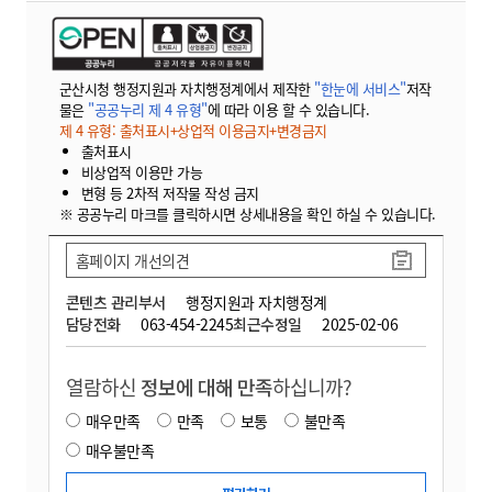
군산시청 행정지원과 자치행정계에서 제작한
"한눈에 서비스"
저작
물은
"공공누리 제 4 유형"
에 따라 이용 할 수 있습니다.
제 4 유형: 출처표시+상업적 이용금지+변경금지
출처표시
비상업적 이용만 가능
변형 등 2차적 저작물 작성 금지
※ 공공누리 마크를 클릭하시면 상세내용을 확인 하실 수 있습니다.
홈페이지 개선의견
콘텐츠 관리부서
행정지원과 자치행정계
담당전화
063-454-2245
최근수정일
2025-02-06
열람하신
정보에 대해 만족
하십니까?
매우만족
만족
보통
불만족
매우불만족