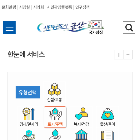
문화관광
시장실
시의회
시민광장플랫폼
인구정책
시
전
검
민
체
색
메
하
-
+
한눈에 서비스
주
뉴
기
열
권
기
도
유형선택
시
건설/교통
군
경제/일자리
토지/주택
복지/건강
출산/육아
산