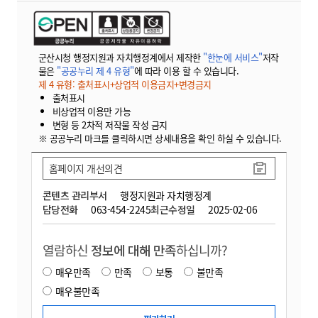
군산시청 행정지원과 자치행정계에서 제작한
"한눈에 서비스"
저작
물은
"공공누리 제 4 유형"
에 따라 이용 할 수 있습니다.
제 4 유형: 출처표시+상업적 이용금지+변경금지
출처표시
비상업적 이용만 가능
변형 등 2차적 저작물 작성 금지
※ 공공누리 마크를 클릭하시면 상세내용을 확인 하실 수 있습니다.
홈페이지 개선의견
콘텐츠 관리부서
행정지원과 자치행정계
담당전화
063-454-2245
최근수정일
2025-02-06
열람하신
정보에 대해 만족
하십니까?
매우만족
만족
보통
불만족
매우불만족