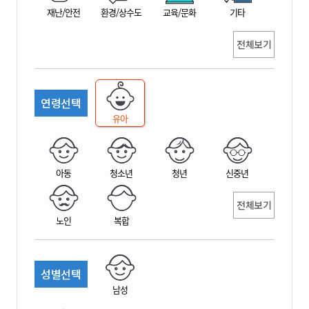
재난/안전
환경/상수도
교육/문화
기타
전체보기
연령선택
유아
아동
청소년
청년
신중년
전체보기
노인
복합
성별선택
남성