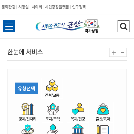
문화관광
시장실
시의회
시민광장플랫폼
인구정책
시
전
검
민
체
색
메
하
-
+
한눈에 서비스
주
뉴
기
열
권
기
도
유형선택
시
건설/교통
군
경제/일자리
토지/주택
복지/건강
출산/육아
산