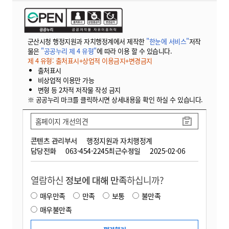
군산시청 행정지원과 자치행정계에서 제작한
"한눈에 서비스"
저작
물은
"공공누리 제 4 유형"
에 따라 이용 할 수 있습니다.
제 4 유형: 출처표시+상업적 이용금지+변경금지
출처표시
비상업적 이용만 가능
변형 등 2차적 저작물 작성 금지
※ 공공누리 마크를 클릭하시면 상세내용을 확인 하실 수 있습니다.
홈페이지 개선의견
콘텐츠 관리부서
행정지원과 자치행정계
담당전화
063-454-2245
최근수정일
2025-02-06
열람하신
정보에 대해 만족
하십니까?
매우만족
만족
보통
불만족
매우불만족