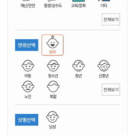
재난/안전
환경/상수도
교육/문화
기타
전체보기
연령선택
유아
아동
청소년
청년
신중년
전체보기
노인
복합
성별선택
남성