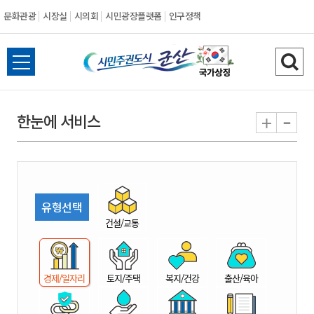
문화관광
시장실
시의회
시민광장플랫폼
인구정책
시
전
검
민
체
색
메
하
-
+
한눈에 서비스
주
뉴
기
열
권
기
도
유형선택
시
건설/교통
군
경제/일자리
토지/주택
복지/건강
출산/육아
산