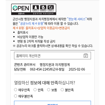
군산시청 행정지원과 자치행정계에서 제작한
"한눈에 서비스"
저작
물은
"공공누리 제 4 유형"
에 따라 이용 할 수 있습니다.
제 4 유형: 출처표시+상업적 이용금지+변경금지
출처표시
비상업적 이용만 가능
변형 등 2차적 저작물 작성 금지
※ 공공누리 마크를 클릭하시면 상세내용을 확인 하실 수 있습니다.
홈페이지 개선의견
콘텐츠 관리부서
행정지원과 자치행정계
담당전화
063-454-2245
최근수정일
2025-02-06
열람하신
정보에 대해 만족
하십니까?
매우만족
만족
보통
불만족
매우불만족