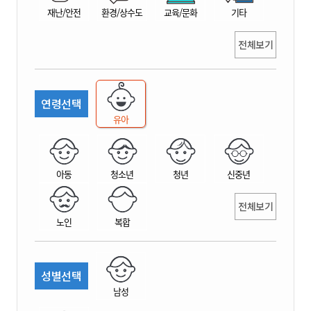
재난/안전
환경/상수도
교육/문화
기타
전체보기
연령선택
유아
아동
청소년
청년
신중년
전체보기
노인
복합
성별선택
남성