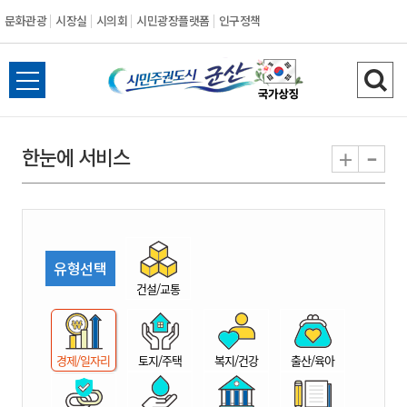
문화관광
시장실
시의회
시민광장플랫폼
인구정책
시
전
검
민
체
색
메
하
-
+
한눈에 서비스
주
뉴
기
열
권
기
도
유형선택
시
건설/교통
군
경제/일자리
토지/주택
복지/건강
출산/육아
산