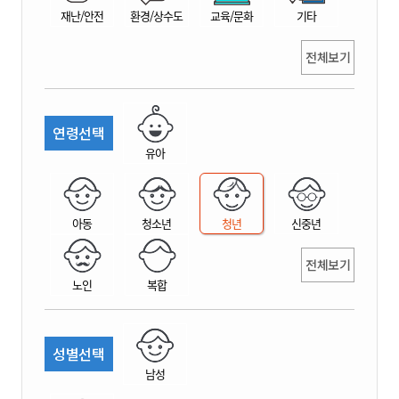
재난/안전
환경/상수도
교육/문화
기타
전체보기
연령선택
유아
아동
청소년
청년
신중년
전체보기
노인
복합
성별선택
남성