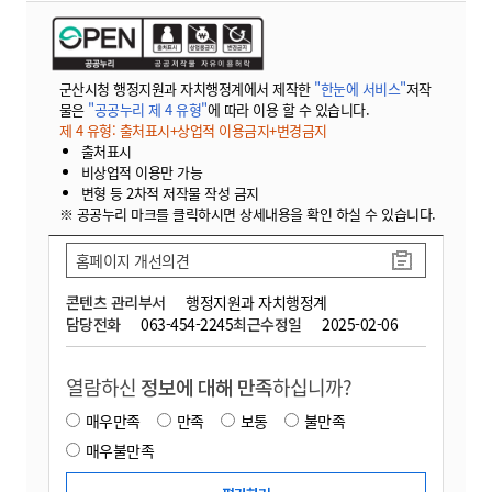
군산시청 행정지원과 자치행정계에서 제작한
"한눈에 서비스"
저작
물은
"공공누리 제 4 유형"
에 따라 이용 할 수 있습니다.
제 4 유형: 출처표시+상업적 이용금지+변경금지
출처표시
비상업적 이용만 가능
변형 등 2차적 저작물 작성 금지
※ 공공누리 마크를 클릭하시면 상세내용을 확인 하실 수 있습니다.
홈페이지 개선의견
콘텐츠 관리부서
행정지원과 자치행정계
담당전화
063-454-2245
최근수정일
2025-02-06
열람하신
정보에 대해 만족
하십니까?
매우만족
만족
보통
불만족
매우불만족