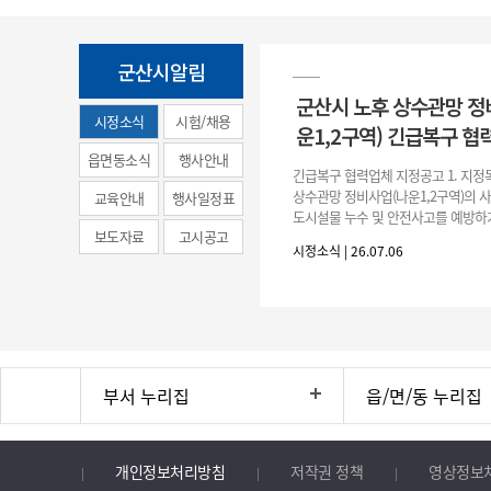
군산시알림
군산시 노후 상수관망 정
시정소식
시험/채용
운1,2구역) 긴급복구 협
(municipal
읍면동소식
행사안내
긴급복구 협력업체 지정공고 1. 지정
news)
상수관망 정비사업(나운1,2구역)의 
교육안내
행사일정표
도시설물 누수 및 안전사고를 예방하
보도자료
고시공고
긴급복구공사 및 소규모 긴급공사를 
시정소식 | 26.07.06
구업체 지정 2. 협력업체
부서 누리집
읍/면/동 누리집
개인정보처리방침
저작권 정책
영상정보