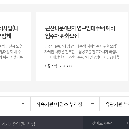
비사업(나
군산나운4단지 영구임대주택 예비
력업체
입주자 완화모집
목적 군산시 노후
[군산나운4단지 영구임대주택 예비입주자 완화모집]
사업대상지 내 수
자세한 사항은 첨부한 모집공고를 참고하시기 바랍니
기 위해 시행되는
다. 1. 대상단지 : 군산나운4단지 영구임대 2. 공급내용
수행하기 위한 복
: 26.37㎡ (7평) 500호 3. 공 고 일 : 2026. 7. 6.
시정소식 | 26.07.06
직속기관/사업소 누리집
유관기관 누
찾아오시는길
처리기기운영·관리방침