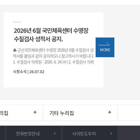
2026년 6월 국민체육센터 수영장
수질검사 성적서 공지.
♣ 군산국민체육센터 수영장 2026년 6월 수질검사 성
MORE
적서를 붙임과 같이 공지하오니 참고하시기 바랍니다.
1. 수질검사 의뢰일 : 2026. 6. 24.(수) 2. 수질검사 의뢰
처 : 전북대학교 물환경연구센터 3. 근거 : 『체육시설
시정소식 | 26.07.02
리집
기타 누리집
전화번호안내
사이트도우미