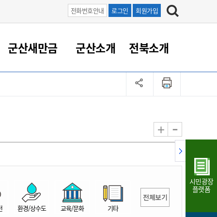
전화번호안내
로그인
회원가입
군산새만금
군산소개
전북소개
정 대응
족관계
부서/업무
RE100의 중심 새만금
도시/공원/주택
산업인프라
정책실명제
토지/건축
읍면동 안내
군산새만금 홍보 영상
조직운영6대지표
농업/축산업
도시재생
지방세
족관계
도시계획/지구단위계획
군산국가산업단지
정책실명제 안내
지방세
도시재생사업
민선8기 농업비전/발전방
공무원 정원
향
-
+
공원녹지
군산2국가산업단지
국민신청실명제안내
지방세환급금신청
도시재생(현장)지원센터
과장급이상 상위직 비율
농산물 유통
식
주택
새만금산업단지
정책실명제 중점관리 대상
지방세 상담챗봇
도시재생시설 현황
공무원 1인당 주민수
가축방역
자료실
자유무역지역
도시재생 공지/행사
현장공무원 비율
동물복지
지방산업단지
재정규모대비 인건비운영
시민광장
농공단지
실국본부수
플랫폼
전체보기
림 서비
산업단지 지도
내고장 알리미
전
환경/상수도
교육/문화
기타
구
항만/여객/공항/철도/컨벤