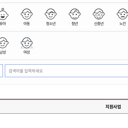
위원회 현황
공공데이터 개방
업무추진비공
군산시 무상교통
공부의 명수
정부24
위원회 명단공개
공공데이터 개방
예산/재정
법률정보
국민신문고
건설
부동산
에너지
유아
아동
청소년
청년
신중년
노인
환경
청소
위생
위원회 회의록 공개
공공데이터 수요조사
민원편람/서식
한눈에 서비스
전자가족관계등록
예산안내
조례규칙 입법예고
경제동향
도로/가로등
부동산 정보
태양광
환경선언문
청소정보
공중위생
재정공시
조례규칙 입법예고(구)
물가정보
자전거
주소/건축/지적/지리정보
가스/석유
인터넷등기소
환경기본정보
대형폐기물 배출신고
위생용품 제조업
결산보고서
법률정보 관련사이트
사회조사
조상땅찾기
국세청홈택스
남성
여성
화학물질 관리지도
공모사업
생활쓰레기 처리요령
식품위생
중기지방재정계획
사업체조
위택스
미세먼지 대응
음식물쓰레기 처리요령
문화 콘텐츠업
투자심사
통계연보
부동산통합민원
환경영향평가
폐기물 처리시설 현황
예산낭비신고
청년통계
체육
공공데이터포털
석면해체 건축물정보
보조금 부정수급 신고
주민등록
새올전자민원창구
체육시설 안내
환경오염업소 공개
공유재산
체류외국
군산시체육회
환경 관련사이트
재정용어사전
생활체육 공지
지원사업
군산시 고향사랑기부제
고향사랑기부제 소개
군산상품