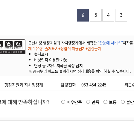
기부자 예우제
기부자 명예의 전당
5
4
3
6
기금사업
군산시 답례품
고향사랑기부제 소식
군산시청 행정지원과 자치행정계에서 제작한
"한눈에 서비스"
저작물
제 4 유형: 출처표시+상업적 이용금지+변경금지
출처표시
비상업적 이용만 가능
변형 등 2차적 저작물 작성 금지
※ 공공누리 마크를 클릭하시면 상세내용을 확인 하실 수 있습니다.
행정지원과 자치행정계
담당전화
063-454-2245
최근
에 대해 만족
하십니까?
매우만족
만족
보통
불만