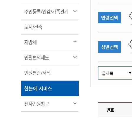
림
계약정보공개
전화번호안내
전화번호안내
전화번호안내
전화번호안내
전화번호안내
전화번호안내
전화번호안내
전화번호안내
군산시보
장사정보
열
주민등록/인감/가족관계
입찰/계약정보
연령선택
읍면동소식
주민복지 안내서
주요시책
림
수산업
찾아오시는길
찾아오시는길
찾아오시는길
찾아오시는길
찾아오시는길
찾아오시는길
찾아오시는길
찾아오시는길
용역과제
열
민원편의제도
토지/건축
웹진 열린군산
시정계획
어업현황
림
타기관소식
민원 1회방문 처리제
주요업무
수산물 안전정보
열
지방세
성별선택
어디서나 민원처리제
시정백서
림
군산수산물 소비촉진행사
상품권 구매 사용 및 관리
사전심사 청구제도
열
민원편의제도
군산 특화 수산물
림
민원인 후견인제
열
민원편람/서식
복합민원 상담예약제
림
폐업신고 원스톱서비스
열
한눈에 서비스
납세자 보호관제도
림
『안심상속』 원스톱 서비
열
전자민원창구
스
번호
림