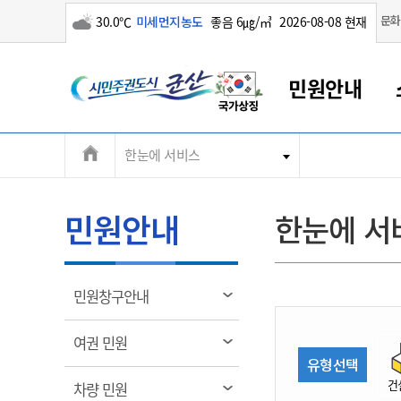
구름많음
문화
30.0℃
미세먼지농도
좋음 6㎍/㎥
2026-08-08 현재
시
민원안내
민
전
한눈에 서비스
군산새만금
민원안내
소통참여
생활복지
경제산업
정보공개
군산소개
전북소개
주
군산에서 시작되는 새만금
전북특별자치도 소개
군산사랑상품권
민원창구안내
정보공개제도
복지/보건
시정알림
군산시 비전
체
권
민원이용안내
시정소식
인구정책
상품권 안내
제도안내
전북특별자치도란?
메
민원안내
한눈에 서
민원수수료
시험/채용
통합돌봄
상품권 공지사항
비공개대상정보
전북특별자치도 용어 Q&A
뉴
도
종합민원창구
보도자료
주민복지
상품권 Q&A
불복구제절차
자료실
시
아름다운 배려창구
행사안내
아동/청소년
상품권 이용규약
수수료
열
민원창구안내
홍보영상 게시판
토지정보민원창구
행사일정표
여성/가족
판매대행점 조회
정보공개서식
림
군
대표전화
대표전화
대표전화
대표전화
대표전화
대표전화
대표전화
대표전화
063-454-4000
063-454-4000
063-454-4000
063-454-4000
063-454-4000
063-454-4000
063-454-4000
063-454-4000
열
여권 민원
무인민원발급기
교육안내
노인복지
지류상품권 재고조회
림
유형선택
산
보건소식
장애인복지
부서 및 담당자 연락처
부서 및 담당자 연락처
부서 및 담당자 연락처
부서 및 담당자 연락처
부서 및 담당자 연락처
부서 및 담당자 연락처
부서 및 담당자 연락처
부서 및 담당자 연락처
건
열
차량 민원
고시공고
사회서비스(바우처)