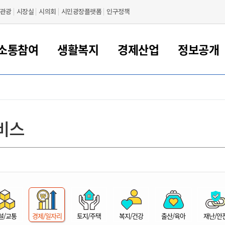
관광
시장실
시의회
시민광장플랫폼
인구정책
소통참여
생활복지
경제산업
정보공개
새만금 해양거점도시 군산
정보공개 목록/청구
시민참여서비스
여권 민원
기업지원
교육
군산시 소개
군산시 관할권 주요논리
각종 신고/민원
사전정보공표
일자리/창업
차량 민원
상하수도
시청안내
새만금 관할구역 결
주민등록/인감/가
교통안내
기업목록
인사운영
SNS소식
여권발급안내
시민광장플랫폼
교육지원
투자기업 인센티브
정보공개 목록/청구
군산 현황
차량등록사업소 안내
하수도 계획
군산시 명장
사전정보공표
청사종합안내
주민등록/인감/가
시내버스
일반기업 목록
2022년도 통계
조직도
비스
여권 서식
시장에게 바란다
평생교육
기업지원정책
군산의 역사
차량 신규/이전 등록
상수도시설
구인구직
수시공표
전화번호안내
각종서식
택시
사회적경제기업
2023년도 통계
업무
나의민원
학자금대출이자지원
경제 공지/서식
수상현황
저당권 설정/말소 등록
수질검사
청년뜰(청년센터/창업센터)
부서별 팩스번호
시외버스/고속버스
공장 검색
2024년도 통계
부서소
나도한마디
우리아이 꿈탐험 지원사업
기업애로해소SOS
자연지리특성
등록원부 열람/발급
상수도/하수도 요금
시청 오시는 길
철도/항공
2025년도 통계
부서별 
군산시사회적경제지원센터
칭찬합시다
시민정보화교육
강소연구개발특구
행정구역/행정지도
자동차 등록 서식
요금조회납부시스템
여객선
설문조사
부모학교예약시스템
자매결연/국제협력 도시
자동차 과태료 조회 및 납부
공공하수처리시설
교통 관련사이트
일자리 지원사업
자원봉사참여
군산어린이시청
군산의 상징
자동차 정기(종합)검사 기
주정차단속 문자알
일자리지원센터
설/교통
경제/일자리
토지/주택
복지/건강
출산/육아
재난/안
간조회 및 검사예약
스
전자민원창
적극행정
디지털배움터