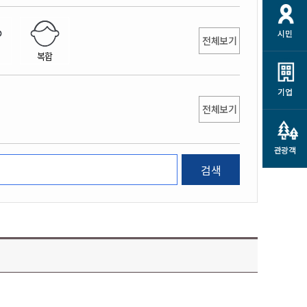
개
재정정보 공개
공공저작물
션
시민
통계정보
행정규제개혁
전체보기
소상공인 지원
복합
민방위/재난안전
시스템
행정규제개혁안내
고유가 피해지원금
민방위
규제신문고
군산사랑배달 배달의명수
기업
재난안전
전체보기
규제입증요청
카드수수료 지원
풍수해보험
사
규제정보포털
소상공인지원
재해예방
관광객
관련기관 안내
검색
군산시착한가격업소
시민대상보험
통계
영조물 배상보험
인 현황
군산시민 안전보험
군산시민 자전거보험
군산 상품
농업인안전보험 농가부담
 가이드북
금 지원사업