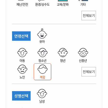
재난/안전
환경/상수도
교육/문화
기타
전체보기
연령선택
유아
아동
청소년
청년
신중년
전체보기
노인
복합
성별선택
남성