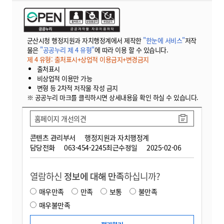
군산시청 행정지원과 자치행정계에서 제작한
"한눈에 서비스"
저작
물은
"공공누리 제 4 유형"
에 따라 이용 할 수 있습니다.
제 4 유형: 출처표시+상업적 이용금지+변경금지
출처표시
비상업적 이용만 가능
변형 등 2차적 저작물 작성 금지
※ 공공누리 마크를 클릭하시면 상세내용을 확인 하실 수 있습니다.
홈페이지 개선의견
콘텐츠 관리부서
행정지원과 자치행정계
담당전화
063-454-2245
최근수정일
2025-02-06
열람하신
정보에 대해 만족
하십니까?
매우만족
만족
보통
불만족
매우불만족