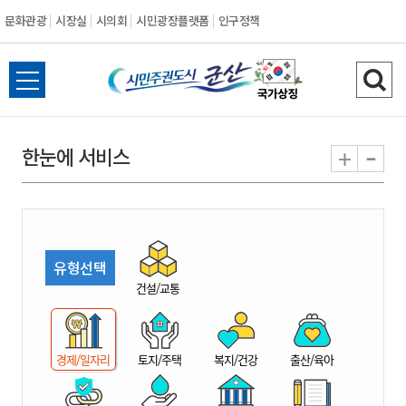
문화관광
시장실
시의회
시민광장플랫폼
인구정책
시
전
검
민
체
색
메
하
-
+
한눈에 서비스
주
뉴
기
열
권
기
도
유형선택
시
건설/교통
군
경제/일자리
토지/주택
복지/건강
출산/육아
산