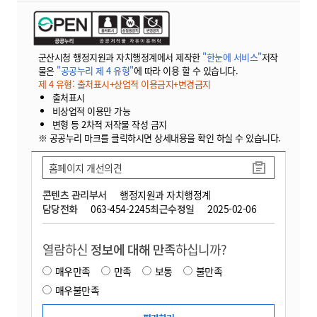
군산시청 행정지원과 자치행정계에서 제작한
"한눈에 서비스"
저작
물은
"공공누리 제 4 유형"
에 따라 이용 할 수 있습니다.
제 4 유형: 출처표시+상업적 이용금지+변경금지
출처표시
비상업적 이용만 가능
변형 등 2차적 저작물 작성 금지
※ 공공누리 마크를 클릭하시면 상세내용을 확인 하실 수 있습니다.
홈페이지 개선의견
콘텐츠 관리부서
행정지원과 자치행정계
담당전화
063-454-2245
최근수정일
2025-02-06
열람하신
정보에 대해 만족
하십니까?
매우만족
만족
보통
불만족
매우불만족