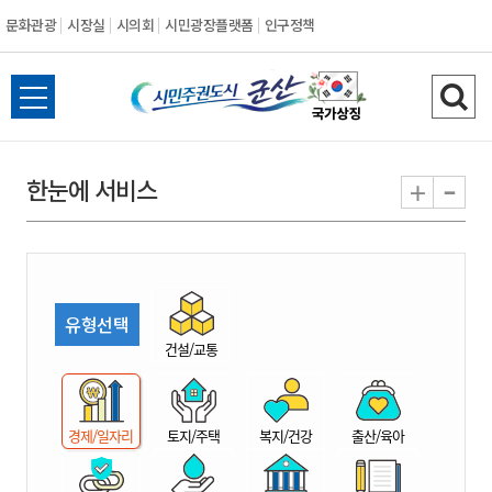
문화관광
시장실
시의회
시민광장플랫폼
인구정책
시
전
검
민
체
색
메
하
-
+
한눈에 서비스
주
뉴
기
열
권
기
도
유형선택
시
건설/교통
군
경제/일자리
토지/주택
복지/건강
출산/육아
산