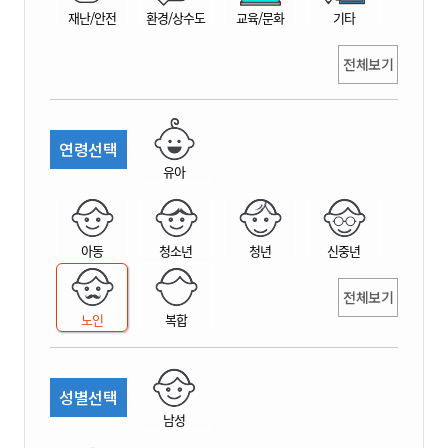
재난/안전
환경/상수도
교육/문화
기타
전체보기
연령선택
유아
아동
청소년
청년
신중년
전체보기
노인
복합
성별선택
남성