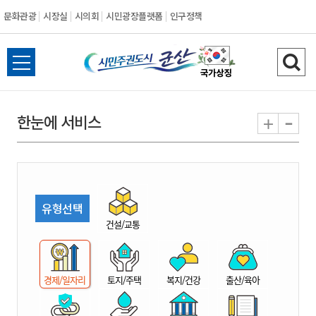
문화관광
시장실
시의회
시민광장플랫폼
인구정책
시
전
검
민
체
색
메
하
-
+
한눈에 서비스
주
뉴
기
열
권
기
도
유형선택
시
건설/교통
군
경제/일자리
토지/주택
복지/건강
출산/육아
산