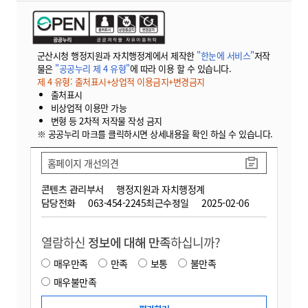
군산시청 행정지원과 자치행정계에서 제작한
"한눈에 서비스"
저작
물은
"공공누리 제 4 유형"
에 따라 이용 할 수 있습니다.
제 4 유형: 출처표시+상업적 이용금지+변경금지
출처표시
비상업적 이용만 가능
변형 등 2차적 저작물 작성 금지
※ 공공누리 마크를 클릭하시면 상세내용을 확인 하실 수 있습니다.
홈페이지 개선의견
콘텐츠 관리부서
행정지원과 자치행정계
담당전화
063-454-2245
최근수정일
2025-02-06
열람하신
정보에 대해 만족
하십니까?
매우만족
만족
보통
불만족
매우불만족