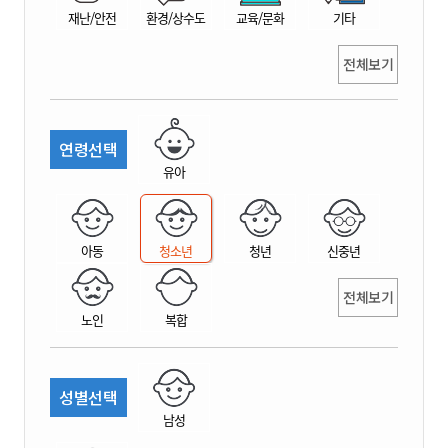
재난/안전
환경/상수도
교육/문화
기타
전체보기
연령선택
유아
아동
청소년
청년
신중년
전체보기
노인
복합
성별선택
남성