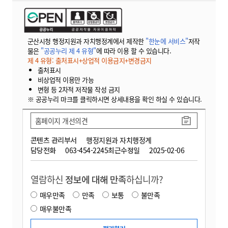
군산시청 행정지원과 자치행정계에서 제작한
"한눈에 서비스"
저작
물은
"공공누리 제 4 유형"
에 따라 이용 할 수 있습니다.
제 4 유형: 출처표시+상업적 이용금지+변경금지
출처표시
비상업적 이용만 가능
변형 등 2차적 저작물 작성 금지
※ 공공누리 마크를 클릭하시면 상세내용을 확인 하실 수 있습니다.
홈페이지 개선의견
콘텐츠 관리부서
행정지원과 자치행정계
담당전화
063-454-2245
최근수정일
2025-02-06
열람하신
정보에 대해 만족
하십니까?
매우만족
만족
보통
불만족
매우불만족