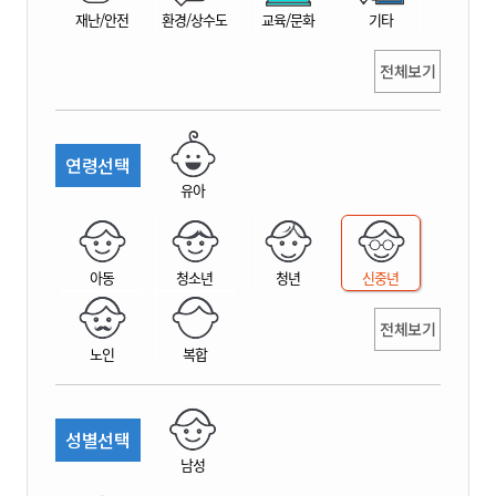
재난/안전
환경/상수도
교육/문화
기타
전체보기
연령선택
유아
아동
청소년
청년
신중년
전체보기
노인
복합
성별선택
남성