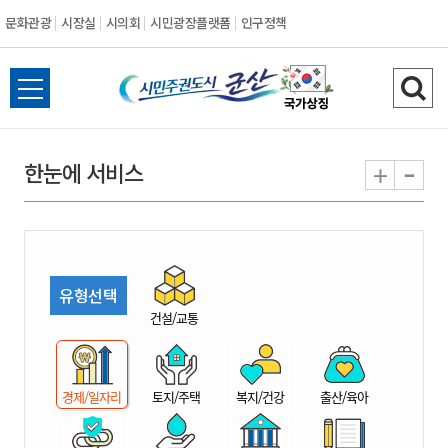
문화관광
시장실
시의회
시민광장플랫폼
인구정책
시
전
검
민
체
색
메
하
-
+
한눈에 서비스
주
뉴
기
열
권
기
도
유형선택
시
건설/교통
군
경제/일자리
토지/주택
복지/건강
출산/육아
산